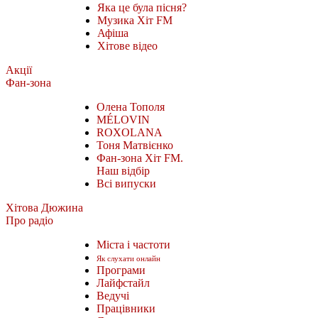
Яка це була пісня?
Музика Хіт FM
Афіша
Хітове відео
Акції
Фан-зона
Олена Тополя
MÉLOVIN
ROXOLANA
Тоня Матвієнко
Фан-зона Хіт FM.
Наш відбір
Всі випуски
Хітова Дюжина
Про радіо
Міста і частоти
Як слухати онлайн
Програми
Лайфстайл
Ведучі
Працівники