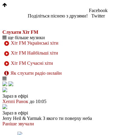
Facebook
Поділіться піснею з друзями!
Twitter
Слухати Хіт FM
ще більше музики
Хіт FM Українські хіти
Хіт FM Найбільші хіти
Хіт FM Сучасні хіти
Як слухати радіо онлайн
Зараз в ефірі
Хеппі Ранок
до 10:05
Зараз в ефірі
Jerry Heil & Yarmak
З якого ти поверху неба
Раніше звучали