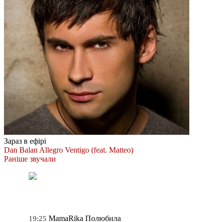
Зараз в ефірі
Dan Balan
Allegro Ventigo (feat. Matteo)
Раніше звучали
MamaRika
Полюбила
19:25