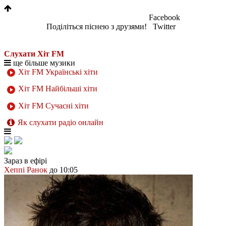
Facebook
Поділіться піснею з друзями!
Twitter
Слухати Хіт FM
ще більше музики
Хіт FM Українські хіти
Хіт FM Найбільші хіти
Хіт FM Сучасні хіти
Як слухати радіо онлайн
Зараз в ефірі
Хеппі Ранок
до 10:05