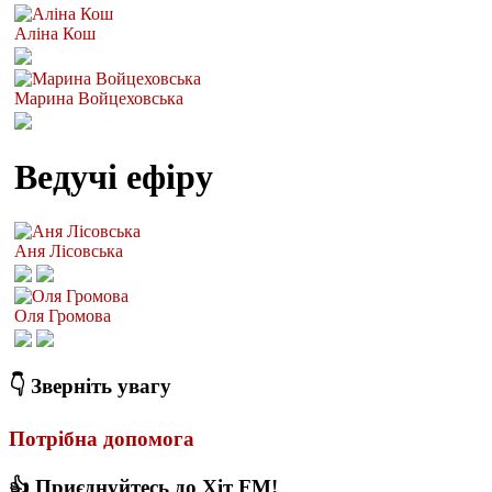
Аліна Кош
Марина Войцеховська
Ведучі ефіру
Аня Лісовська
Оля Громова
👇 Зверніть увагу
Потрібна допомога
👍 Приєднуйтесь до Хіт FM!