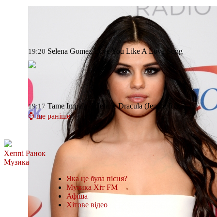
Selena Gomez
Love You Like A Love Song
19:20
Tame Impala & Jennie
Dracula (Jennie Remix)
19:17
⌚ ще раніше
Хеппі Ранок
Музика
Яка це була пісня?
Музика Хіт FM
Афіша
Хітове відео