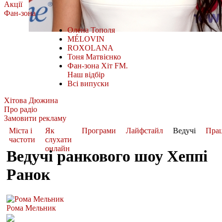
Акції
Фан-зона
Олена Тополя
MÉLOVIN
ROXOLANA
Тоня Матвієнко
Фан-зона Хіт FM.
Наш відбір
Всі випуски
Хітова Дюжина
Про радіо
Замовити рекламу
Міста і
Як
Програми
Лайфстайл
Ведучі
Пра
частоти
слухати
онлайн
Ведучі ранкового шоу Хеппі
Ранок
Рома Мельник