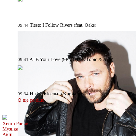
Tiesto
I Follow Rivers (feat. Oaks)
09:44
ATB
Your Love (9PM) (feat. Topic & A7S)
09:41
Нікіта Кісельов
Крила лелеки
09:34
⌚ ще раніше
Хеппі Ранок
Музика
Акції