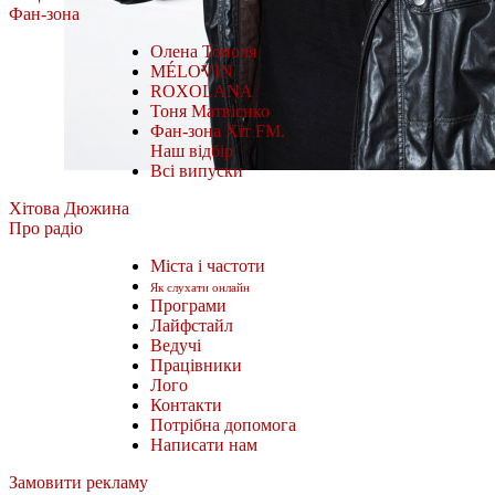
Фан-зона
Олена Тополя
MÉLOVIN
ROXOLANA
Тоня Матвієнко
Фан-зона Хіт FM.
Наш відбір
Всі випуски
Хітова Дюжина
Про радіо
Міста і частоти
Як слухати онлайн
Програми
Лайфстайл
Ведучі
Працівники
Лого
Контакти
Потрібна допомога
Написати нам
Замовити рекламу