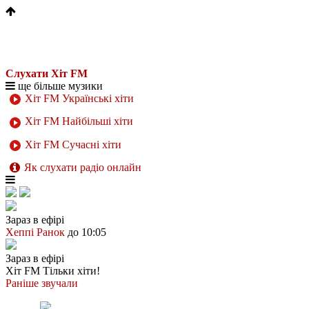
Слухати Хіт FM
ще більше музики
Хіт FM Українські хіти
Хіт FM Найбільші хіти
Хіт FM Сучасні хіти
Як слухати радіо онлайн
Зараз в ефірі
Хеппі Ранок
до 10:05
Зараз в ефірі
Хіт FM
Тільки хіти!
Раніше звучали