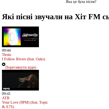
Яка це була пісня?
Які пісні звучали на Хіт FM с
09:44
Tiesto
I Follow Rivers (feat. Oaks)
Переглянути відео
09:41
ATB
Your Love (9PM) (feat. Topic
& A7S)