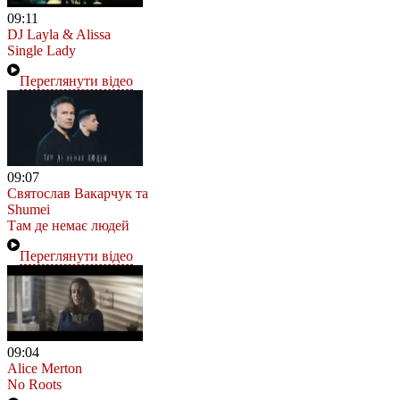
09:11
DJ Layla & Alissa
Single Lady
Переглянути відео
09:07
Святослав Вакарчук та
Shumei
Там де немає людей
Переглянути відео
09:04
Alice Merton
No Roots