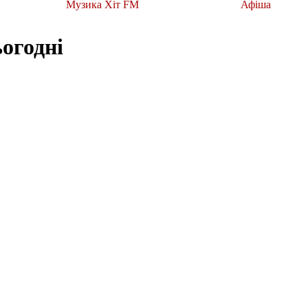
Музика Хіт FM
Афіша
ьогодні