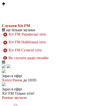
Слухати Хіт FM
ще більше музики
Хіт FM Українські хіти
Хіт FM Найбільші хіти
Хіт FM Сучасні хіти
Як слухати радіо онлайн
Зараз в ефірі
Хеппі Ранок
до 10:05
Зараз в ефірі
Хіт FM
Тільки хіти!
Раніше звучали