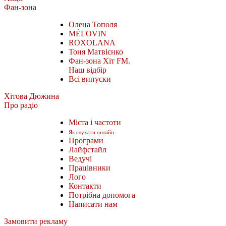
Фан-зона
Олена Тополя
MÉLOVIN
ROXOLANA
Тоня Матвієнко
Фан-зона Хіт FM.
Наш відбір
Всі випуски
Хітова Дюжина
Про радіо
Міста і частоти
Як слухати онлайн
Програми
Лайфстайл
Ведучі
Працівники
Лого
Контакти
Потрібна допомога
Написати нам
Замовити рекламу