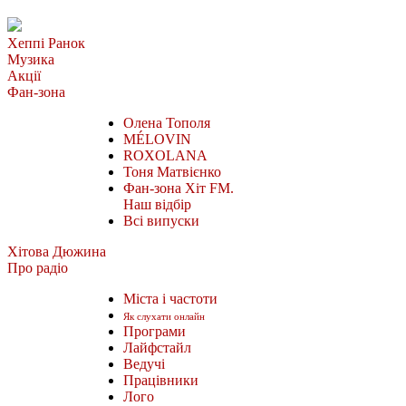
Хеппі Ранок
Музика
Акції
Фан-зона
Олена Тополя
MÉLOVIN
ROXOLANA
Тоня Матвієнко
Фан-зона Хіт FM.
Наш відбір
Всі випуски
Хітова Дюжина
Про радіо
Міста і частоти
Як слухати онлайн
Програми
Лайфстайл
Ведучі
Працівники
Лого