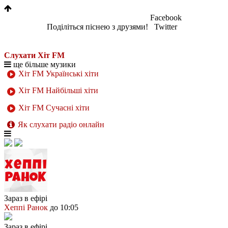
Facebook
Поділіться піснею з друзями!
Twitter
Слухати Хіт FM
ще більше музики
Хіт FM Українські хіти
Хіт FM Найбільші хіти
Хіт FM Сучасні хіти
Як слухати радіо онлайн
Зараз в ефірі
Хеппі Ранок
до 10:05
Зараз в ефірі