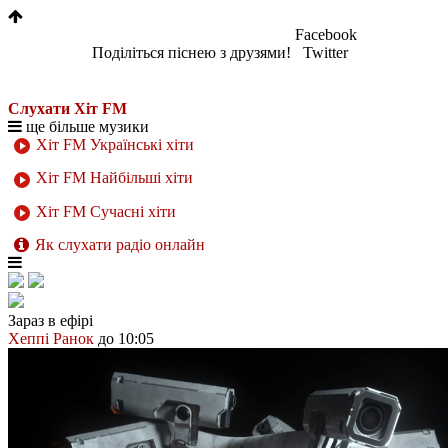
Facebook
Поділіться піснею з друзями!
Twitter
Слухати Хіт FM
ще більше музики
Хіт FM Українські хіти
Хіт FM Найбільші хіти
Хіт FM Сучасні хіти
Як слухати радіо онлайн
Зараз в ефірі
Хеппі Ранок
до 10:05