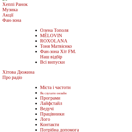
Хеппі Ранок
Музика
Акції
Фан-зона
Олена Тополя
MÉLOVIN
ROXOLANA
Тоня Матвієнко
Фан-зона Хіт FM.
Наш відбір
Всі випуски
Хітова Дюжина
Про радіо
Міста і частоти
Як слухати онлайн
Програми
Лайфстайл
Ведучі
Працівники
Лого
Контакти
Потрібна допомога