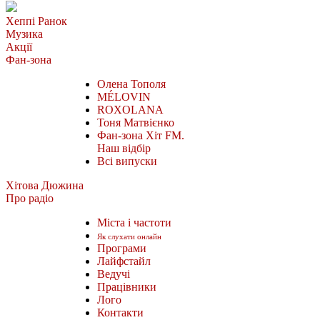
Хеппі Ранок
Музика
Акції
Фан-зона
Олена Тополя
MÉLOVIN
ROXOLANA
Тоня Матвієнко
Фан-зона Хіт FM.
Наш відбір
Всі випуски
Хітова Дюжина
Про радіо
Міста і частоти
Як слухати онлайн
Програми
Лайфстайл
Ведучі
Працівники
Лого
Контакти