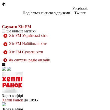
Facebook
Поділіться піснею з друзями!
Twitter
Слухати Хіт FM
ще більше музики
Хіт FM Українські хіти
Хіт FM Найбільші хіти
Хіт FM Сучасні хіти
Як слухати радіо онлайн
Зараз в ефірі
Хеппі Ранок
до 10:05
Зараз в ефірі