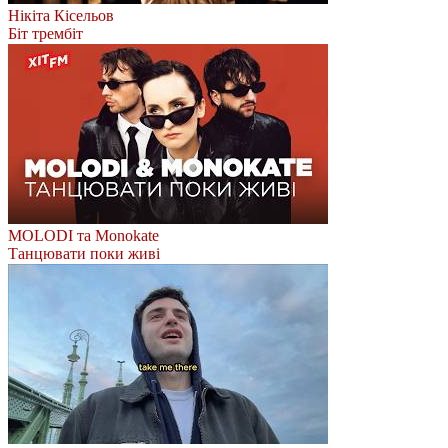
Нікіта Кісельов
Біт трембіт
MOLODI та Monokate
Танцювати поки живі