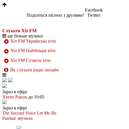
Facebook
Поділіться піснею з друзями!
Twitter
Слухати Хіт FM
ще більше музики
Хіт FM Українські хіти
Хіт FM Найбільші хіти
Хіт FM Сучасні хіти
Як слухати радіо онлайн
Зараз в ефірі
Хеппі Ранок
до 10:05
Зараз в ефірі
The Second Voice
Let Me Be
Раніше звучали