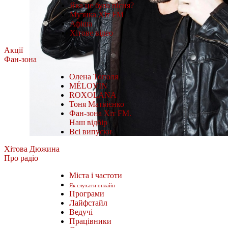
Яка це була пісня?
Музика Хіт FM
Афіша
Хітове відео
Акції
Фан-зона
Олена Тополя
MÉLOVIN
ROXOLANA
Тоня Матвієнко
Фан-зона Хіт FM.
Наш відбір
Всі випуски
Хітова Дюжина
Про радіо
Міста і частоти
Як слухати онлайн
Програми
Лайфстайл
Ведучі
Працівники