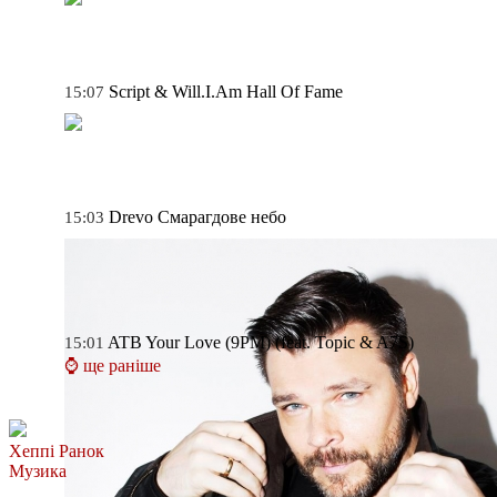
Script & Will.I.Am
Hall Of Fame
15:07
Drevo
Смарагдове небо
15:03
ATB
Your Love (9PM) (feat. Topic & A7S)
15:01
⌚ ще раніше
Хеппі Ранок
Музика