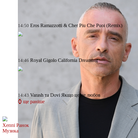
Eros Ramazzotti & Cher
Piu Che Puoi (Remix)
14:50
Royal Gigolo
California Dreaming
14:46
Varash та Dovi
Якщо це не любов
14:43
⌚ ще раніше
Хеппі Ранок
Музика