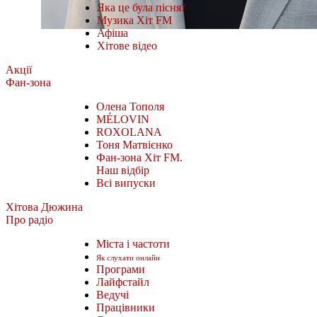
Яка це була пісня?
Музика Хіт FM
Афіша
Хітове відео
Акції
Фан-зона
Олена Тополя
MÉLOVIN
ROXOLANA
Тоня Матвієнко
Фан-зона Хіт FM.
Наш відбір
Всі випуски
Хітова Дюжина
Про радіо
Міста і частоти
Як слухати онлайн
Програми
Лайфстайл
Ведучі
Працівники