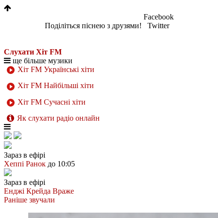
Facebook
Поділіться піснею з друзями!
Twitter
Слухати Хіт FM
ще більше музики
Хіт FM Українські хіти
Хіт FM Найбільші хіти
Хіт FM Сучасні хіти
Як слухати радіо онлайн
Зараз в ефірі
Хеппі Ранок
до 10:05
Зараз в ефірі
Енджі Крейда
Враже
Раніше звучали