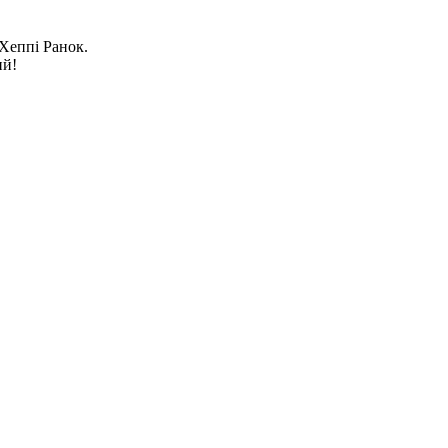
Хеппі Ранок.
ий!