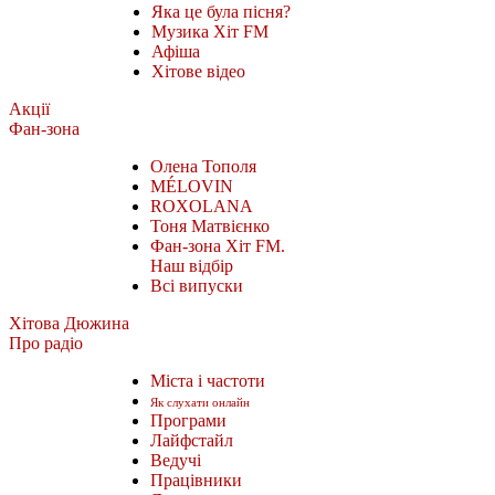
Яка це була пісня?
Музика Хіт FM
Афіша
Хітове відео
Акції
Фан-зона
Олена Тополя
MÉLOVIN
ROXOLANA
Тоня Матвієнко
Фан-зона Хіт FM.
Наш відбір
Всі випуски
Хітова Дюжина
Про радіо
Міста і частоти
Як слухати онлайн
Програми
Лайфстайл
Ведучі
Працівники