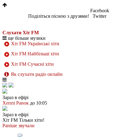
Facebook
Поділіться піснею з друзями!
Twitter
Слухати Хіт FM
ще більше музики
Хіт FM Українські хіти
Хіт FM Найбільші хіти
Хіт FM Сучасні хіти
Як слухати радіо онлайн
Зараз в ефірі
Хеппі Ранок
до 10:05
Зараз в ефірі
Хіт FM
Тільки хіти!
Раніше звучали