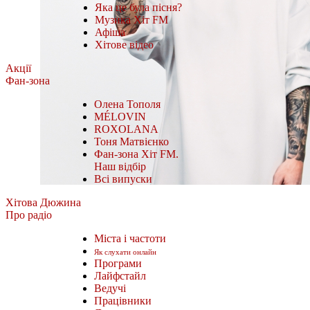
Яка це була пісня?
Музика Хіт FM
Афіша
Хітове відео
Акції
Фан-зона
Олена Тополя
MÉLOVIN
ROXOLANA
Тоня Матвієнко
Фан-зона Хіт FM.
Наш відбір
Всі випуски
Хітова Дюжина
Про радіо
Міста і частоти
Як слухати онлайн
Програми
Лайфстайл
Ведучі
Працівники