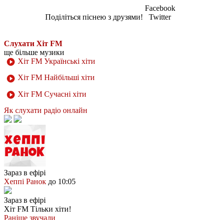
Facebook
Поділіться піснею з друзями!
Twitter
Слухати Хіт FM
ще більше музики
Хіт FM Українські хіти
Хіт FM Найбільші хіти
Хіт FM Сучасні хіти
Як слухати радіо онлайн
Зараз в ефірі
Хеппі Ранок
до 10:05
Зараз в ефірі
Хіт FM
Тільки хіти!
Раніше звучали