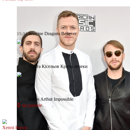
Imagine Dragons
Believer
15:34
Нікіта Кісельов
Крила лелеки
15:31
James Arthur
Impossible
15:19
⌚ ще раніше
Хеппі Ранок