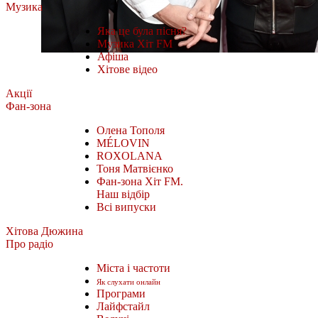
Музика
Яка це була пісня?
Музика Хіт FM
Афіша
Хітове відео
Акції
Фан-зона
Олена Тополя
MÉLOVIN
ROXOLANA
Тоня Матвієнко
Фан-зона Хіт FM.
Наш відбір
Всі випуски
Хітова Дюжина
Про радіо
Міста і частоти
Як слухати онлайн
Програми
Лайфстайл