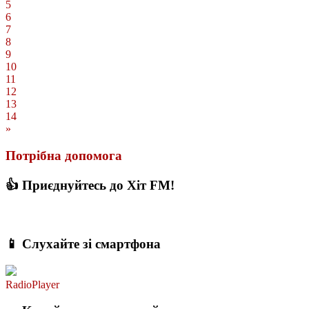
5
6
7
8
9
10
11
12
13
14
»
Потрібна допомога
👍 Приєднуйтесь до Хіт FM!
📱 Слухайте зі смартфона
RadioPlayer