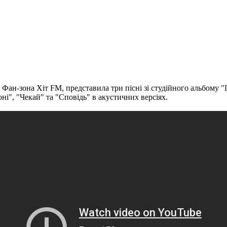
у Фан-зона Хіт FM, представила три пісні зі студійного альбом
ні", "Чекай" та "Сповідь" в акустичних версіях.