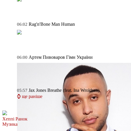
Rag'n'Bone Man
Human
06:02
Артем Пивоваров
Гімн України
06:00
Jax Jones
Breathe (feat. Ina Wroldsen)
05:57
⌚ ще раніше
Хеппі Ранок
Музика