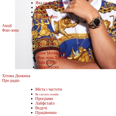
Яка це була пісня?
Музика Хіт FM
Афіша
Хітове відео
Акції
Фан-зона
Олена Тополя
MÉLOVIN
ROXOLANA
Тоня Матвієнко
Фан-зона Хіт FM.
Наш відбір
Всі випуски
Хітова Дюжина
Про радіо
Міста і частоти
Як слухати онлайн
Програми
Лайфстайл
Ведучі
Працівники