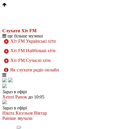
Слухати Хіт FM
ще більше музики
Хіт FM Українські хіти
Хіт FM Найбільші хіти
Хіт FM Сучасні хіти
Як слухати радіо онлайн
Зараз в ефірі
Хеппі Ранок
до 10:05
Зараз в ефірі
Нікіта Кісельов
Вівтар
Раніше звучали