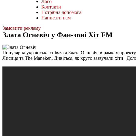
Лого
Контакти
Потрібна допомога
Написати нам
Замовити рекламу
Злата Огнєвіч у Фан-зоні Хіт FM
Популярна українська співачка Злата Огнєвіч, в рамках проект
Лисиця та The Maneken. Дивіться, як круто зазвучали хіти "Доло