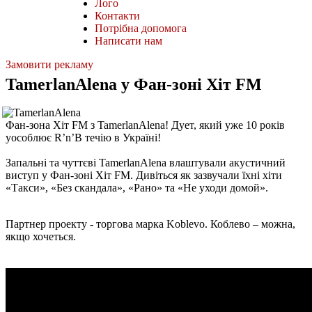
Лого
Контакти
Потрібна допомога
Написати нам
Замовити рекламу
TamerlanAlena у Фан-зоні Хіт FM
Фан-зона Хіт FM з TamerlanAlena! Дует, який уже 10 років
уособлює R’n’B течію в Україні!
Запальні та чуттєві TamerlanAlena влаштували акустичний
виступ у Фан-зоні Хіт FM. Дивіться як зазвучали їхні хіти
«Такси», «Без скандала», «Рано» та «Не уходи домой».
Партнер проекту - торгова марка Koblevo. Коблево – можна,
якщо хочеться.