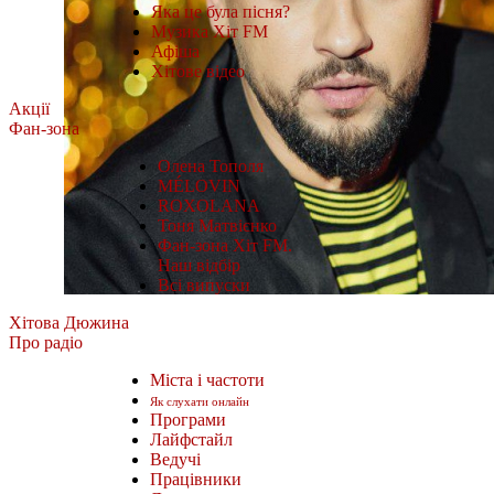
Яка це була пісня?
Музика Хіт FM
Афіша
Хітове відео
Акції
Фан-зона
Олена Тополя
MÉLOVIN
ROXOLANA
Тоня Матвієнко
Фан-зона Хіт FM.
Наш відбір
Всі випуски
Хітова Дюжина
Про радіо
Міста і частоти
Як слухати онлайн
Програми
Лайфстайл
Ведучі
Працівники