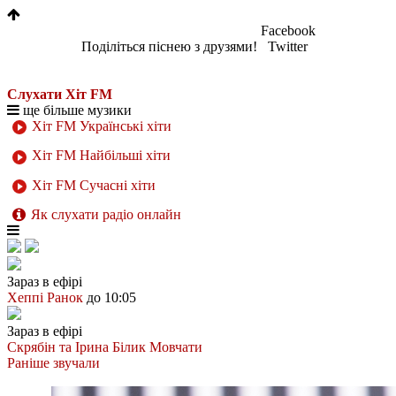
Facebook
Поділіться піснею з друзями!
Twitter
Слухати Хіт FM
ще більше музики
Хіт FM Українські хіти
Хіт FM Найбільші хіти
Хіт FM Сучасні хіти
Як слухати радіо онлайн
Зараз в ефірі
Хеппі Ранок
до 10:05
Зараз в ефірі
Скрябін та Ірина Білик
Мовчати
Раніше звучали