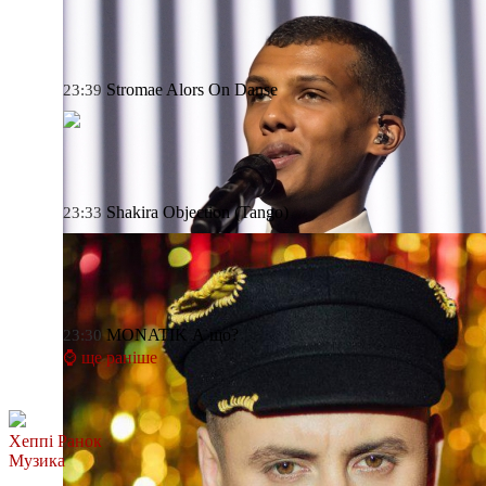
Stromae
Alors On Danse
23:39
Shakira
Objection (Tango)
23:33
MONATIK
А що?
23:30
⌚ ще раніше
Хеппі Ранок
Музика