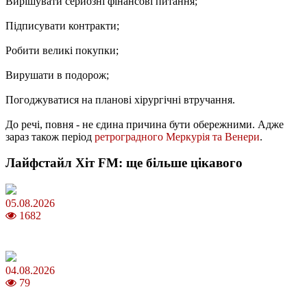
Вирішувати серйозні фінансові питання;
Підписувати контракти;
Робити великі покупки;
Вирушати в подорож;
Погоджуватися на планові хірургічні втручання.
До речі, повня - не єдина причина бути обережними. Адже
зараз також період
ретроградного Меркурія та Венери
.
Лайфстайл Хіт FM: ще більше цікавого
05.08.2026
1682
Яблучний Спас 2026: коли та як святкувати, що варто зробити
04.08.2026
79
MNP: як змінити мобільного оператора без втрати номера