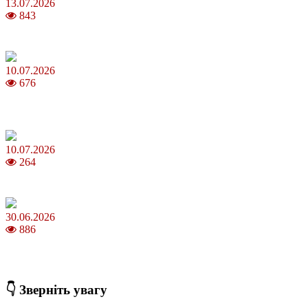
13.07.2026
843
Молодик у липні 2026: що принесе та як поводитися
10.07.2026
676
Зірки Atlas Festival 2026 — в ранковому шоу Хеппі ранок на Хіт
FM
10.07.2026
264
З якого віку можна складати іспит на водійські права в Україні
30.06.2026
886
Коли потрібно міняти термопасту і як це впливає на температуру
ПК
👇 Зверніть увагу