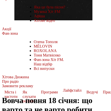
Яка це була пісня?
Музика Хіт FM
Афіша
Хітове відео
Акції
Фан-зона
Олена Тополя
MÉLOVIN
ROXOLANA
Тоня Матвієнко
Фан-зона Хіт FM.
Наш відбір
Всі випуски
Хітова Дюжина
Про радіо
Замовити рекламу
Лайфстайл
Міста і
Як
Програми
Ведучі
Пра
частоти
слухати
Вовча повня 18 січня: що
онлайн
варто та не варто робити