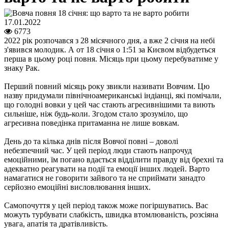
17.01.2022
6773
2022 рік розпочався з 28 місячного дня, а вже 2 січня на небі
з'явився молодик. А от 18 січня о 1:51 за Києвом відбудеться
перша в цьому році повня. Місяць при цьому перебуватиме у
знаку Рак.
Перший повний місяць року звикли називати Вовчим. Цю
назву придумали північноамериканські індіанці, які помічали,
що голодні вовки у цей час стають агресивнішими та виють
сильніше, ніж будь-коли. Згодом стало зрозуміло, що
агресивна поведінка притаманна не лише вовкам.
День до та кілька днів після Вовчої повні – доволі
небезпечний час. У цей період люди стають напрочуд
емоційними, їм погано вдається відділити правду від брехні та
адекватно реагувати на події та емоції інших людей. Варто
намагатися не говорити зайвого та не сприймати занадто
серйозно емоційні висловлювання інших.
Самопочуття у цей період також може погіршуватись. Вас
можуть турбувати слабкість, швидка втомлюваність, розсіяна
увага, апатія та дратівливість.