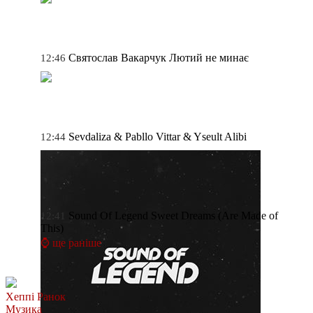
Святослав Вакарчук
Лютий не минає
12:46
Sevdaliza & Pabllo Vittar & Yseult
Alibi
12:44
Sound Of Legend
Sweet Dreams (Are Made of
12:41
This)
⌚ ще раніше
Хеппі Ранок
Музика