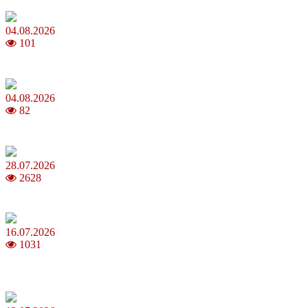
04.08.2026
101
Анджеліна Джолі: цікаві факти про життя та кар’єру акторки
04.08.2026
82
Як обрати 4G домашній інтернет для стабільного зв’язку
28.07.2026
2628
Повня у липні 2026: що варто та не варто робити
16.07.2026
1031
Шакіра, Мадонна, BTS, Coldplay, Джастін Бібер у фіналі
чемпіонату світу з футболу FIFA 2026