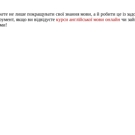
жете не лише покращувати свої знання мови, а й робити це із зад
умент, якщо ви відвідуєте
курси англійської мови онлайн
чи зай
ами!