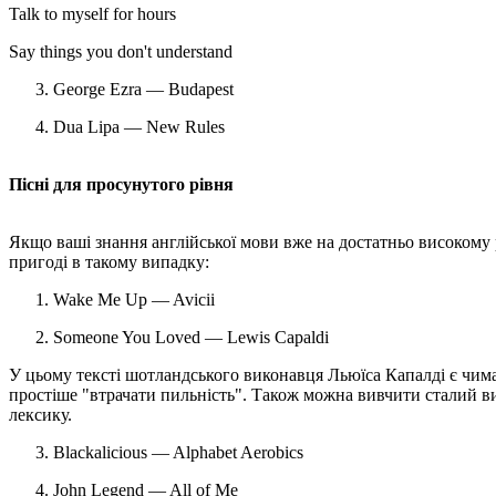
Talk to myself for hours
Say things you don't understand
George Ezra — Budapest
Dua Lipa — New Rules
Пісні для просунутого рівня
Якщо ваші знання англійської мови вже на достатньо високому рі
пригоді в такому випадку:
Wake Me Up — Avicii
Someone You Loved — Lewis Capaldi
У цьому тексті шотландського виконавця Льюїса Капалді є чимал
простіше "втрачати пильність". Також можна вивчити сталий вир
лексику.
Blackalicious — Alphabet Aerobics
John Legend — All of Me