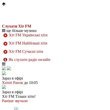
Слухати Хіт FM
ще більше музики
Хіт FM Українські хіти
Хіт FM Найбільші хіти
Хіт FM Сучасні хіти
Як слухати радіо онлайн
Зараз в ефірі
Хеппі Ранок
до 10:05
Зараз в ефірі
Хіт FM
Тільки хіти!
Раніше звучали