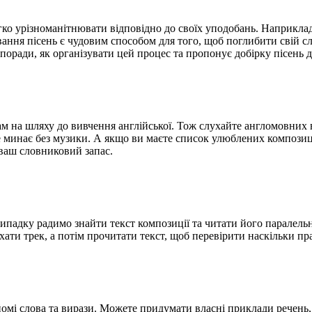
о урізноманітнювати відповідно до своїх уподобань. Наприклад, 
вання пісень є чудовим способом для того, щоб поглибити свій 
поради, як організувати цей процес та пропонує добірку пісень д
ь вам на шляху до вивчення англійської. Тож слухайте англомовни
не минає без музики. А якщо ви маєте список улюблених компози
 ваш словниковий запас.
у випадку радимо знайти текст композиції та читати його парал
ати трек, а потім прочитати текст, щоб перевірити наскільки пр
йомі слова та вирази. Можете придумати власні приклади речень,