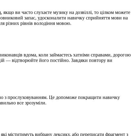
якщо ви часто слухаєте музику на дозвіллі, то цілком можете
словниковий запас, удосконалити навичку сприйняття мови на
ля різних рівнів володіння мовою.
х виконавців вдома, коли займаєтесь хатніми справами, дорогою
цій — відтворюйте його постійно. Завдяки повтору ви
ельно з прослуховуванням. Це допоможе покращити навичку
авильно все зрозуміли.
 які міститимуть вибрану лексику, або переписати фрагмент з