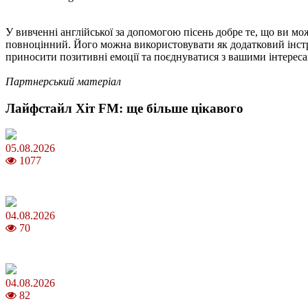
У вивченні англійської за допомогою пісень добре те, що ви мо
повноцінний. Його можна використовувати як додатковий інстр
приносити позитивні емоції та поєднуватися з вашими інтерес
Партнерський матеріал
Лайфстайл Хіт FM: ще більше цікавого
05.08.2026
1077
Яблучний Спас 2026: коли та як святкувати, що варто зробити
04.08.2026
70
MNP: як змінити мобільного оператора без втрати номера
04.08.2026
82