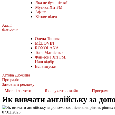
Яка це була пісня?
Музика Хіт FM
Афіша
Хітове відео
Акції
Фан-зона
Олена Тополя
MÉLOVIN
ROXOLANA
Тоня Матвієнко
Фан-зона Хіт FM.
Наш відбір
Всі випуски
Хітова Дюжина
Про радіо
Замовити рекламу
Міста і частоти
Як слухати онлайн
Програми
Як вивчати англійську за доп
07.02.2023