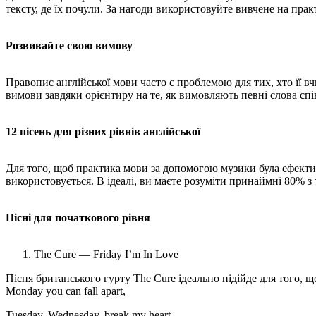
тексту, де їх почули. За нагоди використовуйте вивчене на прак
Розвивайте свою вимову
Правопис англійської мови часто є проблемою для тих, хто її в
вимови завдяки орієнтиру на те, як вимовляють певні слова спі
12 пісень для різних рівнів англійської
Для того, щоб практика мови за допомогою музики була ефективн
використовується. В ідеалі, ви маєте розуміти принаймні 80% з
Пісні для початкового рівня
The Cure — Friday I’m In Love
Пісня британського гурту The Cure ідеально підійде для того,
Monday you can fall apart,
Tuesday, Wednesday, break my heart,