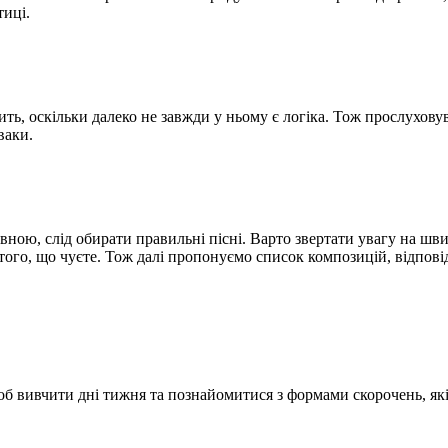
тиці.
чить, оскільки далеко не завжди у ньому є логіка. Тож прослухо
ваки.
ою, слід обирати правильні пісні. Варто звертати увагу на швид
 того, що чуєте. Тож далі пропонуємо список композицій, відпов
 щоб вивчити дні тижня та познайомитися з формами скорочень, як