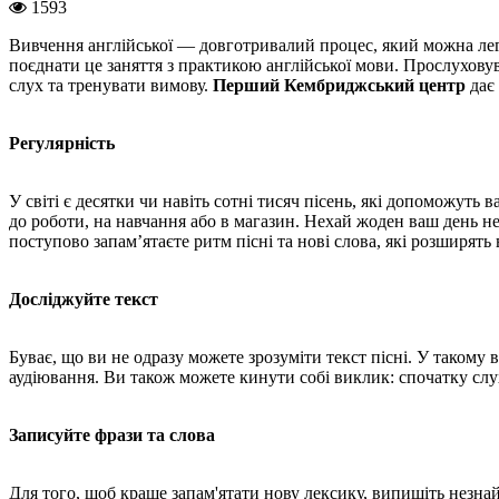
1593
Вивчення англійської — довготривалий процес, який можна легк
поєднати це заняття з практикою англійської мови. Прослухову
слух та тренувати вимову.
Перший Кембриджський центр
дає 
Регулярність
У світі є десятки чи навіть сотні тисяч пісень, які допоможут
до роботи, на навчання або в магазин. Нехай жоден ваш день 
поступово запам’ятаєте ритм пісні та нові слова, які розширять
Досліджуйте текст
Буває, що ви не одразу можете зрозуміти текст пісні. У таком
аудіювання. Ви також можете кинути собі виклик: спочатку слух
Записуйте фрази та слова
Для того, щоб краще запам'ятати нову лексику, випишіть незна