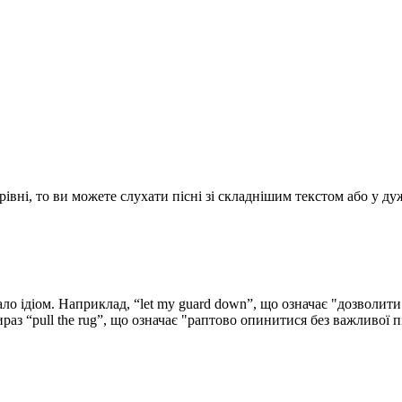
вні, то ви можете слухати пісні зі складнішим текстом або у дуж
о ідіом. Наприклад, “let my guard down”, що означає "дозволити 
аз “pull the rug”, що означає "раптово опинитися без важливої 