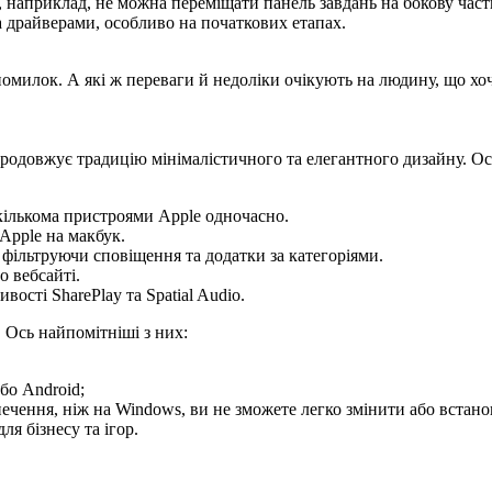
, наприклад, не можна переміщати панель завдань на бокову част
 драйверами, особливо на початкових етапах.
милок. А які ж переваги й недоліки очікують на людину, що хо
 продовжує традицію мінімалістичного та елегантного дизайну. Ос
екількома пристроями Apple одночасно.
 Apple на макбук.
, фільтруючи сповіщення та додатки за категоріями.
о вебсайті.
вості SharePlay та Spatial Audio.
 Ось найпомітніші з них:
бо Android;
чення, ніж на Windows, ви не зможете легко змінити або встано
я бізнесу та ігор.