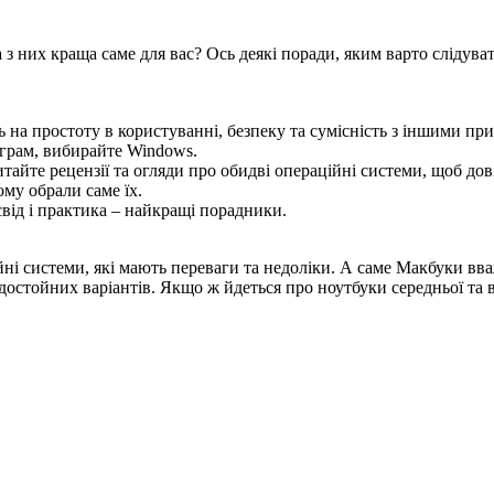
 з них краща саме для вас? Ось деякі поради, яким варто слідуват
ь на простоту в користуванні, безпеку та сумісність з іншими 
ограм, вибирайте Windows.
айте рецензії та огляди про обидві операційні системи, щоб до
ому обрали саме їх.
свід і практика – найкращі порадники.
ційні системи, які мають переваги та недоліки. А саме Макбуки 
 достойних варіантів. Якщо ж йдеться про ноутбуки середньої та 