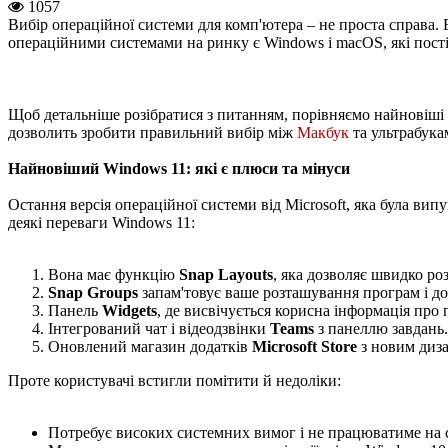
1057
Вибір операційної системи для комп'ютера – не проста справа. 
операційними системами на ринку є Windows і macOS, які постій
Щоб детальніше розібратися з питанням, порівняємо найновіші в
дозволить зробити правильний вибір між
Макбук
та ультрабука
Найновіший Windows 11: які є плюси та мінуси
Остання версія операційної системи від Microsoft, яка була ви
деякі переваги Windows 11:
Вона має функцію
Snap Layouts
, яка дозволяє швидко ро
Snap Groups
запам'товує ваше розташування програм і до
Панель
Widgets
, де висвічується корисна інформація про 
Інтегрований чат і відеодзвінки
Teams
з панеллю завдань.
Оновлений магазин додатків
Microsoft Store
з новим диз
Проте користувачі встигли помітити й недоліки:
Потребує високих системних вимог і не працюватиме на 