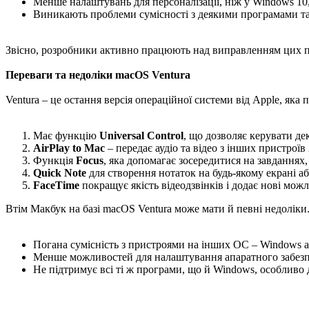
Менше налаштувань для персоналізації, ніж у Windows 10
Виникають проблеми сумісності з деякими програмами та
Звісно, розробники активно працюють над виправленням цих по
Переваги та недоліки macOS Ventura
Ventura – це остання версія операційної системи від Apple, яка
Має функцію
Universal Control
, що дозволяє керувати д
AirPlay to Mac
– передає аудіо та відео з інших пристроїв
Функція
Focus
, яка допомагає зосередитися на завданнях
Quick Note
для створення нотаток на будь-якому екрані аб
FaceTime
покращує якість відеодзвінків і додає нові можли
Втім Макбук на базі macOS Ventura може мати й певні недоліки.
Погана сумісність з пристроями на інших ОС – Windows а
Менше можливостей для налаштування апаратного забезпе
Не підтримує всі ті ж програми, що й Windows, особливо дл