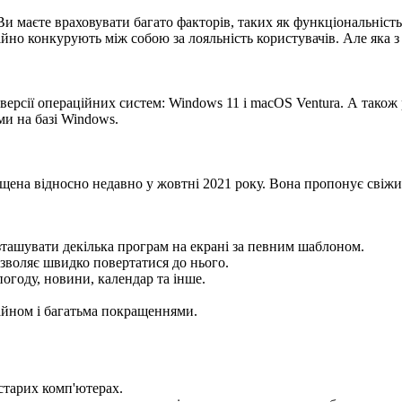
Ви маєте враховувати багато факторів, таких як функціональність
но конкурують між собою за лояльність користувачів. Але яка з 
ерсії операційних систем: Windows 11 і macOS Ventura. А також 
ми на базі Windows.
пущена відносно недавно у жовтні 2021 року. Вона пропонує свіж
зташувати декілька програм на екрані за певним шаблоном.
зволяє швидко повертатися до нього.
погоду, новини, календар та інше.
айном і багатьма покращеннями.
старих комп'ютерах.