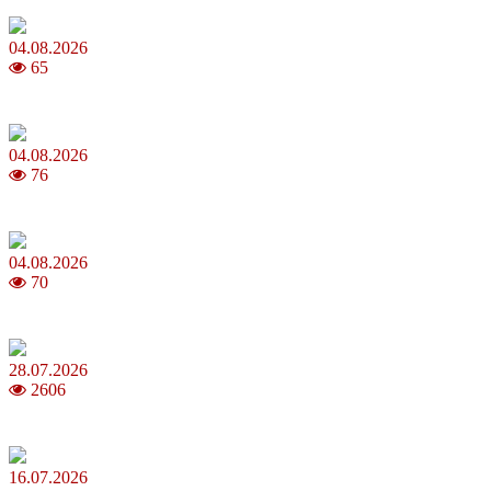
04.08.2026
65
MNP: як змінити мобільного оператора без втрати номера
04.08.2026
76
Анджеліна Джолі: цікаві факти про життя та кар’єру акторки
04.08.2026
70
Як обрати 4G домашній інтернет для стабільного зв’язку
28.07.2026
2606
Повня у липні 2026: що варто та не варто робити
16.07.2026