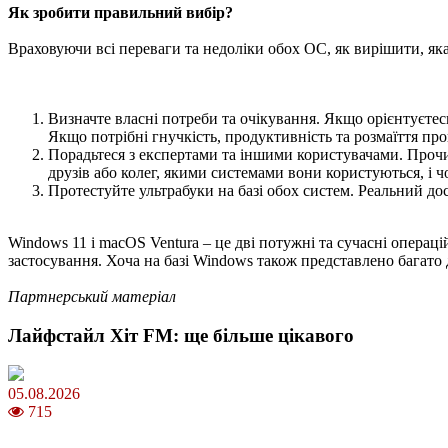
Як зробити правильний вибір?
Враховуючи всі переваги та недоліки обох ОС, як вирішити, яка
Визначте власні потреби та очікування. Якщо орієнтуєтес
Якщо потрібні гнучкість, продуктивність та розмаїття пр
Порадьтеся з експертами та іншими користувачами. Прочит
друзів або колег, якими системами вони користуються, і ч
Протестуйте ультрабуки на базі обох систем. Реальний до
Windows 11 і macOS Ventura – це дві потужні та сучасні опера
застосування. Хоча на базі Windows також представлено багато
Партнерський матеріал
Лайфстайл Хіт FM: ще більше цікавого
05.08.2026
715
Яблучний Спас 2026: коли та як святкувати, що варто зробити