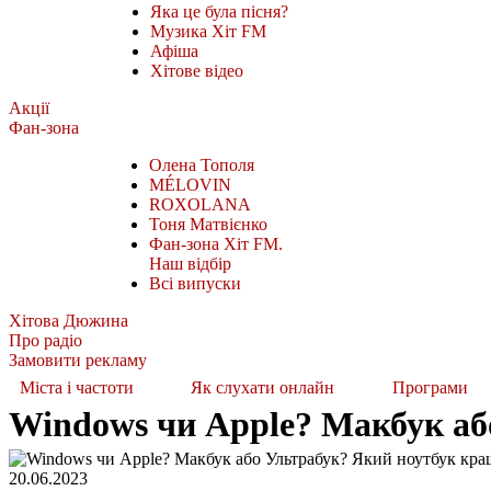
Яка це була пісня?
Музика Хіт FM
Афіша
Хітове відео
Акції
Фан-зона
Олена Тополя
MÉLOVIN
ROXOLANA
Тоня Матвієнко
Фан-зона Хіт FM.
Наш відбір
Всі випуски
Хітова Дюжина
Про радіо
Замовити рекламу
Міста і частоти
Як слухати онлайн
Програми
Windows чи Apple? Макбук аб
20.06.2023