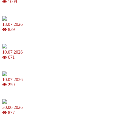
1009
Шакіра, Мадонна, BTS, Coldplay, Джастін Бібер у фіналі чемпіона
13.07.2026
839
Молодик у липні 2026: що принесе та як поводитися
10.07.2026
671
Зірки Atlas Festival 2026 — в ранковому шоу Хеппі ранок на Хіт 
10.07.2026
259
З якого віку можна складати іспит на водійські права в Україні
30.06.2026
877
Коли потрібно міняти термопасту і як це впливає на температуру