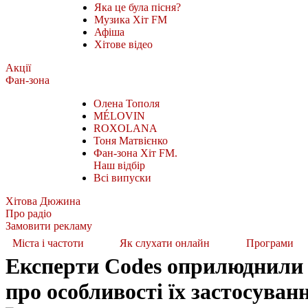
Яка це була пісня?
Музика Хіт FM
Афіша
Хітове відео
Акції
Фан-зона
Олена Тополя
MÉLOVIN
ROXOLANA
Тоня Матвієнко
Фан-зона Хіт FM.
Наш відбір
Всі випуски
Хітова Дюжина
Про радіо
Замовити рекламу
Міста і частоти
Як слухати онлайн
Програми
Експерти Codes оприлюднили 
про особливості їх застосуван