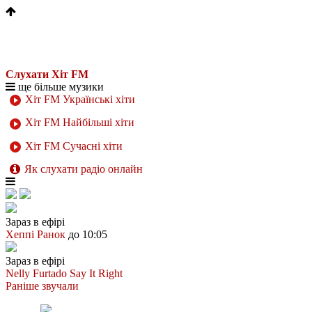
Слухати Хіт FM
ще більше музики
Хіт FM Українські хіти
Хіт FM Найбільші хіти
Хіт FM Сучасні хіти
Як слухати радіо онлайн
Зараз в ефірі
Хеппі Ранок
до 10:05
Зараз в ефірі
Nelly Furtado
Say It Right
Раніше звучали