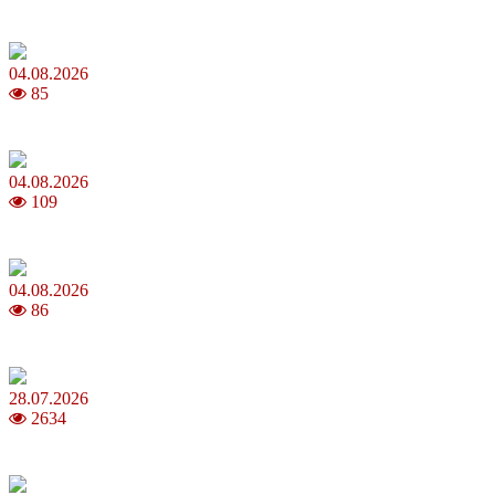
Яблучний Спас 2026: коли та як святкувати, що варто зробити
04.08.2026
85
MNP: як змінити мобільного оператора без втрати номера
04.08.2026
109
Анджеліна Джолі: цікаві факти про життя та кар’єру акторки
04.08.2026
86
Як обрати 4G домашній інтернет для стабільного зв’язку
28.07.2026
2634
Повня у липні 2026: що варто та не варто робити