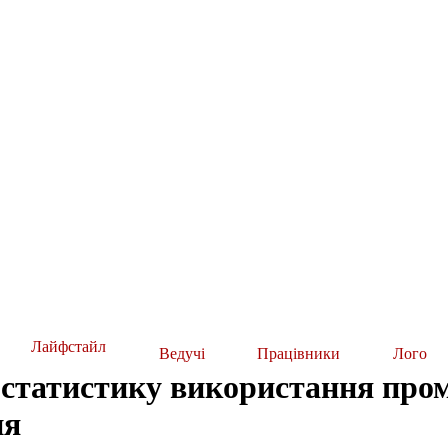
Лайфстайл
Ведучі
Працівники
Лого
статистику використання промо
ня