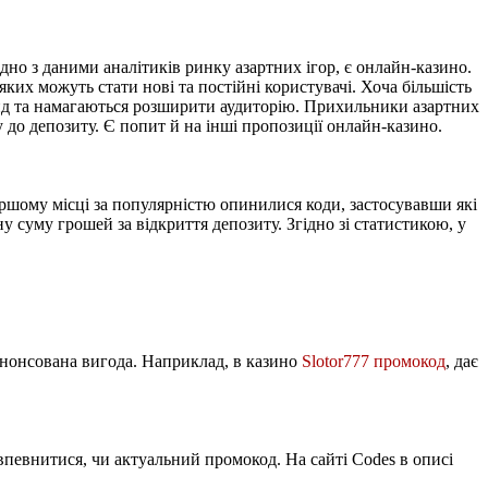
дно з даними аналітиків ринку азартних ігор, є онлайн-казино.
их можуть стати нові та постійні користувачі. Хоча більшість
енд та намагаються розширити аудиторію. Прихильники азартних
до депозиту. Є попит й на інші пропозиції онлайн-казино.
ршому місці за популярністю опинилися коди, застосувавши які
 суму грошей за відкриття депозиту. Згідно зі статистикою, у
анонсована вигода. Наприклад, в казино
Slotor777 промокод
, дає
впевнитися, чи актуальний промокод. На сайті Codes в описі