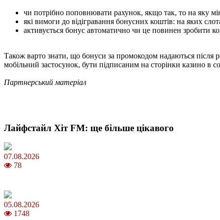
чи потрібно поповнювати рахунок, якщо так, то на яку мі
які вимоги до відігравання бонусних коштів: на яких сло
активується бонус автоматично чи це повинен зробити кор
Також варто знати, що бонуси за промокодом надаються після р
мобільний застосунок, бути підписаним на сторінки казино в с
Партнерський матеріал
Лайфстайл Хіт FM: ще більше цікавого
07.08.2026
78
Магнітні бурі в серпні 2026: коли очікувати та як уберегтися
05.08.2026
1748