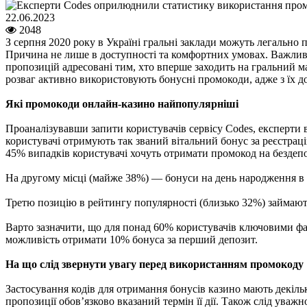
22.06.2023
2048
З серпня 2020 року в Україні гральні заклади можуть легально 
Причина не лише в доступності та комфортних умовах. Важливе 
пропозицій адресовані тим, хто вперше заходить на гральний 
розваг активно використовують бонусні промокоди, адже з їх д
Які промокоди онлайн-казино найпопулярніші
Проаналізувавши запити користувачів сервісу Codes, експерти 
користувачі отримують так званий вітальний бонус за реєстраці
45% випадків користувачі хочуть отримати промокод на бездепо
На другому місці (майже 38%) — бонуси на день народження в
Третю позицію в рейтингу популярності (близько 32%) займаю
Варто зазначити, що для понад 60% користувачів ключовими фа
можливість отримати 10% бонуса за перший депозит.
На що слід звернути увагу перед використанням промокоду
Застосування кодів для отримання бонусів казино мають декіль
пропозиції обов’язково вказаний термін її дії. Також слід ува