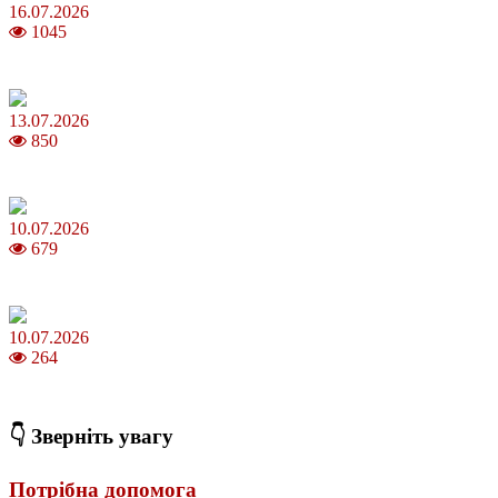
16.07.2026
1045
Шакіра, Мадонна, BTS, Coldplay, Джастін Бібер у фіналі чемпіона
13.07.2026
850
Молодик у липні 2026: що принесе та як поводитися
10.07.2026
679
Зірки Atlas Festival 2026 — в ранковому шоу Хеппі ранок на Хіт 
10.07.2026
264
З якого віку можна складати іспит на водійські права в Україні
👇 Зверніть увагу
Потрібна допомога