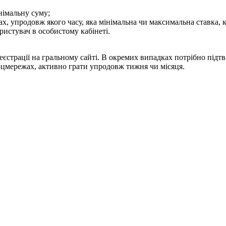
німальну суму;
тах, упродовж якого часу, яка мінімальна чи максимальна ставка,
истувач в особистому кабінеті.
еєстрації на гральному сайті. В окремих випадках потрібно під
оцмережах, активно грати упродовж тижня чи місяця.