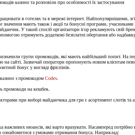
працювати в готелях та в мережі інтернет. Найпопулярнішими, згі
значення мають також і акції та бонусні програми, учасниками як
майданчик. У такий спосіб організатори ігор рекламують свій бр
опомогою отримують додаткові безплатні обертання або надбавку 
визначили групи промокодів, які мають найбільший попит. На пе
ю на сайті. Зазвичай оператори пропонують новим клієнтам певну
зитний бонус у вигляді фріспінів.
 казино з промокодом
Codes
.
ть промокоди на кешбек.
кторами при виборі майданчика для гри є асортимент слотів та 
ка важливих нюансів, які варто врахувати. Насамперед потрібно 
жно ознайомитися з умовами отримання бонуса. Наприклад: