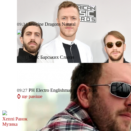
Imagine Dragons
Natural
09:34
Макс Барських
Сльози
09:31
PH Electro
Englishman In New York
09:27
⌚ ще раніше
Хеппі Ранок
Музика