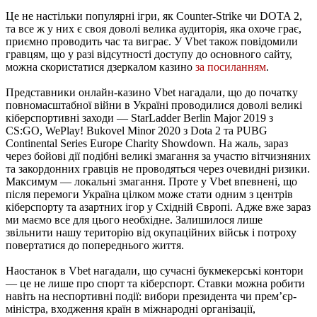
Це не настільки популярні ігри, як Counter-Strike чи DOTA 2,
та все ж у них є своя доволі велика аудиторія, яка охоче грає,
приємно проводить час та виграє. У Vbet також повідомили
гравцям, що у разі відсутності доступу до основного сайту,
можна скористатися дзеркалом казино
за посиланням
.
Представники онлайн-казино Vbet нагадали, що до початку
повномасштабної війни в Україні проводилися доволі великі
кіберспортивні заходи — StarLadder Berlin Major 2019 з
CS:GO, WePlay! Bukovel Minor 2020 з Dota 2 та PUBG
Continental Series Europe Charity Showdown. На жаль, зараз
через бойові дії подібні великі змагання за участю вітчизняних
та закордонних гравців не проводяться через очевидні ризики.
Максимум — локальні змагання. Проте у Vbet впевнені, що
після перемоги Україна цілком може стати одним з центрів
кіберспорту та азартних ігор у Східній Європі. Адже вже зараз
ми маємо все для цього необхідне. Залишилося лише
звільнити нашу територію від окупаційних військ і потроху
повертатися до попереднього життя.
Наостанок в Vbet нагадали, що сучасні букмекерські контори
— це не лише про спорт та кіберспорт. Ставки можна робити
навіть на неспортивні події: вибори президента чи премʼєр-
міністра, входження країн в міжнародні організації,