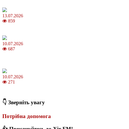
чемпіонату світу з футболу FIFA 2026
13.07.2026
859
Молодик у липні 2026: що принесе та як поводитися
10.07.2026
687
Зірки Atlas Festival 2026 — в ранковому шоу Хеппі ранок на Хіт
FM
10.07.2026
271
З якого віку можна складати іспит на водійські права в Україні
👇 Зверніть увагу
Потрібна допомога
👍 Приєднуйтесь до Хіт FM!