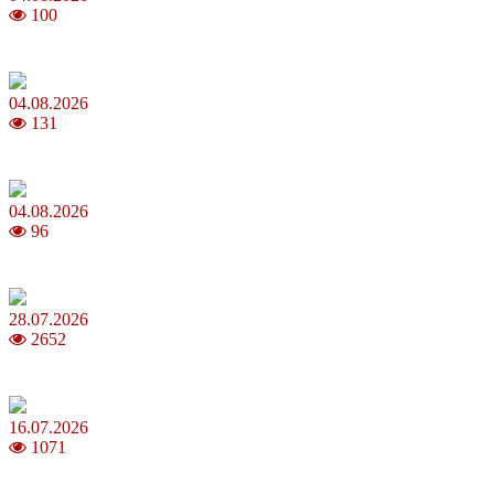
100
MNP: як змінити мобільного оператора без втрати номера
04.08.2026
131
Анджеліна Джолі: цікаві факти про життя та кар’єру акторки
04.08.2026
96
Як обрати 4G домашній інтернет для стабільного зв’язку
28.07.2026
2652
Повня у липні 2026: що варто та не варто робити
16.07.2026
1071
Шакіра, Мадонна, BTS, Coldplay, Джастін Бібер у фіналі