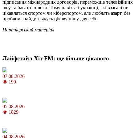
підписання міжнародних договорів, переможців телевізійних
шоу та багато іншого. Тому навіть ті українці, які взагалі не
цікавляться спортом чи кіберспортом, але люблять азарт, без
проблем знайдуть якусь цікаву нішу для себе.
Партнерський матеріал
Лайфстайл Хіт FM: ще більше цікавого
07.08.2026
199
Магнітні бурі в серпні 2026: коли очікувати та як уберегтися
05.08.2026
1829
Яблучний Спас 2026: коли та як святкувати, що варто зробити
04.08.2026