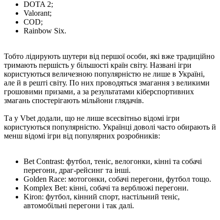
DOTA 2;
Valorant;
COD;
Rainbow Six.
Тобто лідирують шутери від першої особи, які вже традиційно
тримають першість у більшості країн світу. Названі ігри
користуються величезною популярністю не лише в Україні,
але й в решті світу. По них проводяться змагання з великими
грошовими призами, а за результатами кіберспортивних
змагань спостерігають мільйони глядачів.
Та у Vbet додали, що не лише всесвітньо відомі ігри
користуються популярністю. Українці доволі часто обирають й
менш відомі ігри від популярних розробників:
Bet Contrast: футбол, теніс, велогонки, кінні та собачі
перегони, драг-рейсинг та інші.
Golden Race: мотогонки, собачі перегони, футбол тощо.
Komplex Bet: кінні, собачі та верблюжі перегони.
Kiron: футбол, кінний спорт, настільний теніс,
автомобільні перегони і так далі.