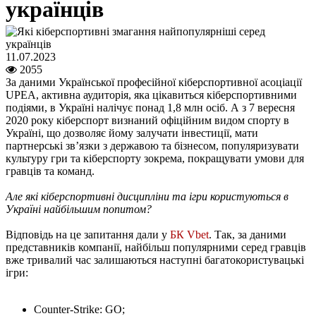
українців
11.07.2023
2055
За даними Української професійної кіберспортивної асоціації
UPEA, активна аудиторія, яка цікавиться кіберспортивними
подіями, в Україні налічує понад 1,8 млн осіб. А з 7 вересня
2020 року кіберспорт визнаний офіційним видом спорту в
Україні, що дозволяє йому залучати інвестиції, мати
партнерські звʼязки з державою та бізнесом, популяризувати
культуру гри та кіберспорту зокрема, покращувати умови для
гравців та команд.
Але які кіберспортивні дисципліни та ігри користуються в
Україні найбільшим попитом?
Відповідь на це запитання дали у
БК Vbet
. Так, за даними
представників компанії, найбільш популярними серед гравців
вже тривалий час залишаються наступні багатокористувацькі
ігри:
Counter-Strike: GO;