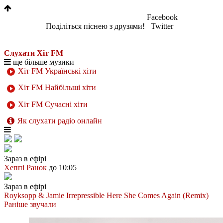
Facebook
Поділіться піснею з друзями!
Twitter
Слухати Хіт FM
ще більше музики
Хіт FM Українські хіти
Хіт FM Найбільші хіти
Хіт FM Сучасні хіти
Як слухати радіо онлайн
Зараз в ефірі
Хеппі Ранок
до 10:05
Зараз в ефірі
Royksopp & Jamie Irrepressible
Here She Comes Again (Remix)
Раніше звучали