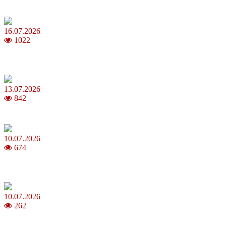
Повня у липні 2026: що варто та не варто робити
16.07.2026
1022
Шакіра, Мадонна, BTS, Coldplay, Джастін Бібер у фіналі
чемпіонату світу з футболу FIFA 2026
13.07.2026
842
Молодик у липні 2026: що принесе та як поводитися
10.07.2026
674
Зірки Atlas Festival 2026 — в ранковому шоу Хеппі ранок на Хіт
FM
10.07.2026
262
З якого віку можна складати іспит на водійські права в Україні