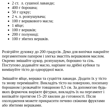
2 ст. л. сушеної лаванди;
400 г борошна;
50 г цукру;
2 ч. л. розпушувача;
100 г вершкового масла;
1 яйце;
100 г вершків;
200 г полуниці;
100 г збитих вершків.
Розігрійте духовку до 200 градусів. Деко для випічки накрийте
пергаментним папером і злегка змастіть вершковим маслом.
Окремо змішайте цукор, розпушувач, борошно та сіль.
Поступово додавайте масло, нарізане на дрібні кубики та
вимішуйте тісто до однорідної маси.
Змішайте яйце, вершки та суцвіття лаванди. Додати їх у тісто
та знову перемішайте. Викладіть тісто на поверхню, посипану
борошном і розкачайте товщиною 0,5 см. За допомогою будь-
яких формочок виріжте фігурки, викладіть їх на пергамент і
випікайте протягом 15–20 хвилин до готовності. Після
охолодження можете прикрасити печиво свіжими фруктами
або збитими вершками.