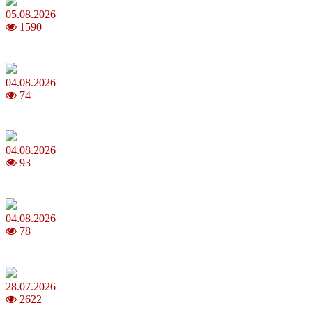
05.08.2026
1590
Яблучний Спас 2026: коли та як святкувати, що варто зробити
04.08.2026
74
MNP: як змінити мобільного оператора без втрати номера
04.08.2026
93
Анджеліна Джолі: цікаві факти про життя та кар’єру акторки
04.08.2026
78
Як обрати 4G домашній інтернет для стабільного зв’язку
28.07.2026
2622