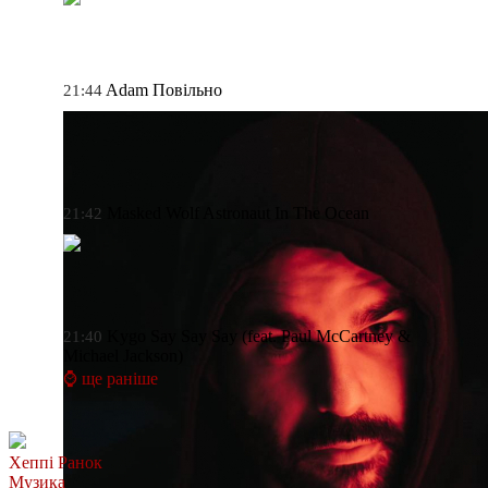
Adam
Повільно
21:44
Masked Wolf
Astronaut In The Ocean
21:42
Kygo
Say Say Say (feat. Paul McCartney &
21:40
Michael Jackson)
⌚ ще раніше
Хеппі Ранок
Музика