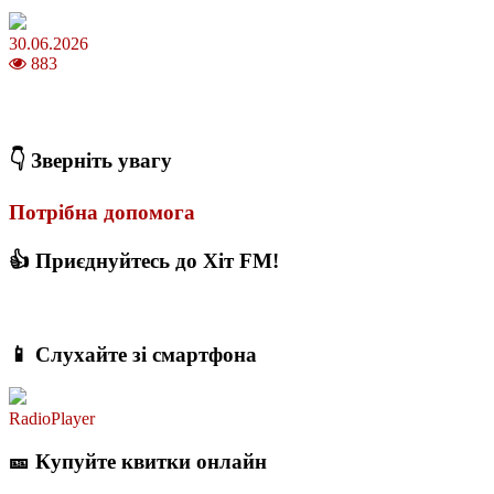
30.06.2026
883
Коли потрібно міняти термопасту і як це впливає на температуру
ПК
👇 Зверніть увагу
Потрібна допомога
👍 Приєднуйтесь до Хіт FM!
📱 Слухайте зі смартфона
RadioPlayer
🎫 Купуйте квитки онлайн