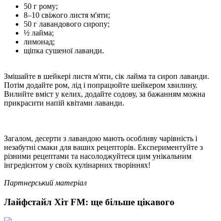
50 г рому;
8–10 свіжого листя м'яти;
50 г лавандового сиропу;
½ лайма;
лимонад;
щіпка сушеної лаванди.
Змішайте в шейкері листя м'яти, сік лайма та сироп лаванди.
Потім додайте ром, лід і попрацюйте шейкером хвилину.
Вилийте вміст у келих, додайте содову, за бажанням можна
прикрасити напій квітами лаванди.
Загалом, десерти з лавандою мають особливу чарівність і
незабутні смаки для ваших рецепторів. Експериментуйте з
різними рецептами та насолоджуйтеся цим унікальним
інгредієнтом у своїх кулінарних творіннях!
Партнерський матеріал
Лайфстайл Хіт FM: ще більше цікавого