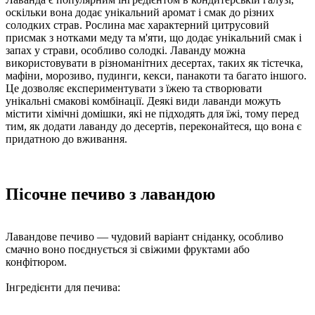
оскільки вона додає унікальний аромат і смак до різних
солодких страв. Рослина має характерний цитрусовий
присмак з нотками меду та м'яти, що додає унікальний смак і
запах у страви, особливо солодкі. Лаванду можна
використовувати в різноманітних десертах, таких як тістечка,
мафіни, морозиво, пудинги, кекси, панакоти та багато іншого.
Це дозволяє експериментувати з їжею та створювати
унікальні смакові комбінації. Деякі види лаванди можуть
містити хімічні домішки, які не підходять для їжі, тому перед
тим, як додати лаванду до десертів, переконайтеся, що вона є
придатною до вживання.
Пісочне печиво з лавандою
Лавандове печиво — чудовий варіант сніданку, особливо
смачно воно поєднується зі свіжими фруктами або
конфітюром.
Інгредієнти для печива: