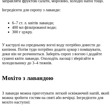
заправляти фруктові салати, морозиво, холодні напої тощо.
Інгредієнти для сиропу з лаванди:
6–7 ст. л. квітів лаванди;
400 мл фільтрованої води;
300 г цукру.
У каструлі на середньому вогні воду потрібно довести до
кипіння. Потім туди потрібно додати цукор і помішувати,
доки він не розчиниться. Заберіть сироп з вогню і додайте
сушені квіти лаванди. Охолодіть ласощі і зберігайте в
холодильнику до 3–4 тижнів.
Мохіто з лавандою
З лаванди можна приготувати легкий освіжаючий напій, який
можна зробити гостям на святі або вечірці. Інгредієнти для
мохіто наступні: