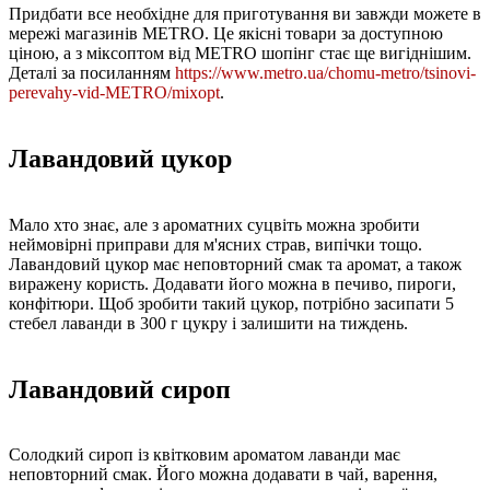
Придбати все необхідне для приготування ви завжди можете в
мережі магазинів METRO. Це якісні товари за доступною
ціною, а з міксоптом від METRO шопінг стає ще вигіднішим.
Деталі за посиланням
https://www.metro.ua/chomu-metro/tsinovi-
perevahy-vid-METRO/mixopt
.
Лавандовий цукор
Мало хто знає, але з ароматних суцвіть можна зробити
неймовірні приправи для м'ясних страв, випічки тощо.
Лавандовий цукор має неповторний смак та аромат, а також
виражену користь. Додавати його можна в печиво, пироги,
конфітюри. Щоб зробити такий цукор, потрібно засипати 5
стебел лаванди в 300 г цукру і залишити на тиждень.
Лавандовий сироп
Солодкий сироп із квітковим ароматом лаванди має
неповторний смак. Його можна додавати в чай, варення,