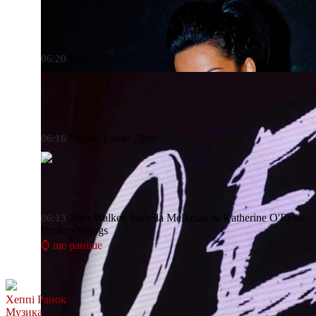
Inna
Caliente
06:20
Океан Ельзи
Друг
06:16
Alan Walker, Isabella Melkman & Katherine O'Ryan
06:13
Broken Strings
⌚ ще раніше
Хеппі Ранок
Музика