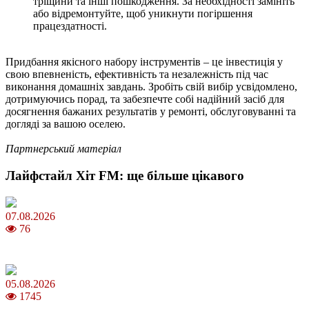
тріщини та інші пошкодження. За необхідності замініть
або відремонтуйте, щоб уникнути погіршення
працездатності.
Придбання якісного набору інструментів – це інвестиція у
свою впевненість, ефективність та незалежність під час
виконання домашніх завдань. Зробіть свій вибір усвідомлено,
дотримуючись порад, та забезпечте собі надійний засіб для
досягнення бажаних результатів у ремонті, обслуговуванні та
догляді за вашою оселею.
Партнерський матеріал
Лайфстайл Хіт FM: ще більше цікавого
07.08.2026
76
Магнітні бурі в серпні 2026: коли очікувати та як уберегтися
05.08.2026
1745