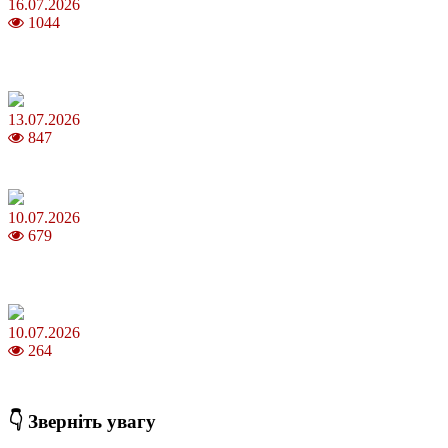
16.07.2026
1044
Шакіра, Мадонна, BTS, Coldplay, Джастін Бібер у фіналі
чемпіонату світу з футболу FIFA 2026
13.07.2026
847
Молодик у липні 2026: що принесе та як поводитися
10.07.2026
679
Зірки Atlas Festival 2026 — в ранковому шоу Хеппі ранок на Хіт
FM
10.07.2026
264
З якого віку можна складати іспит на водійські права в Україні
👇 Зверніть увагу