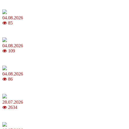
Яблучний Спас 2026: коли та як святкувати, що варто зробити
04.08.2026
85
MNP: як змінити мобільного оператора без втрати номера
04.08.2026
109
Анджеліна Джолі: цікаві факти про життя та кар’єру акторки
04.08.2026
86
Як обрати 4G домашній інтернет для стабільного зв’язку
28.07.2026
2634
Повня у липні 2026: що варто та не варто робити