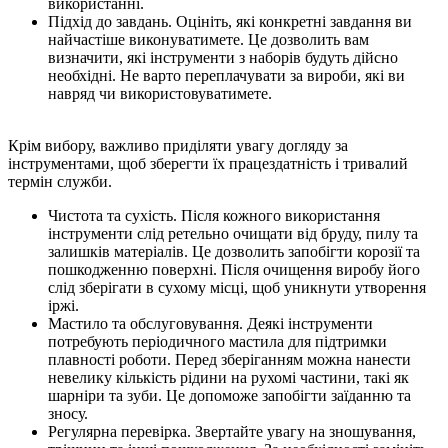
використанні.
Підхід до завдань. Оцініть, які конкретні завдання ви
найчастіше виконуватимете. Це дозволить вам
визначити, які інструменти з наборів будуть дійсно
необхідні. Не варто переплачувати за вироби, які ви
навряд чи використовуватимете.
Крім вибору, важливо приділяти увагу догляду за
інструментами, щоб зберегти їх працездатність і тривалий
термін служби.
Чистота та сухість. Після кожного використання
інструменти слід ретельно очищати від бруду, пилу та
залишків матеріалів. Це дозволить запобігти корозії та
пошкодженню поверхні. Після очищення виробу його
слід зберігати в сухому місці, щоб уникнути утворення
іржі.
Мастило та обслуговування. Деякі інструменти
потребують періодичного мастила для підтримки
плавності роботи. Перед зберіганням можна нанести
невелику кількість рідини на рухомі частини, такі як
шарніри та зуби. Це допоможе запобігти заїданню та
зносу.
Регулярна перевірка. Звертайте увагу на зношування,