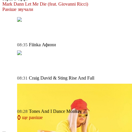
Mark Dann
Let Me Die (feat. Giovanni Ricci)
Раніше звучали
Fiїnka
Афини
08:35
Craig David & Sting
Rise And Fall
08:31
Tones And I
Dance Monkey
08:28
⌚ ще раніше