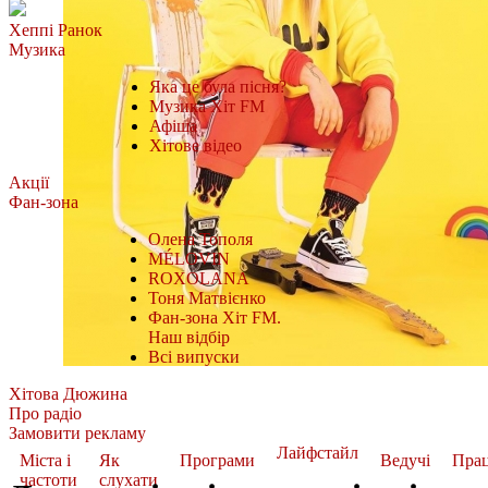
Хеппі Ранок
Музика
Яка це була пісня?
Музика Хіт FM
Афіша
Хітове відео
Акції
Фан-зона
Олена Тополя
MÉLOVIN
ROXOLANA
Тоня Матвієнко
Фан-зона Хіт FM.
Наш відбір
Всі випуски
Хітова Дюжина
Про радіо
Замовити рекламу
Лайфстайл
Міста і
Як
Програми
Ведучі
Пра
частоти
слухати