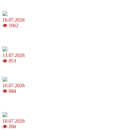
Повня у липні 2026: що варто та не варто робити
16.07.2026
1062
Шакіра, Мадонна, BTS, Coldplay, Джастін Бібер у фіналі
чемпіонату світу з футболу FIFA 2026
13.07.2026
853
Молодик у липні 2026: що принесе та як поводитися
10.07.2026
684
Зірки Atlas Festival 2026 — в ранковому шоу Хеппі ранок на Хіт
FM
10.07.2026
266
З якого віку можна складати іспит на водійські права в Україні