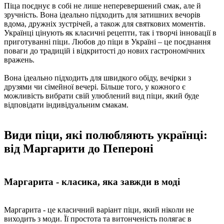
Піца поєднує в собі не лише неперевершений смак, але й
зручність. Вона ідеально підходить для затишних вечорів
вдома, дружніх зустрічей, а також для святкових моментів.
Українці цінують як класичні рецепти, так і творчі інновації в
приготуванні піци. Любов до піци в Україні – це поєднання
поваги до традицій і відкритості до нових гастрономічних
вражень.
Вона ідеально підходить для швидкого обіду, вечірки з
друзями чи сімейної вечері. Більше того, у кожного є
можливість вибрати свій улюблений вид піци, який буде
відповідати індивідуальним смакам.
Види піци, які полюбляють українці:
від Маргарити до Пепероні
Маргарита - класика, яка завжди в моді
Маргарита - це класичний варіант піци, який ніколи не
виходить з моди. Її простота та витонченість полягає в