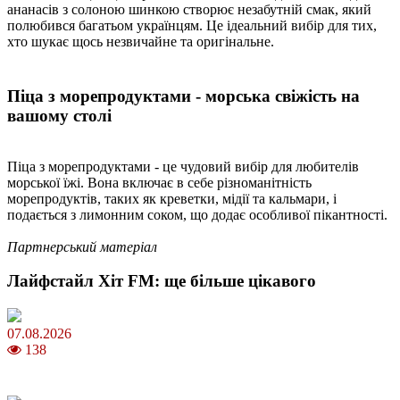
ананасів з солоною шинкою створює незабутній смак, який
полюбився багатьом українцям. Це ідеальний вибір для тих,
хто шукає щось незвичайне та оригінальне.
Піца з морепродуктами - морська свіжість на
вашому столі
Піца з морепродуктами - це чудовий вибір для любителів
морської їжі. Вона включає в себе різноманітність
морепродуктів, таких як креветки, мідії та кальмари, і
подається з лимонним соком, що додає особливої пікантності.
Партнерський матеріал
Лайфстайл Хіт FM: ще більше цікавого
07.08.2026
138
Магнітні бурі в серпні 2026: коли очікувати та як уберегтися