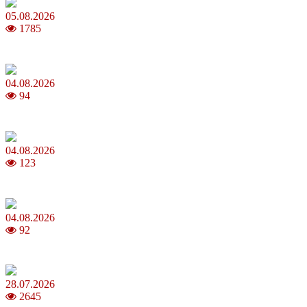
05.08.2026
1785
Яблучний Спас 2026: коли та як святкувати, що варто зробити
04.08.2026
94
MNP: як змінити мобільного оператора без втрати номера
04.08.2026
123
Анджеліна Джолі: цікаві факти про життя та кар’єру акторки
04.08.2026
92
Як обрати 4G домашній інтернет для стабільного зв’язку
28.07.2026
2645