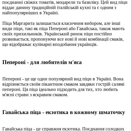
поєднанні свіжих томатів, моцарели та базиліку. Цей вид піци
віддає данину традиційній італійській кухні та є одним з
найпопулярніших в Україні.
Піца Маргарита залишається класичним вибором, але інші
види піци, такі як піца Пепероні або Гавайська, також мають
своїх прихильників. Український ринок піци постійно
розвивається, пропонуючи все нові й нові комбінації смаків,
що відображає кулінарні вподобання українців.
Пепероні - для любителів м'яса
Пепероні - це ще один популярний вид піци в Україні. Вона
відрізняється своїм пікантним смаком завдяки гострій салямі
пепероні. Ця піца ідеально підходить для тих, хто любить
м'ясні страви з яскравим смаком.
Гавайська піца - екзотика в кожному шматочку
Гавайська піца - це справжня екзотика. Поєднання солодких