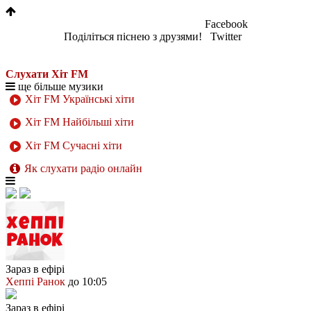
Facebook
Поділіться піснею з друзями!
Twitter
Слухати Хіт FM
ще більше музики
Хіт FM Українські хіти
Хіт FM Найбільші хіти
Хіт FM Сучасні хіти
Як слухати радіо онлайн
Зараз в ефірі
Хеппі Ранок
до 10:05
Зараз в ефірі