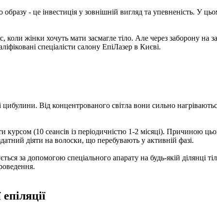
го образу - це інвестиція у зовнішній вигляд та упевненість. У ць
с, коли жінки хочуть мати засмагле тіло. Але через заборону на
аліфіковані спеціалісти салону ЕпіЛазер в Києві.
і цибулини. Від концентрованого світла вони сильно нагріваютьс
и курсом (10 сеансів із періодичністю 1-2 місяці). Причиною цьо
 здатний діяти на волоски, що перебувають у активній фазі.
ується за допомогою спеціального апарату на будь-якій ділянці т
проведення.
 епіляції