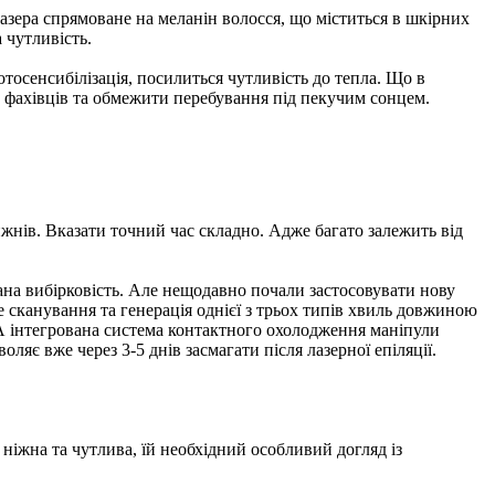
азера спрямоване на меланін волосся, що міститься в шкірних
 чутливість.
тосенсибілізація, посилиться чутливість до тепла. Що в
ад фахівців та обмежити перебування під пекучим сонцем.
ижнів. Вказати точний час складно. Адже багато залежить від
ана вибірковість. Але нещодавно почали застосовувати нову
е сканування та генерація однієї з трьох типів хвиль довжиною
 А інтегрована система контактного охолодження маніпули
ляє вже через 3-5 днів засмагати після лазерної епіляції.
 ніжна та чутлива, їй необхідний особливий догляд із