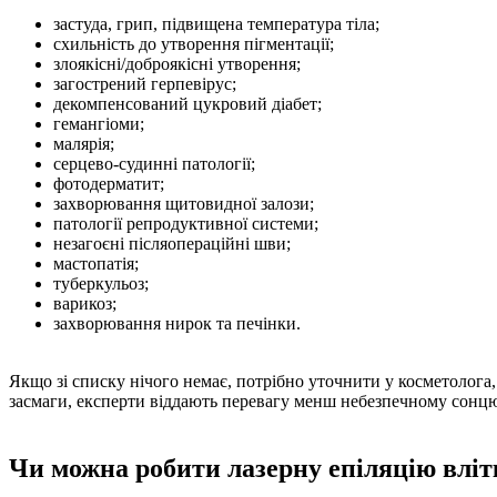
застуда, грип, підвищена температура тіла;
схильність до утворення пігментації;
злоякісні/доброякісні утворення;
загострений герпевірус;
декомпенсований цукровий діабет;
гемангіоми;
малярія;
серцево-судинні патології;
фотодерматит;
захворювання щитовидної залози;
патології репродуктивної системи;
незагоєні післяопераційні шви;
мастопатія;
туберкульоз;
варикоз;
захворювання нирок та печінки.
Якщо зі списку нічого немає, потрібно уточнити у косметолога,
засмаги, експерти віддають перевагу менш небезпечному сонц
Чи можна робити лазерну епіляцію вліт