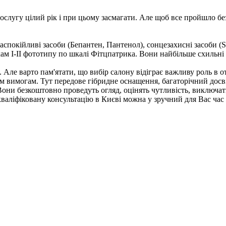
ослугу цілий рік і при цьому засмагати. Але щоб все пройшло бе
аспокійливі засоби (Бепантен, Пантенол), сонцезахисні засоби (
м I-II фототипу по шкалі Фітцпатрика. Вони найбільше схильні 
ії. Але варто пам'ятати, що вибір салону відіграє важливу роль 
ім вимогам. Тут передове гібридне оснащення, багаторічний досві
. Вони безкоштовно проведуть огляд, оцінять чутливість, виключа
кваліфіковану консультацію в Києві можна у зручний для Вас час