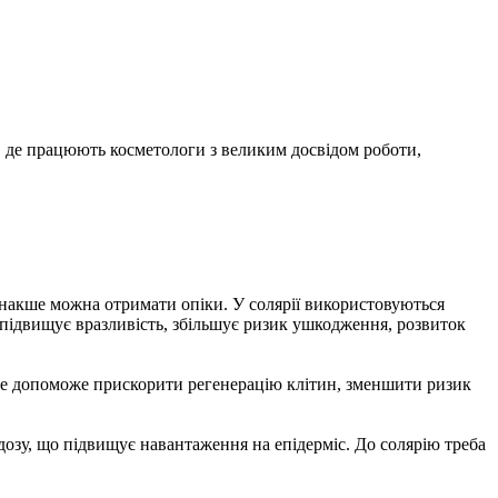
м, де працюють косметологи з великим досвідом роботи,
 інакше можна отримати опіки. У солярії використовуються
 підвищує вразливість, збільшує ризик ушкодження, розвиток
д. Це допоможе прискорити регенерацію клітин, зменшити ризик
дозу, що підвищує навантаження на епідерміс. До солярію треба