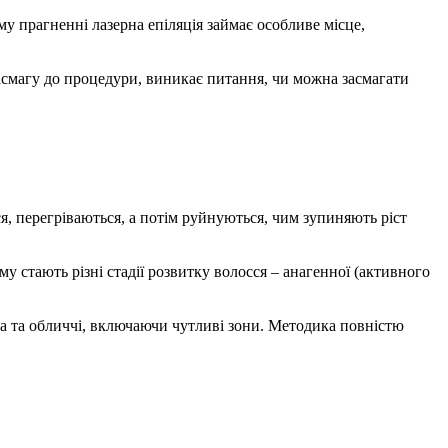
ому прагненні лазерна епіляція займає особливе місце,
 засмагу до процедури, виникає питання, чи можна засмагати
я, перегріваються, а потім руйнуються, чим зупиняють ріст
му стають різні стадії розвитку волосся – анагенної (активного
іла та обличчі, включаючи чутливі зони. Методика повністю