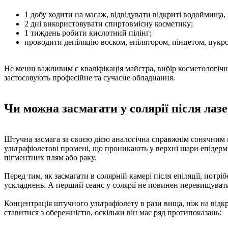
1 добу ходити на масаж, відвідувати відкриті водоймища,
2 дні використовувати спиртовмісну косметику;
1 тиждень робити кислотний пілінг;
проводити депіляцію воском, епілятором, пінцетом, цукр
Не менш важливим є кваліфікація майстра, вибір косметологічн
застосовують професійне та сучасне обладнання.
Чи можна засмагати у солярії після лазе
Штучна засмага за своєю дією аналогічна справжнім сонячним пр
ультрафіолетові промені, що проникають у верхні шари епідерм
пігментних плям або раку.
Перед тим, як засмагати в солярній камері після епіляції, пот
ускладнень. А перший сеанс у солярії не повинен перевищуват
Концентрація штучного ультрафіолету в рази вища, ніж на відк
ставитися з обережністю, оскільки він має ряд протипоказань: