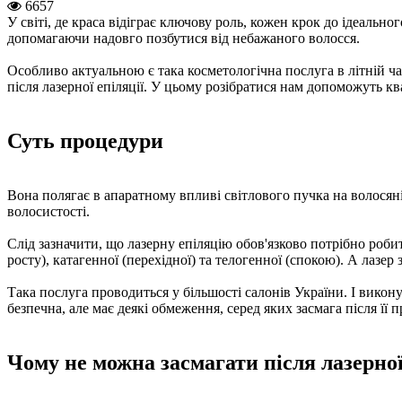
6657
У світі, де краса відіграє ключову роль, кожен крок до ідеально
допомагаючи надовго позбутися від небажаного волосся.
Особливо актуальною є така косметологічна послуга в літній ча
після лазерної епіляції. У цьому розібратися нам допоможуть кв
Суть процедури
Вона полягає в апаратному впливі світлового пучка на волосян
волосистості.
Слід зазначити, що лазерну епіляцію обов'язково потрібно робит
росту), катагенної (перехідної) та телогенної (спокою). А лазер
Така послуга проводиться у більшості салонів України. І викон
безпечна, але має деякі обмеження, серед яких засмага після її 
Чому не можна засмагати після лазерної