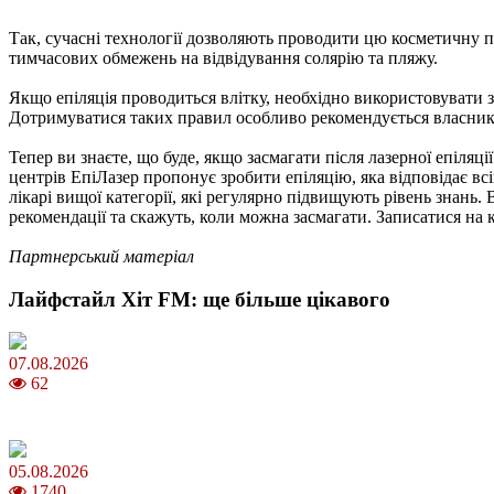
Так, сучасні технології дозволяють проводити цю косметичну п
тимчасових обмежень на відвідування солярію та пляжу.
Якщо епіляція проводиться влітку, необхідно використовувати з
Дотримуватися таких правил особливо рекомендується власника
Тепер ви знаєте, що буде, якщо засмагати після лазерної епіляц
центрів ЕпіЛазер пропонує зробити епіляцію, яка відповідає вс
лікарі вищої категорії, які регулярно підвищують рівень знань
рекомендації та скажуть, коли можна засмагати. Записатися на 
Партнерський матеріал
Лайфстайл Хіт FM: ще більше цікавого
07.08.2026
62
Магнітні бурі в серпні 2026: коли очікувати та як уберегтися
05.08.2026
1740