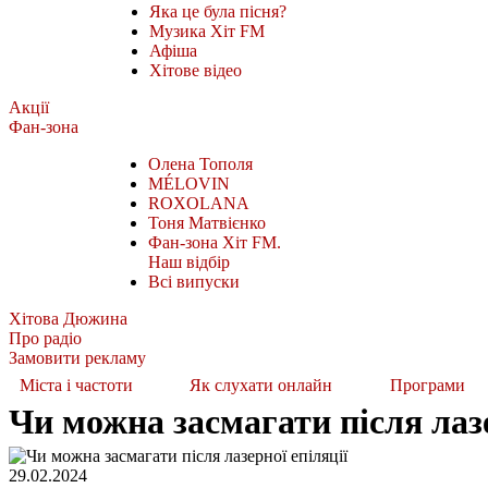
Яка це була пісня?
Музика Хіт FM
Афіша
Хітове відео
Акції
Фан-зона
Олена Тополя
MÉLOVIN
ROXOLANA
Тоня Матвієнко
Фан-зона Хіт FM.
Наш відбір
Всі випуски
Хітова Дюжина
Про радіо
Замовити рекламу
Міста і частоти
Як слухати онлайн
Програми
Чи можна засмагати після лазе
29.02.2024