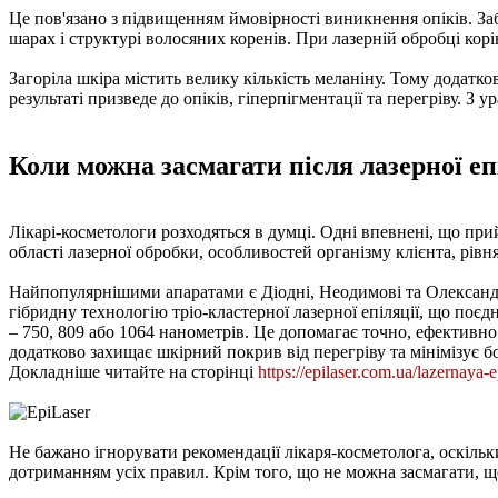
Це пов'язано з підвищенням ймовірності виникнення опіків. За
шарах і структурі волосяних коренів. При лазерній обробці кор
Загоріла шкіра містить велику кількість меланіну. Тому додатк
результаті призведе до опіків, гіперпігментації та перегріву.
Коли можна засмагати після лазерної еп
Лікарі-косметологи розходяться в думці. Одні впевнені, що при
області лазерної обробки, особливостей організму клієнта, рівн
Найпопулярнішими апаратами є Діодні, Неодимові та Олександр
гібридну технологію тріо-кластерної лазерної епіляції, що поєд
– 750, 809 або 1064 нанометрів. Це допомагає точно, ефективн
додатково захищає шкірний покрив від перегріву та мінімізує бо
Докладніше читайте на сторінці
https://epilaser.com.ua/lazernaya-e
Не бажано ігнорувати рекомендації лікаря-косметолога, оскільки
дотриманням усіх правил. Крім того, що не можна засмагати, щ