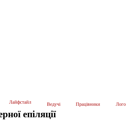
Лайфстайл
Ведучі
Працівники
Лого
рної епіляції