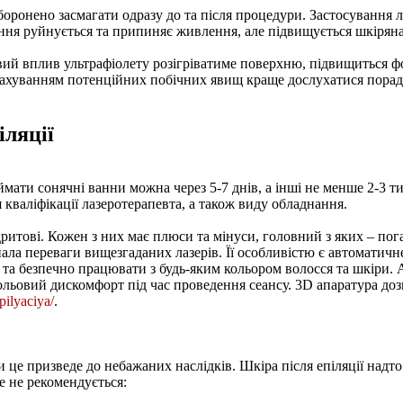
боронено засмагати одразу до та після процедури. Застосування л
іння руйнується та припиняє живлення, але підвищується шкіряна
овий вплив ультрафіолету розігріватиме поверхню, підвищиться фо
 З урахуванням потенційних побічних явищ краще дослухатися пор
іляції
ймати сонячні ванни можна через 5-7 днів, а інші не менше 2-3 т
я кваліфікації лазеротерапевта, а також виду обладнання.
итові. Кожен з них має плюси та мінуси, головний з яких – пог
нала переваги вищезгаданих лазерів. Її особливістю є автоматичн
о та безпечно працювати з будь-яким кольором волосся та шкіри.
льовий дискомфорт під час проведення сеансу. 3D апаратура дозво
pilyaciya/
.
 це призведе до небажаних наслідків. Шкіра після епіляції надто
е не рекомендується: