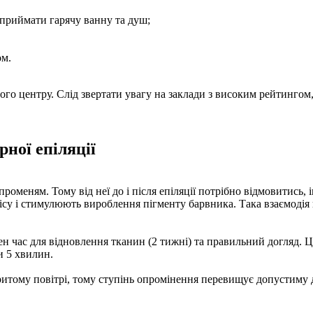
 приймати гарячу ванну та душ;
ом.
ого центру. Слід звертати увагу на заклади з високим рейтинго
рної епіляції
оменям. Тому від неї до і після епіляції потрібно відмовитись,
ісу і стимулюють вироблення пігменту барвника. Така взаємодія
рібен час для відновлення тканин (2 тижні) та правильний догля
и 5 хвилин.
ритому повітрі, тому ступінь опромінення перевищує допустиму 