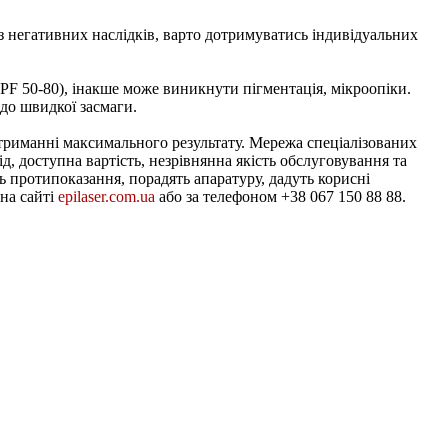
з негативних наслідків, варто дотримуватись індивідуальних
SPF 50-80), інакше може виникнути пігментація, мікроопіки.
до швидкої засмаги.
в отриманні максимального результату. Мережа спеціалізованих
д, доступна вартість, незрівнянна якість обслуговування та
ть протипоказання, порадять апаратуру, дадуть корисні
 на сайті
epilaser.com.ua
або за телефоном +38 067 150 88 88.