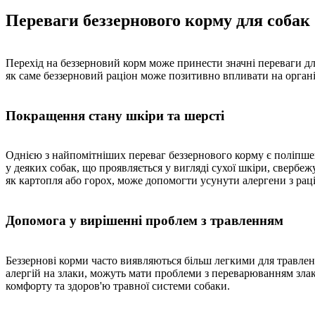
Переваги беззернового корму для собак
Перехід на беззерновий корм може принести значні переваги для
як саме беззерновий раціон може позитивно впливати на органі
Покращення стану шкіри та шерсті
Однією з найпомітніших переваг беззернового корму є поліпшен
у деяких собак, що проявляється у вигляді сухої шкіри, свербеж
як картопля або горох, може допомогти усунути алергени з рац
Допомога у вирішенні проблем з травленням
Беззернові корми часто виявляються більш легкими для травлен
алергій на злаки, можуть мати проблеми з переварюванням злак
комфорту та здоров'ю травної системи собаки.