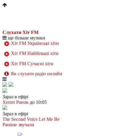
Слухати Хіт FM
ще більше музики
Хіт FM Українські хіти
Хіт FM Найбільші хіти
Хіт FM Сучасні хіти
Як слухати радіо онлайн
Зараз в ефірі
Хеппі Ранок
до 10:05
Зараз в ефірі
The Second Voice
Let Me Be
Раніше звучали