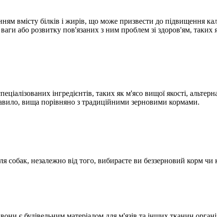
нням вмісту білків і жирів, що може призвести до підвищення кал
аги або розвитку пов'язаних з ним проблем зі здоров'ям, таких я
ціалізованих інгредієнтів, таких як м'ясо вищої якості, альтерн
правило, вища порівняно з традиційними зерновими кормами.
я собак, незалежно від того, вибираєте ви беззерновий корм чи к
ни є будівельним матеріалом для м'язів та інших тканин організм