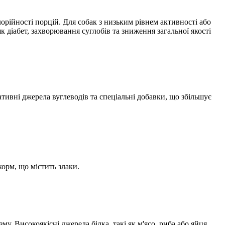
орійності порцій. Для собак з низьким рівнем активності або
к діабет, захворювання суглобів та зниження загальної якості
ативні джерела вуглеводів та спеціальні добавки, що збільшує
орм, що містить злаки.
у. Високоякісні джерела білка, такі як м'ясо, риба або яйця,