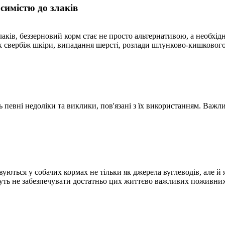
симістю до злаків
лаків, беззерновий корм стає не просто альтернативою, а необхі
як свербіж шкіри, випадання шерсті, розлади шлунково-кишкового
 певні недоліки та виклики, пов'язані з їх використанням. Важли
уються у собачих кормах не тільки як джерела вуглеводів, але й 
уть не забезпечувати достатньо цих життєво важливих поживних