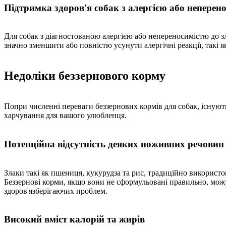
Підтримка здоров'я собак з алергією або неперено
Для собак з діагностованою алергією або непереносимістю до з
значно зменшити або повністю усунути алергічні реакції, такі 
Недоліки беззернового корму
Попри численні переваги беззернових кормів для собак, існують
харчування для вашого улюбленця.
Потенційна відсутність деяких поживних речовин
Злаки такі як пшениця, кукурудза та рис, традиційно використов
Беззернові корми, якщо вони не сформульовані правильно, мож
здоров'язберігаючих проблем.
Високий вміст калорій та жирів