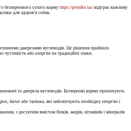
ого беззернового сухого корму
https://petslike.ua/
відіграє важливу
доліки для здоров'я собак.
ернативними джерелами вуглеводів. Це рішення прийшло
о чутливість або алергію на традиційні злаки.
овнювачі та джерела вуглеводів. Беззернові корми пропонують
рох, батат або тапіока, які забезпечують необхідну енергію і
им, з достатнім вмістом білків, жирів, вітамінів і мінералів