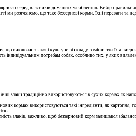
улярності серед власників домашніх улюбленців. Вибір правильн
атті ми розглянемо, що таке беззернові корми, їхні переваги та не
ня, що виключає злакові культури зі складу, замінюючи їх альт
ють індивідуальним потребам собак, особливо тих, у яких виявлен
і інші злаки традиційно використовуються в сухих кормах як нап
рнових кормах використовуються такі інгредієнти, як картопля, го
ією.
сть злаків, важливо, щоб беззерновий корм залишався збалансован