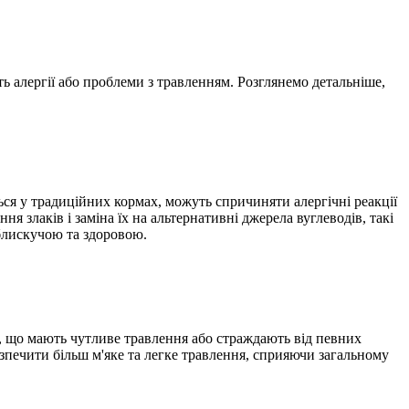
ь алергії або проблеми з травленням. Розглянемо детальніше,
ься у традиційних кормах, можуть спричиняти алергічні реакції
я злаків і заміна їх на альтернативні джерела вуглеводів, такі
 блискучою та здоровою.
и, що мають чутливе травлення або страждають від певних
езпечити більш м'яке та легке травлення, сприяючи загальному