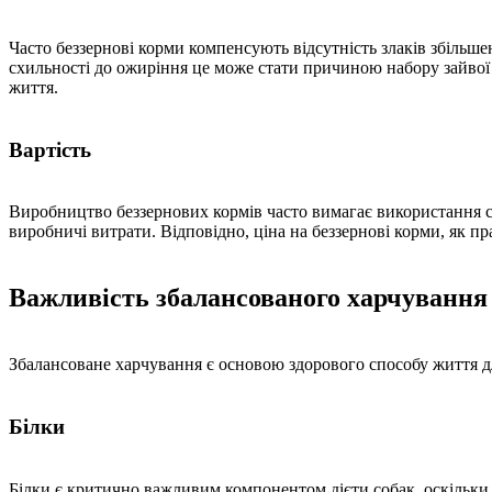
Часто беззернові корми компенсують відсутність злаків збільше
схильності до ожиріння це може стати причиною набору зайвої в
життя.
Вартість
Виробництво беззернових кормів часто вимагає використання спе
виробничі витрати. Відповідно, ціна на беззернові корми, як 
Важливість збалансованого харчування
Збалансоване харчування є основою здорового способу життя дл
Білки
Білки є критично важливим компонентом дієти собак, оскільки во