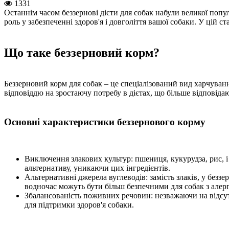
1331
Останнім часом беззернові дієти для собак набули великої поп
роль у забезпеченні здоров'я і довголіття вашої собаки. У цій ст
Що таке беззерновий корм?
Беззерновий корм для собак – це спеціалізований вид харчуван
відповіддю на зростаючу потребу в дієтах, що більше відповіда
Основні характеристики беззернового корму
Виключення злакових культур: пшениця, кукурудза, рис, 
альтернативу, уникаючи цих інгредієнтів.
Альтернативні джерела вуглеводів: замість злаків, у беззе
водночас можуть бути більш безпечними для собак з алерг
Збалансованість поживних речовин: незважаючи на відсутні
для підтримки здоров'я собаки.