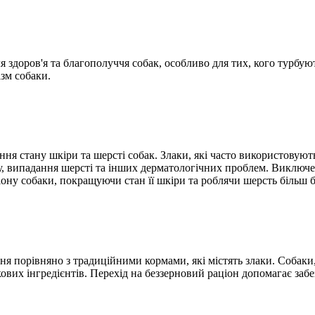
 здоров'я та благополуччя собак, особливо для тих, кого турбуют
зм собаки.
ня стану шкіри та шерсті собак. Злаки, які часто використовуют
у, випадання шерсті та інших дерматологічних проблем. Виключенн
іону собаки, покращуючи стан її шкіри та роблячи шерсть більш
ня порівняно з традиційними кормами, які містять злаки. Собак
ових інгредієнтів. Перехід на беззерновий раціон допомагає заб