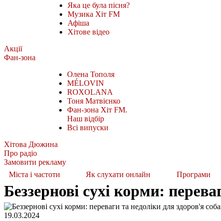
Яка це була пісня?
Музика Хіт FM
Афіша
Хітове відео
Акції
Фан-зона
Олена Тополя
MÉLOVIN
ROXOLANA
Тоня Матвієнко
Фан-зона Хіт FM.
Наш відбір
Всі випуски
Хітова Дюжина
Про радіо
Замовити рекламу
Міста і частоти
Як слухати онлайн
Програми
Беззернові сухі корми: перева
19.03.2024