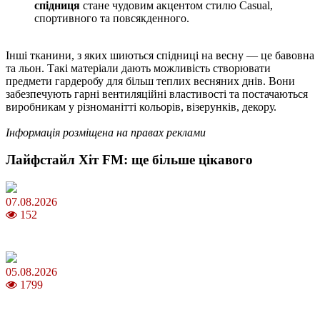
спідниця
стане чудовим акцентом стилю Casual,
спортивного та повсякденного.
Інші тканини, з яких шиються спідниці на весну — це бавовна
та льон. Такі матеріали дають можливість створювати
предмети гардеробу для більш теплих весняних днів. Вони
забезпечують гарні вентиляційні властивості та постачаються
виробникам у різноманітті кольорів, візерунків, декору.
Інформація розміщена на правах реклами
Лайфстайл Хіт FM: ще більше цікавого
07.08.2026
152
Магнітні бурі в серпні 2026: коли очікувати та як уберегтися
05.08.2026
1799
Яблучний Спас 2026: коли та як святкувати, що варто зробити