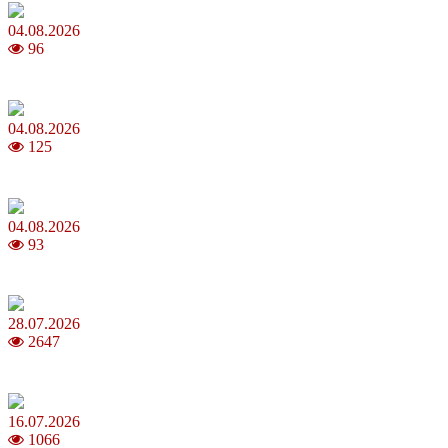
04.08.2026
96
MNP: як змінити мобільного оператора без втрати номера
04.08.2026
125
Анджеліна Джолі: цікаві факти про життя та кар’єру акторки
04.08.2026
93
Як обрати 4G домашній інтернет для стабільного зв’язку
28.07.2026
2647
Повня у липні 2026: що варто та не варто робити
16.07.2026
1066