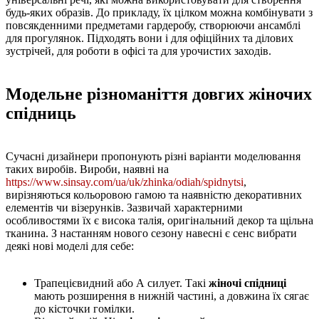
будь-яких образів. До прикладу, їх цілком можна комбінувати з
повсякденними предметами гардеробу, створюючи ансамблі
для прогулянок. Підходять вони і для офіційних та ділових
зустрічей, для роботи в офісі та для урочистих заходів.
Модельне різноманіття довгих жіночих
спідниць
Сучасні дизайнери пропонують різні варіанти моделювання
таких виробів. Вироби, наявні на
https://www.sinsay.com/ua/uk/zhinka/odiah/spidnytsi
,
вирізняються кольоровою гамою та наявністю декоративних
елементів чи візерунків. Зазвичай характерними
особливостями їх є висока талія, оригінальний декор та щільна
тканина. З настанням нового сезону навесні є сенс вибрати
деякі нові моделі для себе:
Трапецієвидний або А силует. Такі
жіночі спідниці
мають розширення в нижній частині, а довжина їх сягає
до кісточки гомілки.