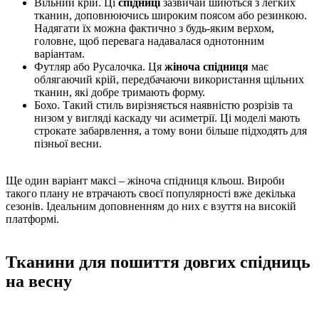
Вільний крій. Ці
спідниці
зазвичай шиються з легких
тканин, доповнюючись широким поясом або резинкою.
Надягати їх можна фактично з будь-яким верхом,
головне, щоб перевага надавалася однотонним
варіантам.
Футляр або Русалочка. Ця
жіноча спідниця
має
облягаючий крій, передбачаючи використання щільних
тканин, які добре тримають форму.
Бохо. Такий стиль вирізняється наявністю розрізів та
низом у вигляді каскаду чи асиметрії. Ці моделі мають
строкате забарвлення, а тому вони більше підходять для
пізньої весни.
Ще один варіант максі – жіноча спідниця кльош. Вироби
такого плану не втрачають своєї популярності вже декілька
сезонів. Ідеальним доповненням до них є взуття на високій
платформі.
Тканини для пошиття довгих спідниць
на весну