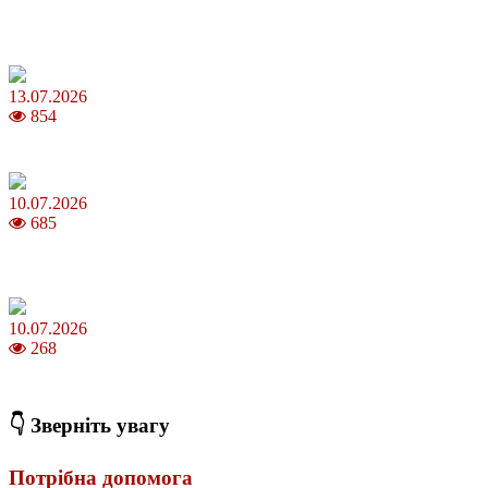
Шакіра, Мадонна, BTS, Coldplay, Джастін Бібер у фіналі
чемпіонату світу з футболу FIFA 2026
13.07.2026
854
Молодик у липні 2026: що принесе та як поводитися
10.07.2026
685
Зірки Atlas Festival 2026 — в ранковому шоу Хеппі ранок на Хіт
FM
10.07.2026
268
З якого віку можна складати іспит на водійські права в Україні
👇 Зверніть увагу
Потрібна допомога