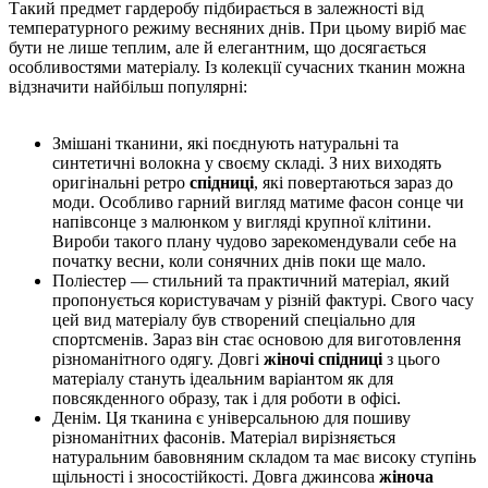
Такий предмет гардеробу підбирається в залежності від
температурного режиму весняних днів. При цьому виріб має
бути не лише теплим, але й елегантним, що досягається
особливостями матеріалу. Із колекції сучасних тканин можна
відзначити найбільш популярні:
Змішані тканини, які поєднують натуральні та
синтетичні волокна у своєму складі. З них виходять
оригінальні ретро
спідниці
, які повертаються зараз до
моди. Особливо гарний вигляд матиме фасон сонце чи
напівсонце з малюнком у вигляді крупної клітини.
Вироби такого плану чудово зарекомендували себе на
початку весни, коли сонячних днів поки ще мало.
Поліестер — стильний та практичний матеріал, який
пропонується користувачам у різній фактурі. Свого часу
цей вид матеріалу був створений спеціально для
спортсменів. Зараз він стає основою для виготовлення
різноманітного одягу. Довгі
жіночі спідниці
з цього
матеріалу стануть ідеальним варіантом як для
повсякденного образу, так і для роботи в офісі.
Денім. Ця тканина є універсальною для пошиву
різноманітних фасонів. Матеріал вирізняється
натуральним бавовняним складом та має високу ступінь
щільності і зносостійкості. Довга джинсова
жіноча