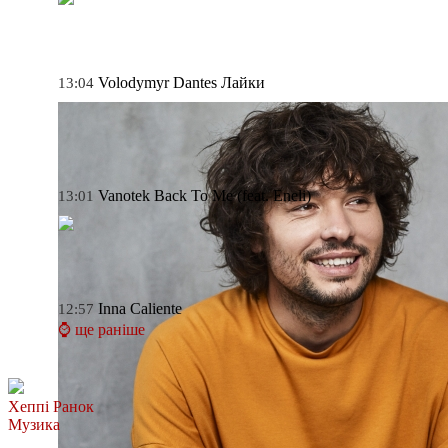
Volodymyr Dantes
Лайки
13:04
Vanotek
Back To Me (feat. Eneli)
13:01
Inna
Caliente
12:57
⌚ ще раніше
Хеппі Ранок
Музика