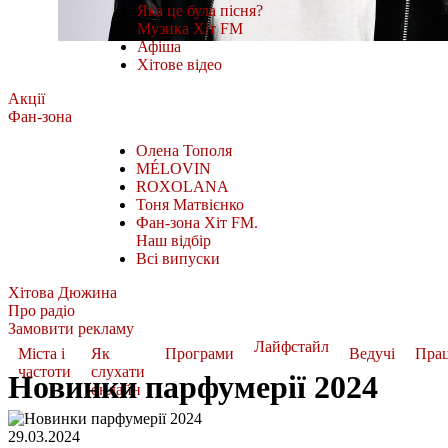
Яка це була пісня?
Музика Хіт FM
Афіша
Хітове відео
Акції
Фан-зона
Олена Тополя
MÉLOVIN
ROXOLANA
Тоня Матвієнко
Фан-зона Хіт FM.
Наш відбір
Всі випуски
Хітова Дюжина
Про радіо
Замовити рекламу
Лайфстайл
Міста і
Як
Програми
Ведучі
Пра
частоти
слухати
Новинки парфумерії 2024
онлайн
29.03.2024