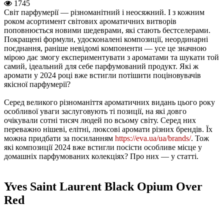
1745
Світ парфумерії — різноманітний і неосяжний. І з кожним
роком асортимент світових ароматичних витворів
поповнюється новими шедеврами, які стають бестселерами.
Покращені формули, удосконалені композиції, неординарні
поєднання, раніше невідомі компоненти — усе це значною
мірою дає змогу експериментувати з ароматами та шукати той
самий, ідеальний для себе парфумований продукт. Які ж
аромати у 2024 році вже встигли потішити поціновувачів
якісної парфумерії?
Серед великого різноманіття ароматичних видань цього року
особливої уваги заслуговують ті позиції, на які довго
очікували сотні тисяч людей по всьому світу. Серед них
переважно нішеві, елітні, люксові аромати різних брендів. Їх
можна придбати за посиланням
https://eva.ua/ua/brands/
. Тож
які композиції 2024 вже встигли посісти особливе місце у
домашніх парфумованих колекціях? Про них — у статті.
Yves Saint Laurent Black Opium Over
Red