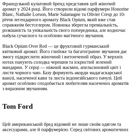
Французький культовий бренд представив цей жіночий
аромат у 2024 році. Його створили відомі парфумери Honorine
Blanc, Nathalie Lorson, Marie Salamagne та Olivier Cresp до 10-
річчя легендарного аромату Black Opium, який вже став
справжнім бестселером. Новинка зберегла преміальність,
розкішність та унікальність свого попередника, але водночас
набула сучасного та особливо магічного звучання.
Black Opium Over Red — це фруктовий гурманський
квітковий аромат. Його глибоке та багатогранне звучання дає
змогу підкреслити жіночний і витончений образ. У верхніх
нотах панують солодка черешня та іскристий зелений
мандарин. У серці — ніжний жасмин, апельсиновий цвіт і
листя чорного чаю. Базу формують акорди мадагаскарської
ванілі, насиченої кави та листа індонезійського пачулі. Цей
аромат особливо сподобається любителям насичених ароматів
з виразним звучанням.
Tom Ford
Цей американський бред відомий не лише своїм одягом та
аксесуарами, але й парфумерією. Серед світових ароматичних