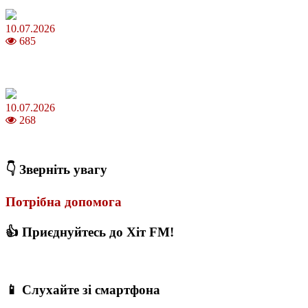
10.07.2026
685
Зірки Atlas Festival 2026 — в ранковому шоу Хеппі ранок на Хіт
FM
10.07.2026
268
З якого віку можна складати іспит на водійські права в Україні
👇 Зверніть увагу
Потрібна допомога
👍 Приєднуйтесь до Хіт FM!
📱 Слухайте зі смартфона