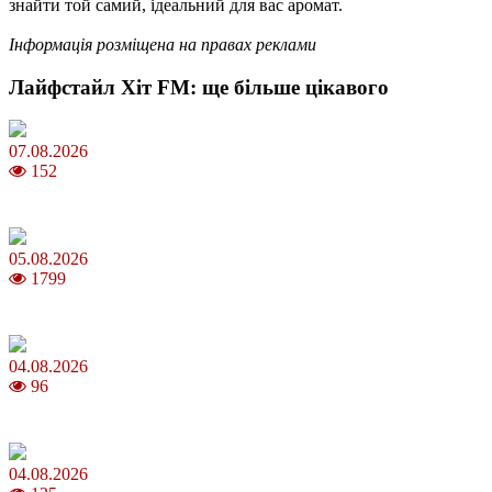
знайти той самий, ідеальний для вас аромат.
Інформація розміщена на правах реклами
Лайфстайл Хіт FM: ще більше цікавого
07.08.2026
152
Магнітні бурі в серпні 2026: коли очікувати та як уберегтися
05.08.2026
1799
Яблучний Спас 2026: коли та як святкувати, що варто зробити
04.08.2026
96
MNP: як змінити мобільного оператора без втрати номера
04.08.2026