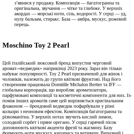
зʼявився у продажу. Композиція — багатогранна та
оригінальна, звучання — чітке та глибоке. У верхніх
акордах — морські ноти, сіль, водорості. У серці — уд,
нулу бальзам, стиракс. База — амбра, мускус, рожевий
перець.
Moschino Toy 2 Pearl
Цей італійський люксовий бренд випустив черговий
аромат-«ведмедик» наприкінці 2023 року. Зараз він тільки
набуває популярності. Toy 2 Pearl призначений для жінок і
чоловіків, належить до групи квіткові фруктові. Над його
створенням працювала Domitille Michalon Bertier та IFF —
глобальна корпорація, що виробляє ароматизатори,
парфумовані композиції та косметичні компоненти для них. Із-
поміж інших ароматів саме цей вирізняється оригінальним
флаконом — брендовий ведмедик пофарбували у різні
кольори з неоновим ефектом. Композиція багатогранна та
різноманітна. У верхніх нотах звучить кислий лимон,
солодкий сорбет і пряне орегано. У серці гарячий пісок
доповнюють квіткові акценти фрезії та жасмину. Базу
формують ноти мускусу, кипарису та ветиверу. Виразний і