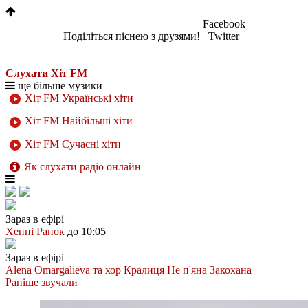
Facebook
Поділіться піснею з друзями!
Twitter
Слухати Хіт FM
ще більше музики
Хіт FM Українські хіти
Хіт FM Найбільші хіти
Хіт FM Сучасні хіти
Як слухати радіо онлайн
Зараз в ефірі
Хеппі Ранок
до 10:05
Зараз в ефірі
Alena Omargalieva та хор Кралиця
Не п'яна Закохана
Раніше звучали