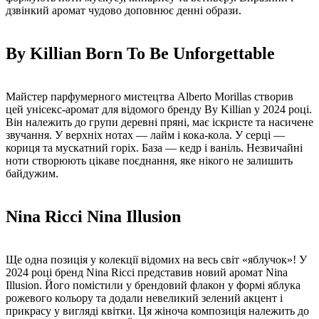
дзвінкий аромат чудово доповнює денні образи.
By Killian Born To Be Unforgettable
Майстер парфумерного мистецтва Alberto Morillas створив
цей унісекс-аромат для відомого бренду By Killian у 2024 році.
Він належить до групи деревні пряні, має іскристе та насичене
звучання. У верхніх нотах — лайм і кока-кола. У серці —
кориця та мускатний горіх. База — кедр і ваніль. Незвичайні
ноти створюють цікаве поєднання, яке нікого не залишить
байдужим.
Nina Ricci Nina Illusion
Ще одна позиція у колекції відомих на весь світ «яблучок»! У
2024 році бренд Nina Ricci представив новий аромат Nina
Illusion. Його помістили у брендовий флакон у формі яблука
рожевого кольору та додали невеликий зелений акцент і
прикрасу у вигляді квітки. Ця жіноча композиція належить до