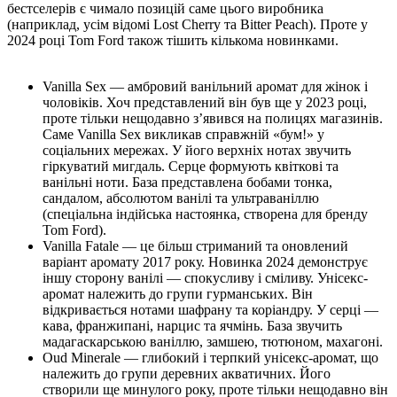
бестселерів є чимало позицій саме цього виробника
(наприклад, усім відомі Lost Cherry та Bitter Peach). Проте у
2024 році Tom Ford також тішить кількома новинками.
Vanilla Sex — амбровий ванільний аромат для жінок і
чоловіків. Хоч представлений він був ще у 2023 році,
проте тільки нещодавно зʼявився на полицях магазинів.
Саме Vanilla Sex викликав справжній «бум!» у
соціальних мережах. У його верхніх нотах звучить
гіркуватий мигдаль. Серце формують квіткові та
ванільні ноти. База представлена бобами тонка,
сандалом, абсолютом ванілі та ультраваніллю
(спеціальна індійська настоянка, створена для бренду
Tom Ford).
Vanilla Fatale — це більш стриманий та оновлений
варіант аромату 2017 року. Новинка 2024 демонструє
іншу сторону ванілі — спокусливу і сміливу. Унісекс-
аромат належить до групи гурманських. Він
відкривається нотами шафрану та коріандру. У серці —
кава, франжипані, нарцис та ячмінь. База звучить
мадагаскарською ваніллю, замшею, тютюном, махагоні.
Oud Minerale — глибокий і терпкий унісекс-аромат, що
належить до групи деревних акватичних. Його
створили ще минулого року, проте тільки нещодавно він