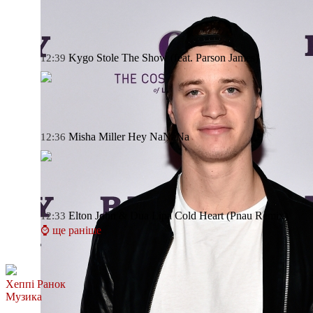
Kygo
Stole The Show (feat. Parson James)
12:39
Misha Miller
Hey NaNaNa
12:36
Elton John & Dua Lipa
Cold Heart (Pnau Remix)
12:33
⌚ ще раніше
Хеппі Ранок
Музика