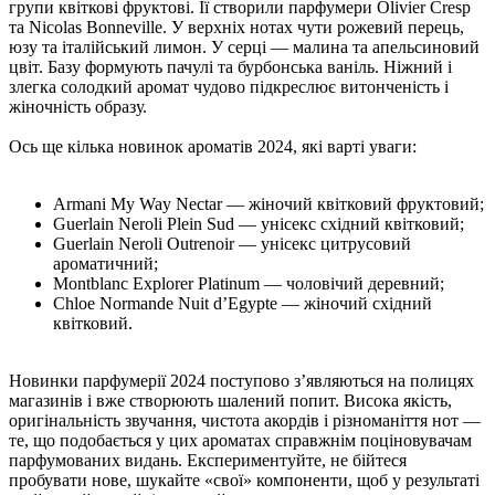
групи квіткові фруктові. Її створили парфумери Olivier Cresp
та Nicolas Bonneville. У верхніх нотах чути рожевий перець,
юзу та італійський лимон. У серці — малина та апельсиновий
цвіт. Базу формують пачулі та бурбонська ваніль. Ніжний і
злегка солодкий аромат чудово підкреслює витонченість і
жіночність образу.
Ось ще кілька новинок ароматів 2024, які варті уваги:
Armani My Way Nectar — жіночий квітковий фруктовий;
Guerlain Neroli Plein Sud — унісекс східний квітковий;
Guerlain Neroli Outrenoir — унісекс цитрусовий
ароматичний;
Montblanc Explorer Platinum — чоловічий деревний;
Chloe Normande Nuit d’Egypte — жіночий східний
квітковий.
Новинки парфумерії 2024 поступово зʼявляються на полицях
магазинів і вже створюють шалений попит. Висока якість,
оригінальність звучання, чистота акордів і різноманіття нот —
те, що подобається у цих ароматах справжнім поціновувачам
парфумованих видань. Експериментуйте, не бійтеся
пробувати нове, шукайте «свої» компоненти, щоб у результаті