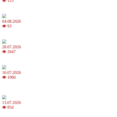
125
Анджеліна Джолі: цікаві факти про життя та кар’єру акторки
04.08.2026
93
Як обрати 4G домашній інтернет для стабільного зв’язку
28.07.2026
2647
Повня у липні 2026: що варто та не варто робити
16.07.2026
1066
Шакіра, Мадонна, BTS, Coldplay, Джастін Бібер у фіналі
чемпіонату світу з футболу FIFA 2026
13.07.2026
854
Молодик у липні 2026: що принесе та як поводитися