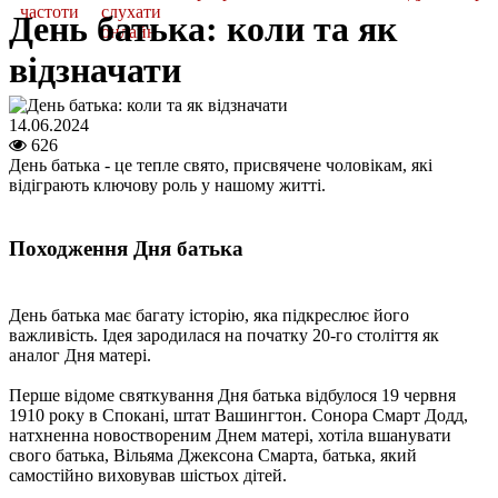
частоти
слухати
День батька: коли та як
онлайн
відзначати
14.06.2024
626
День батька - це тепле свято, присвячене чоловікам, які
відіграють ключову роль у нашому житті.
Походження Дня батька
День батька має багату історію, яка підкреслює його
важливість. Ідея зародилася на початку 20-го століття як
аналог Дня матері.
Перше відоме святкування Дня батька відбулося 19 червня
1910 року в Спокані, штат Вашингтон. Сонора Смарт Додд,
натхненна новоствореним Днем матері, хотіла вшанувати
свого батька, Вільяма Джексона Смарта, батька, який
самостійно виховував шістьох дітей.