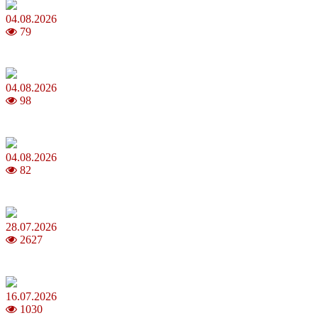
04.08.2026
79
MNP: як змінити мобільного оператора без втрати номера
04.08.2026
98
Анджеліна Джолі: цікаві факти про життя та кар’єру акторки
04.08.2026
82
Як обрати 4G домашній інтернет для стабільного зв’язку
28.07.2026
2627
Повня у липні 2026: що варто та не варто робити
16.07.2026
1030