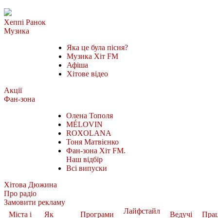
Хеппі Ранок
Музика
Яка це була пісня?
Музика Хіт FM
Афіша
Хітове відео
Акції
Фан-зона
Олена Тополя
MÉLOVIN
ROXOLANA
Тоня Матвієнко
Фан-зона Хіт FM.
Наш відбір
Всі випуски
Хітова Дюжина
Про радіо
Замовити рекламу
Лайфстайл
Міста і
Як
Програми
Ведучі
Пра