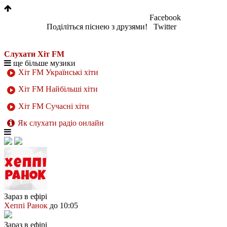
Facebook
Поділіться піснею з друзями!
Twitter
Слухати Хіт FM
ще більше музики
Хіт FM Українські хіти
Хіт FM Найбільші хіти
Хіт FM Сучасні хіти
Як слухати радіо онлайн
Зараз в ефірі
Хеппі Ранок
до 10:05
Зараз в ефірі