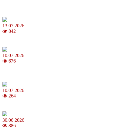
Шакіра, Мадонна, BTS, Coldplay, Джастін Бібер у фіналі
чемпіонату світу з футболу FIFA 2026
13.07.2026
842
Молодик у липні 2026: що принесе та як поводитися
10.07.2026
676
Зірки Atlas Festival 2026 — в ранковому шоу Хеппі ранок на Хіт
FM
10.07.2026
264
З якого віку можна складати іспит на водійські права в Україні
30.06.2026
886
Коли потрібно міняти термопасту і як це впливає на температуру