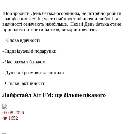
Щоб зробити День батька особливим, не потрібно робити
грандіозних жестів; часто найпростіші прояви любові та
вдячності означають найбільше. Нехай День батька стане
приводом потішити батьків, використовуючи:
- Слова вдячності
- Індивідуальні подарунки
- Час разом з батьком
- Душевні розмови та спогади
- Спільні активності
Лайфстайл Хіт FM: ще більше цікавого
05.08.2026
1652
Яблучний Спас 2026: коли та як святкувати, що варто зробити