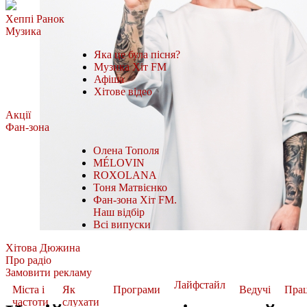
Хеппі Ранок
Музика
Яка це була пісня?
Музика Хіт FM
Афіша
Хітове відео
Акції
Фан-зона
Олена Тополя
MÉLOVIN
ROXOLANA
Тоня Матвієнко
Фан-зона Хіт FM.
Наш відбір
Всі випуски
Хітова Дюжина
Про радіо
Замовити рекламу
Лайфстайл
Міста і
Як
Програми
Ведучі
Пра
частоти
слухати