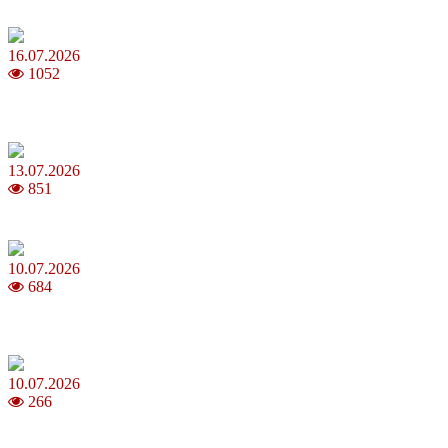
Повня у липні 2026: що варто та не варто робити
16.07.2026
1052
Шакіра, Мадонна, BTS, Coldplay, Джастін Бібер у фіналі
чемпіонату світу з футболу FIFA 2026
13.07.2026
851
Молодик у липні 2026: що принесе та як поводитися
10.07.2026
684
Зірки Atlas Festival 2026 — в ранковому шоу Хеппі ранок на Хіт
FM
10.07.2026
266
З якого віку можна складати іспит на водійські права в Україні