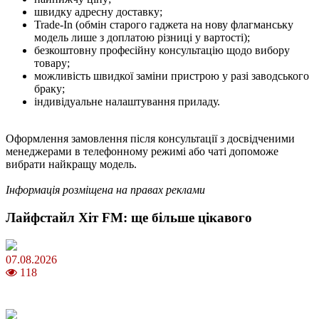
швидку адресну доставку;
Trade-In (обмін старого гаджета на нову флагманську
модель лише з доплатою різниці у вартості);
безкоштовну професійну консультацію щодо вибору
товару;
можливість швидкої заміни пристрою у разі заводського
браку;
індивідуальне налаштування приладу.
Оформлення замовлення після консультації з досвідченими
менеджерами в телефонному режимі або чаті допоможе
вибрати найкращу модель.
Інформація розміщена на правах реклами
Лайфстайл Хіт FM: ще більше цікавого
07.08.2026
118
Магнітні бурі в серпні 2026: коли очікувати та як уберегтися