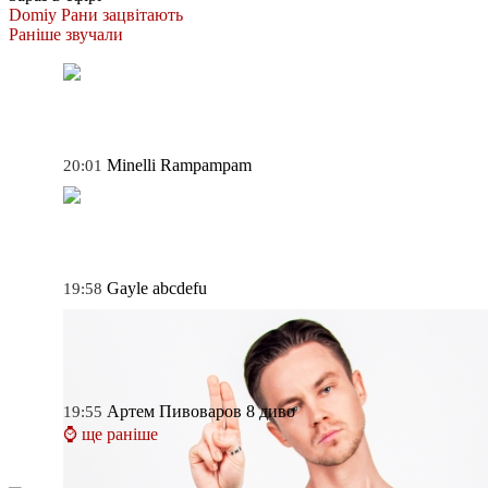
Domiy
Рани зацвітають
Раніше звучали
Minelli
Rampampam
20:01
Gayle
abcdefu
19:58
Артем Пивоваров
8 диво
19:55
⌚ ще раніше