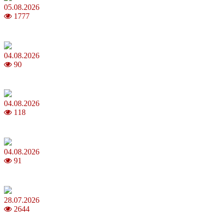
05.08.2026
1777
Яблучний Спас 2026: коли та як святкувати, що варто зробити
04.08.2026
90
MNP: як змінити мобільного оператора без втрати номера
04.08.2026
118
Анджеліна Джолі: цікаві факти про життя та кар’єру акторки
04.08.2026
91
Як обрати 4G домашній інтернет для стабільного зв’язку
28.07.2026
2644