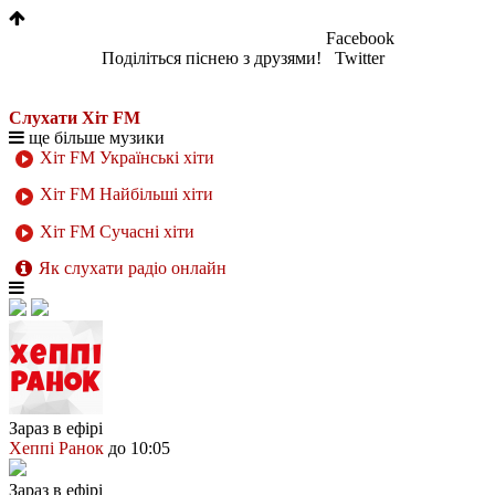
Facebook
Поділіться піснею з друзями!
Twitter
Слухати Хіт FM
ще більше музики
Хіт FM Українські хіти
Хіт FM Найбільші хіти
Хіт FM Сучасні хіти
Як слухати радіо онлайн
Зараз в ефірі
Хеппі Ранок
до 10:05
Зараз в ефірі