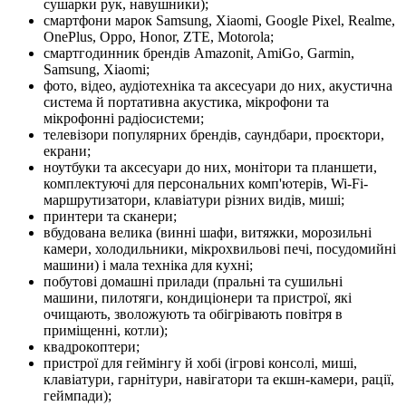
сушарки рук, навушники);
смартфони марок Samsung, Xiaomi, Google Pixel, Realme,
OnePlus, Oppo, Honor, ZTE, Motorola;
смартгодинник брендів Amazonit, AmiGo, Garmin,
Samsung, Xiaomi;
фото, відео, аудіотехніка та аксесуари до них, акустична
система й портативна акустика, мікрофони та
мікрофонні радіосистеми;
телевізори популярних брендів, саундбари, проєктори,
екрани;
ноутбуки та аксесуари до них, монітори та планшети,
комплектуючі для персональних комп'ютерів, Wi-Fi-
маршрутизатори, клавіатури різних видів, миші;
принтери та сканери;
вбудована велика (винні шафи, витяжки, морозильні
камери, холодильники, мікрохвильові печі, посудомийні
машини) і мала техніка для кухні;
побутові домашні прилади (пральні та сушильні
машини, пилотяги, кондиціонери та пристрої, які
очищають, зволожують та обігрівають повітря в
приміщенні, котли);
квадрокоптери;
пристрої для геймінгу й хобі (ігрові консолі, миші,
клавіатури, гарнітури, навігатори та екшн-камери, рації,
геймпади);