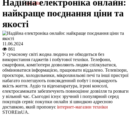
Надійна електроніка онлайн:
онлайн
найкраще поєднання ціни та
якості
11.06.2024
861
У сучасному світі жодна людина не обходиться без
використання гаджетів і побутової техніки. Телефони,
смартфони, комп'ютери дозволяють людям спілкуватися,
обмінюватися інформацією, працювати віддалено. Телевізори,
проєктори, холодильники, мікрохвильові печі та інші пристрої
набагато полегшують повсякденний побут і покращують
якість життя. Аудіо та відеоапаратура, ігрові консолі,
електросамокати забезпечують повноцінне дозвілля та розваги
у вільний час. Сьогодні існує зручний і популярний серед
покупців сервіс покупки онлайн зі швидкою адресною
доставкою, який пропонує
інтернет-магазин техніки
STOREinUA.