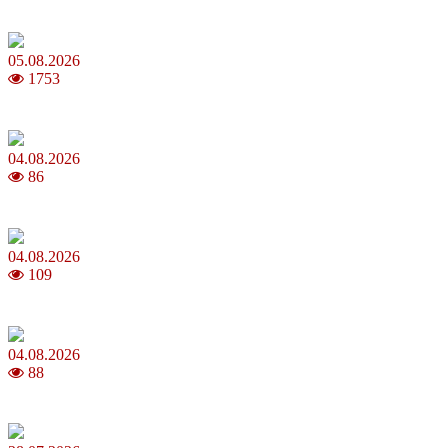
Магнітні бурі в серпні 2026: коли очікувати та як уберегтися
05.08.2026
1753
Яблучний Спас 2026: коли та як святкувати, що варто зробити
04.08.2026
86
MNP: як змінити мобільного оператора без втрати номера
04.08.2026
109
Анджеліна Джолі: цікаві факти про життя та кар’єру акторки
04.08.2026
88
Як обрати 4G домашній інтернет для стабільного зв’язку