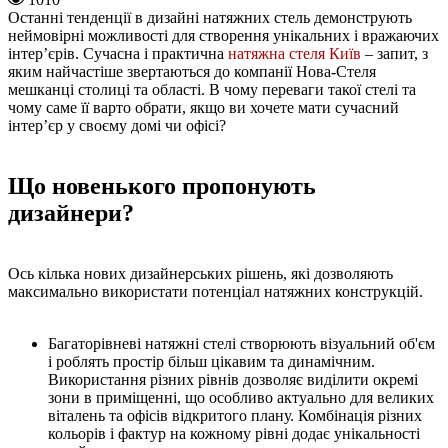
Останні тенденції в дизайні натяжних стель демонструють
неймовірні можливості для створення унікальних і вражаючих
інтер’єрів. Сучасна і практична
натяжна стеля Київ
– запит, з
яким найчастіше звертаються до компанії Нова-Стеля
мешканці столиці та області. В чому переваги такої стелі та
чому саме її варто обрати, якщо ви хочете мати сучасний
інтер’єр у своєму домі чи офісі?
Що новенького пропонують
дизайнери?
Ось кілька нових дизайнерських рішень, які дозволяють
максимально використати потенціал натяжних конструкцій.
Багаторівневі натяжні стелі створюють візуальний об'єм
і роблять простір більш цікавим та динамічним.
Використання різних рівнів дозволяє виділити окремі
зони в приміщенні, що особливо актуально для великих
віталень та офісів відкритого плану. Комбінація різних
кольорів і фактур на кожному рівні додає унікальності