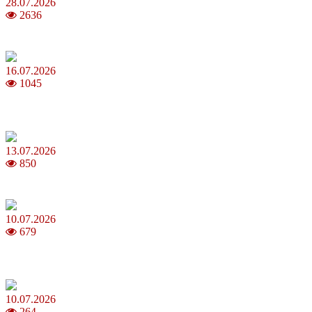
28.07.2026
2636
Повня у липні 2026: що варто та не варто робити
16.07.2026
1045
Шакіра, Мадонна, BTS, Coldplay, Джастін Бібер у фіналі
чемпіонату світу з футболу FIFA 2026
13.07.2026
850
Молодик у липні 2026: що принесе та як поводитися
10.07.2026
679
Зірки Atlas Festival 2026 — в ранковому шоу Хеппі ранок на Хіт
FM
10.07.2026
264