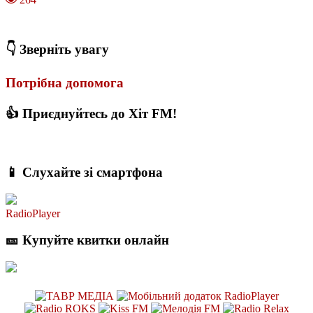
З якого віку можна складати іспит на водійські права в Україні
👇 Зверніть увагу
Потрібна допомога
👍 Приєднуйтесь до Хіт FM!
📱 Слухайте зі смартфона
RadioPlayer
🎫 Купуйте квитки онлайн