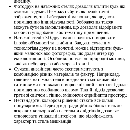
дизайну.
Фотодрук на натяжних стелях дозволяє втілити будь-які
художні задуми. Це можуть бути, як реалістичні
зображення, так і абстрактні малюнки, які додають
приміщенню індивідуальності. Зображення також
можуть бути за замовленням, що дозволяє відобразити
особисті уподобання або тематику приміщення.
Натяжні стелі з 3D-друком дозволяють створювати
ілюзію об'ємності та глибини. Завдяки сучасним
технологіям друку на полотні, можна відтворити будь-
який малюнок або фотографію, що додає інтер'єру
ексклюзивності. Особливо популярні природні мотиви,
такі як небо, дерева або морські хвилі.
Сучасні дизайнери часто експериментують з
комбінацією різних матеріалів та фактур. Наприклад,
глянцева натяжна стеля в поєднанні з матовими або
сатиновими вставками створює цікавий контраст і додає
приміщенню особливого шарму. Такий підхід дозволяє
грати зі світлом і тінню, змінюючи сприйняття простору.
Нестандартні кольорові рішення стають все більш
популярними. Перехід від традиційних білих стель до
яскравих кольорів або пастельних відтінків дозволяє
створювати унікальні інтер'єри, що відображають
характер та стиль мешканців.