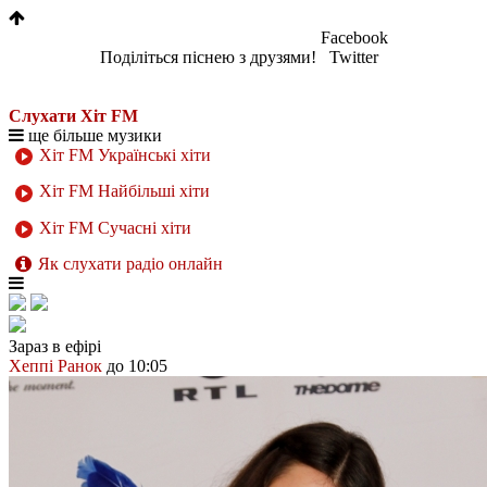
Facebook
Поділіться піснею з друзями!
Twitter
Слухати Хіт FM
ще більше музики
Хіт FM Українські хіти
Хіт FM Найбільші хіти
Хіт FM Сучасні хіти
Як слухати радіо онлайн
Зараз в ефірі
Хеппі Ранок
до 10:05