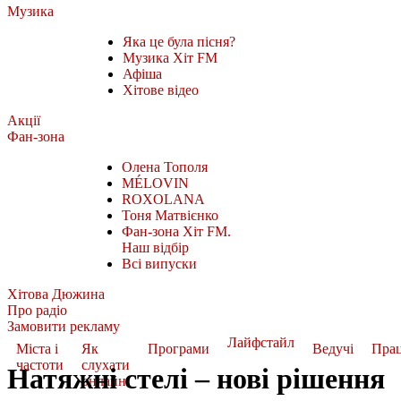
Музика
Яка це була пісня?
Музика Хіт FM
Афіша
Хітове відео
Акції
Фан-зона
Олена Тополя
MÉLOVIN
ROXOLANA
Тоня Матвієнко
Фан-зона Хіт FM.
Наш відбір
Всі випуски
Хітова Дюжина
Про радіо
Замовити рекламу
Лайфстайл
Міста і
Як
Програми
Ведучі
Пра
частоти
слухати
Натяжні стелі – нові рішення
онлайн