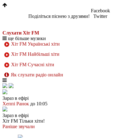
Facebook
Поділіться піснею з друзями!
Twitter
Слухати Хіт FM
ще більше музики
Хіт FM Українські хіти
Хіт FM Найбільші хіти
Хіт FM Сучасні хіти
Як слухати радіо онлайн
Зараз в ефірі
Хеппі Ранок
до 10:05
Зараз в ефірі
Хіт FM
Тільки хіти!
Раніше звучали