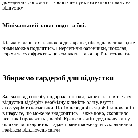
домедичної допомоги – зробіть це пунктом вашого плану на
відпустку.
Мінімальний запас води та їжі.
Кілька маленьких пляшок води - краще, ніж одна велика, адже
ними можна поділитись. Енергетичні батончики, шоколад,
горіхи та сухофрукти – це компактна та калорійна готова їжа.
Збираємо гардероб для відпустки
Залежно від способу подорожі, погоди, ваших планів та часу
відпустки відберіть необхідну кількість одягу, взуття,
аксесуарів та косметики. Потім передивіться двічі та поверніть
в шафу те, що може не знадобитись – адже воно, скоріше зо
все, так і пролежить у валізі. Краще візьміть додаткову зміну
білизни та шкарпеток – адже прання може бути ускладненим
графіком відключень світла.