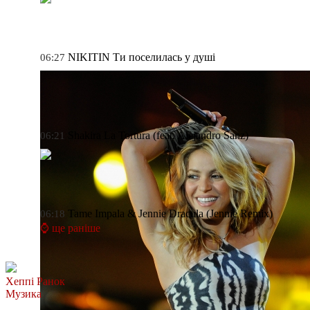
NIKITIN
Ти поселилась у душі
06:27
Shakira
La Tortura (feat. Alejandro Sanz)
06:21
Tame Impala & Jennie
Dracula (Jennie Remix)
06:18
⌚ ще раніше
Хеппі Ранок
Музика