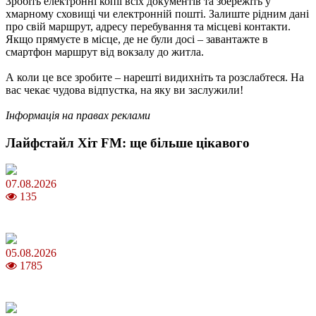
Зробіть електронні копії всіх документів та збережіть у
хмарному сховищі чи електронній пошті. Залиште рідним дані
про свій маршрут, адресу перебування та місцеві контакти.
Якщо прямуєте в місце, де не були досі – завантажте в
смартфон маршрут від вокзалу до житла.
А коли це все зробите – нарешті видихніть та розслабтеся. На
вас чекає чудова відпустка, на яку ви заслужили!
Інформація на правах реклами
Лайфстайл Хіт FM: ще більше цікавого
07.08.2026
135
Магнітні бурі в серпні 2026: коли очікувати та як уберегтися
05.08.2026
1785
Яблучний Спас 2026: коли та як святкувати, що варто зробити