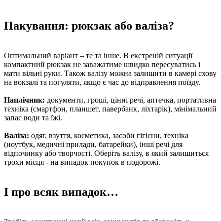
Пакування: рюкзак або валіза?
Оптимальний варіант – те та інше. В екстреній ситуації
компактний рюкзак не заважатиме швидко пересуватись і
мати вільні руки. Також валізу можна залишити в камері схову
на вокзалі та погуляти, якщо є час до відправлення поїзду.
Наплічник:
документи, гроші, цінні речі, аптечка, портативна
техніка (смартфон, планшет, павербанк, ліхтарік), мінімальний
запас води та їжі.
Валіза:
одяг, взуття, косметика, засоби гігієни, техніка
(ноутбук, медичні прилади, батарейки), інші речі для
відпочинку або творчості. Оберіть валізу, в який залишиться
трохи місця - на випадок покупок в подорожі.
І про всяк випадок…