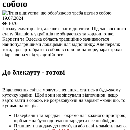
собою
19.07.2024
1076
Позаду екватор літа, але ще є час відпочити. Під час воєнного
стану більшість українців не збирається за кордон, отже,
Карпати та Одеська область традиційно залишаються
найпопулярнішими локаціями для відпочинку. Але перелік
того, що варто брати з собою в гори чи на море, зараз трохи
відрізняється від традиційного.
До блекауту - готові
Відключення світла можуть зненацька статись в будь-якому
куточку країни. Щоб вони не зіпсували відпочинок, дещо
варто взяти з собою, не розраховуючи на варіант «коли що, то
купимо на місці».
Павербанки та зарядки – окремо для кожного пристрою,
щоб можна було одночасно зарядити все необхідне.
Планшет на додачу до ноутбука або навіть замість нього.