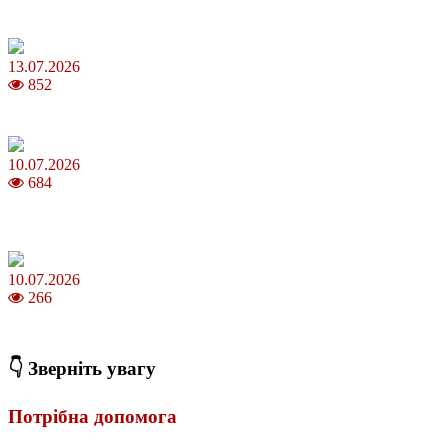
чемпіонату світу з футболу FIFA 2026
13.07.2026
852
Молодик у липні 2026: що принесе та як поводитися
10.07.2026
684
Зірки Atlas Festival 2026 — в ранковому шоу Хеппі ранок на Хіт
FM
10.07.2026
266
З якого віку можна складати іспит на водійські права в Україні
👇 Зверніть увагу
Потрібна допомога