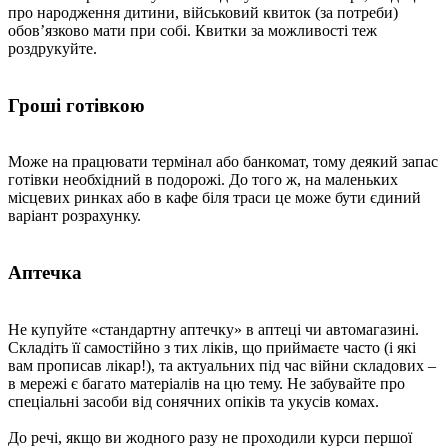
про народження дитини, військовий квиток (за потреби)
обов’язково мати при собі. Квитки за можливості теж
роздрукуйте.
Гроші готівкою
Може на працювати термінал або банкомат, тому деякий запас
готівки необхідний в подорожі. До того ж, на маленьких
місцевих ринках або в кафе біля траси це може бути єдиний
варіант розрахунку.
Аптечка
Не купуйте «стандартну аптечку» в аптеці чи автомагазині.
Складіть її самостійно з тих ліків, що приймаєте часто (і які
вам прописав лікар!), та актуальних під час війни складових –
в мережі є багато матеріалів на цю тему. Не забувайте про
спеціальні засоби від сонячних опіків та укусів комах.
До речі, якщо ви жодного разу не проходили курси першої