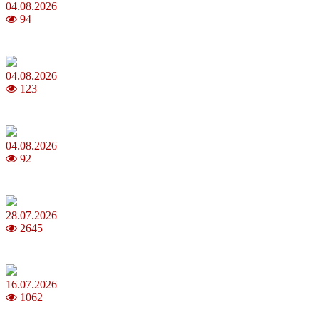
04.08.2026
94
MNP: як змінити мобільного оператора без втрати номера
04.08.2026
123
Анджеліна Джолі: цікаві факти про життя та кар’єру акторки
04.08.2026
92
Як обрати 4G домашній інтернет для стабільного зв’язку
28.07.2026
2645
Повня у липні 2026: що варто та не варто робити
16.07.2026
1062
Шакіра, Мадонна, BTS, Coldplay, Джастін Бібер у фіналі