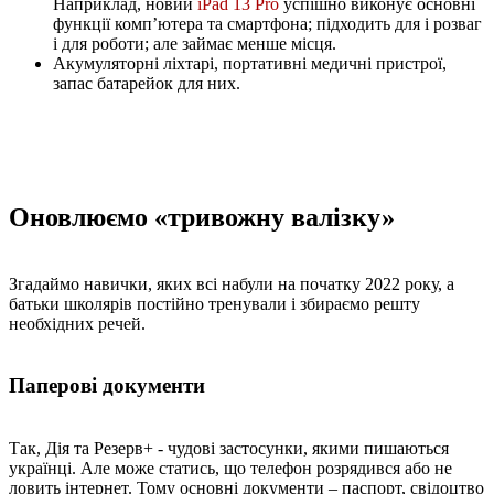
Наприклад, новий
iPad 13 Pro
успішно виконує основні
функції комп’ютера та смартфона; підходить для і розваг
і для роботи; але займає менше місця.
Акумуляторні ліхтарі, портативні медичні пристрої,
запас батарейок для них.
Оновлюємо «тривожну валізку»
Згадаймо навички, яких всі набули на початку 2022 року, а
батьки школярів постійно тренували і збираємо решту
необхідних речей.
Паперові документи
Так, Дія та Резерв+ - чудові застосунки, якими пишаються
українці. Але може статись, що телефон розрядився або не
ловить інтернет. Тому основні документи – паспорт, свідоцтво