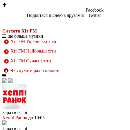
Facebook
Поділіться піснею з друзями!
Twitter
Слухати Хіт FM
ще більше музики
Хіт FM Українські хіти
Хіт FM Найбільші хіти
Хіт FM Сучасні хіти
Як слухати радіо онлайн
Зараз в ефірі
Хеппі Ранок
до 10:05
Зараз в ефірі