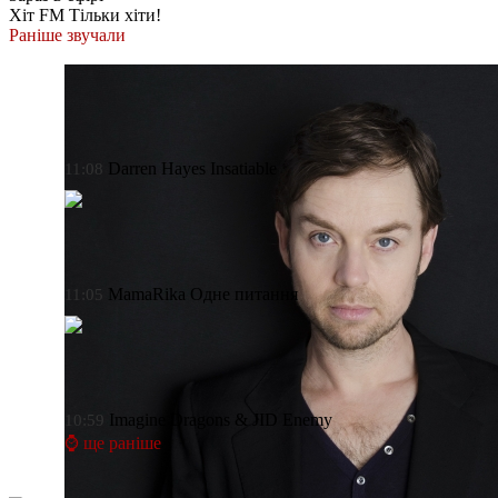
Хіт FM
Тільки хіти!
Раніше звучали
Darren Hayes
Insatiable
11:08
MamaRika
Одне питання
11:05
Imagine Dragons & JID
Enemy
10:59
⌚ ще раніше