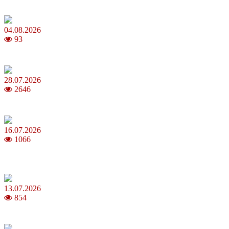
Анджеліна Джолі: цікаві факти про життя та кар’єру акторки
04.08.2026
93
Як обрати 4G домашній інтернет для стабільного зв’язку
28.07.2026
2646
Повня у липні 2026: що варто та не варто робити
16.07.2026
1066
Шакіра, Мадонна, BTS, Coldplay, Джастін Бібер у фіналі
чемпіонату світу з футболу FIFA 2026
13.07.2026
854
Молодик у липні 2026: що принесе та як поводитися