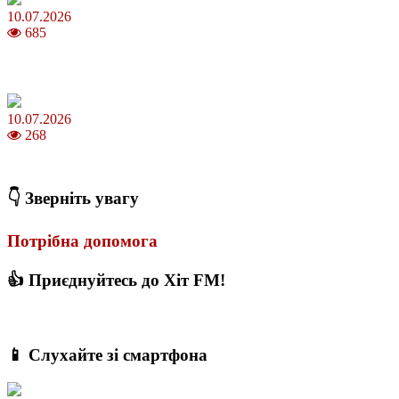
10.07.2026
685
Зірки Atlas Festival 2026 — в ранковому шоу Хеппі ранок на Хіт
FM
10.07.2026
268
З якого віку можна складати іспит на водійські права в Україні
👇 Зверніть увагу
Потрібна допомога
👍 Приєднуйтесь до Хіт FM!
📱 Слухайте зі смартфона