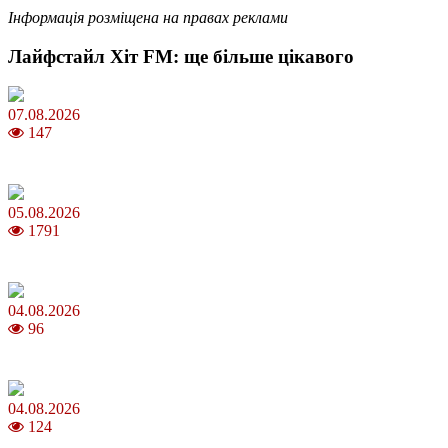
Інформація розміщена на правах реклами
Лайфстайл Хіт FM: ще більше цікавого
07.08.2026
147
Магнітні бурі в серпні 2026: коли очікувати та як уберегтися
05.08.2026
1791
Яблучний Спас 2026: коли та як святкувати, що варто зробити
04.08.2026
96
MNP: як змінити мобільного оператора без втрати номера
04.08.2026
124