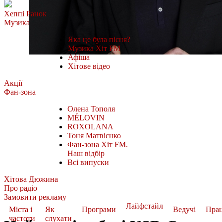
Хеппі Ранок
Музика
Яка це була пісня?
Музика Хіт FM
Афіша
Хітове відео
Акції
Фан-зона
Олена Тополя
MÉLOVIN
ROXOLANA
Тоня Матвієнко
Фан-зона Хіт FM.
Наш відбір
Всі випуски
Хітова Дюжина
Про радіо
Замовити рекламу
Лайфстайл
Міста і
Як
Програми
Ведучі
Пра
частоти
слухати