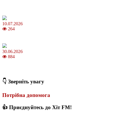
Зірки Atlas Festival 2026 — в ранковому шоу Хеппі ранок на Хіт
FM
10.07.2026
264
З якого віку можна складати іспит на водійські права в Україні
30.06.2026
884
Коли потрібно міняти термопасту і як це впливає на температуру
ПК
👇 Зверніть увагу
Потрібна допомога
👍 Приєднуйтесь до Хіт FM!