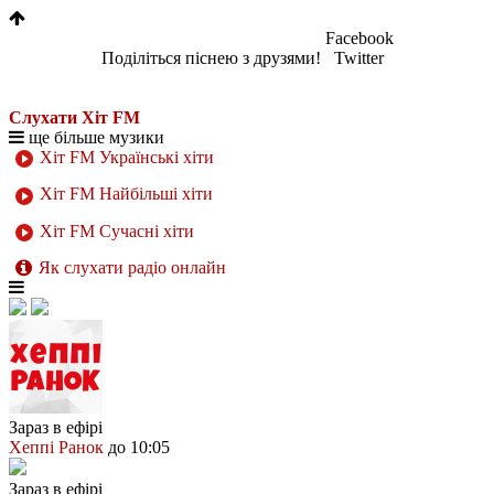
Facebook
Поділіться піснею з друзями!
Twitter
Слухати Хіт FM
ще більше музики
Хіт FM Українські хіти
Хіт FM Найбільші хіти
Хіт FM Сучасні хіти
Як слухати радіо онлайн
Зараз в ефірі
Хеппі Ранок
до 10:05
Зараз в ефірі