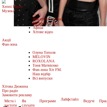
Хеппі Ранок
Музика
Яка це була пісня?
Музика Хіт FM
Афіша
Хітове відео
Акції
Фан-зона
Олена Тополя
MÉLOVIN
ROXOLANA
Тоня Матвієнко
Фан-зона Хіт FM.
Наш відбір
Всі випуски
Хітова Дюжина
Про радіо
Замовити рекламу
Лайфстайл
Міста і
Як
Програми
Ведучі
Пра
частоти
слухати