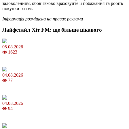
задоволенням, обов’язково враховуйте її побажання та робіть
покупки разом.
Інформація розміщена на правах реклами
Лайфстайл Хіт FM: ще більше цікавого
05.08.2026
1623
Яблучний Спас 2026: коли та як святкувати, що варто зробити
04.08.2026
77
MNP: як змінити мобільного оператора без втрати номера
04.08.2026
94
Анджеліна Джолі: цікаві факти про життя та кар’єру акторки