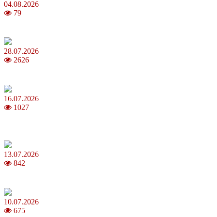
04.08.2026
79
Як обрати 4G домашній інтернет для стабільного зв’язку
28.07.2026
2626
Повня у липні 2026: що варто та не варто робити
16.07.2026
1027
Шакіра, Мадонна, BTS, Coldplay, Джастін Бібер у фіналі
чемпіонату світу з футболу FIFA 2026
13.07.2026
842
Молодик у липні 2026: що принесе та як поводитися
10.07.2026
675