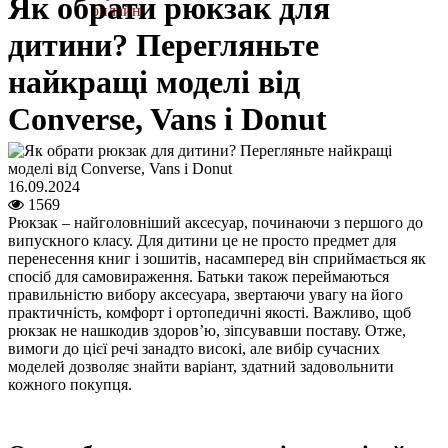
Як обрати рюкзак для
онлайн
дитини? Перегляньте
найкращі моделі від
Converse, Vans і Donut
16.09.2024
1569
Рюкзак – найголовніший аксесуар, починаючи з першого до
випускного класу. Для дитини це не просто предмет для
перенесення книг і зошитів, насамперед він сприймається як
спосіб для самовираження. Батьки також переймаються
правильністю вибору аксесуара, звертаючи увагу на його
практичність, комфорт і ортопедичні якості. Важливо, щоб
рюкзак не нашкодив здоров’ю, зіпсувавши поставу. Отже,
вимоги до цієї речі занадто високі, але вибір сучасних
моделей дозволяє знайти варіант, здатний задовольнити
кожного покупця.