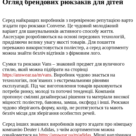
Огляд брендових рюкзаків для дітей
Серед найкращих виробників з перевіреною репутацією варто
згадати про рюкзаки Converse. Це чудовий молодіжний
варіант для шанувальників активного способу життя.
Аксесуари розробляються на основі передових технологій,
приділяючи велику увагу якості товарів. Для пошиття
переважно використовується поліестер, а серед асортименту
можна знайти безліч відтінків з фірмовим лого.
Сумки та рюкзаки Vans – знаковий предмет для вуличного
стилю, який можна підібрати на сторінці
https://answear.ua/m/vans
. Виробник чудово знається на
технологіях, пов’язаних з екстремальними рівнями
експлуатації. Під час виготовлення товарів враховуються
потреби ринку, молоді та поточні тенденції. Компанія
пропонує сміливі дизайнерські рішення та матеріали високої
міцності: поліестер, бавовна, замша, оксфорд і інші. Рюкзаки
чудово зберігають форму, колір, не розтягуються та мають
безліч місця для зберігання особистих речей.
Серед інших знакових виробників варто згадати про німецьку
компанію Deuter і Adidas, з чиїм асортиментом можна
ознайомитися на
https://answear.ua/m/adidas
. Міцні наплічники