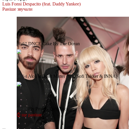
Luis Fonsi
Despacito (feat. Daddy Yankee)
Раніше звучали
DNCE
Cake By The Ocean
00:57
Alok
It Don't Matter (feat. Sofi Tukker & INNA)
00:54
Fly Project
Toca Toca
00:49
⌚ ще раніше