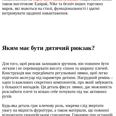
також виготовляє Eastpak, Nike та безліч інших торгових
марок, які знаються на стилі, функціональності і здатні
витримувати щоденні навантаження.
Яким має бути дитячий рюкзак?
Для того, щоб рюкзак залишався зручним, він повинен бути
легким і не перевищувати висоту спини та ширину плечей.
Конструкція має передбачати регульовані лямки, щоб легко
підігнати аксесуар під параметри дитини. Нагрудний ремінь –
один із важливих секретних компонентів, про який забувають
у більшості випадків. Ця деталь фіксує лямки, дає можливість
розслабити плечі та вільно себе почувати під час активних
рухів.
Будь-яка деталь грає ключову роль, зокрема слід звертати
увагу на міцність фурнітури, а також матеріали, що повинні
відповідати європейським стандартам. Говорячи про останній