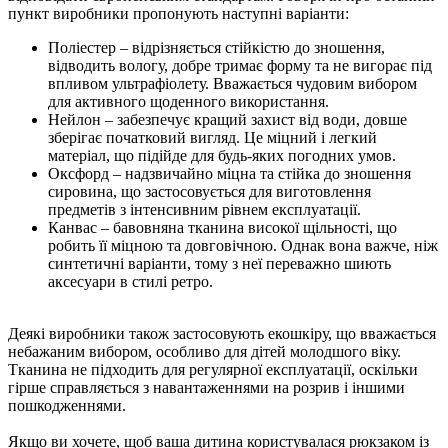
пункт виробники пропонують наступні варіанти:
Поліестер – відрізняється стійкістю до зношення,
відводить вологу, добре тримає форму та не вигорає під
впливом ультрафіолету. Вважається чудовим вибором
для активного щоденного використання.
Нейлон – забезпечує кращий захист від води, довше
зберігає початковий вигляд. Це міцний і легкий
матеріал, що підійде для будь-яких погодних умов.
Оксфорд – надзвичайно міцна та стійка до зношення
сировина, що застосовується для виготовлення
предметів з інтенсивним рівнем експлуатації.
Канвас – бавовняна тканина високої щільності, що
робить її міцною та довговічною. Однак вона важче, ніж
синтетичні варіанти, тому з неї переважно шиють
аксесуари в стилі ретро.
Деякі виробники також застосовують екошкіру, що вважається
небажаним вибором, особливо для дітей молодшого віку.
Тканина не підходить для регулярної експлуатації, оскільки
гірше справляється з навантаженнями на розрив і іншими
пошкодженнями.
Якщо ви хочете, щоб ваша дитина користувалася рюкзаком із