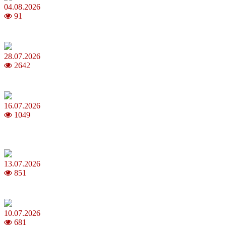
04.08.2026
91
Як обрати 4G домашній інтернет для стабільного зв’язку
28.07.2026
2642
Повня у липні 2026: що варто та не варто робити
16.07.2026
1049
Шакіра, Мадонна, BTS, Coldplay, Джастін Бібер у фіналі
чемпіонату світу з футболу FIFA 2026
13.07.2026
851
Молодик у липні 2026: що принесе та як поводитися
10.07.2026
681