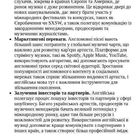
слухачів, зокрема в країнах Європи та Америки, де
ринок музики є дуже розвиненим. Це відкриває двері до
нових шанувальників, дає змогу брати участь у
міжнародних фестивалях та конкурсах, таких як
Євробачення чи SXSW, а також полегшує комунікацію із
закордонними менеджерами, продюсерами та
музичними журналістами.
Маркетингові переваги.
Англомовні пісні мають
більший шанс потрапити у глобальні музичні чарти, що
важливо для розвитку кар'єри артиста. Платформи для
стрімінгу музики, такі як Spotify, Apple Music, YouTube,
використовують алгоритми, які допомагають просувати
англомовні треки серед світової аудиторії. Зростання
популярності англомовного контенту в соціальних
мережах також сприяє збільшенню видимості артиста, і
англійська мова тут є важливим інструментом для
збільшення охоплення.
Залучення інвесторів та партнерів.
Англійська
полегшує процес пошуку інвесторів та партнерів у сфері
шоубізнесу. Багато українських артистів, продюсерів та
музичних менеджерів бачать великий потенціал у
міжнародному ринку, адже там більше ресурсів і
можливостей для розвитку. Використання англійської в
музиці допомагає краще комунікувати з партнерами з
інших країн, а також створює більш професійний імідж