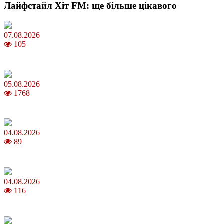
Лайфстайл Хіт FM: ще більше цікавого
07.08.2026
105
Магнітні бурі в серпні 2026: коли очікувати та як уберегтися
05.08.2026
1768
Яблучний Спас 2026: коли та як святкувати, що варто зробити
04.08.2026
89
MNP: як змінити мобільного оператора без втрати номера
04.08.2026
116
Анджеліна Джолі: цікаві факти про життя та кар’єру акторки