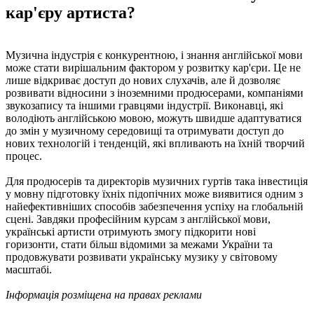
кар'єру артиста?
Музична індустрія є конкурентною, і знання англійської мови
може стати вирішальним фактором у розвитку кар'єри. Це не
лише відкриває доступ до нових слухачів, але й дозволяє
розвивати відносини з іноземними продюсерами, компаніями
звукозапису та іншими гравцями індустрії. Виконавці, які
володіють англійською мовою, можуть швидше адаптуватися
до змін у музичному середовищі та отримувати доступ до
нових технологій і тенденцій, які впливають на їхній творчий
процес.
Для продюсерів та директорів музичних гуртів така інвестиція
у мовну підготовку їхніх підопічних може виявитися одним з
найефективніших способів забезпечення успіху на глобальній
сцені. Завдяки професійним курсам з англійської мови,
українські артисти отримують змогу підкорити нові
горизонти, стати більш відомими за межами України та
продовжувати розвивати українську музику у світовому
масштабі.
Інформація розміщена на правах реклами