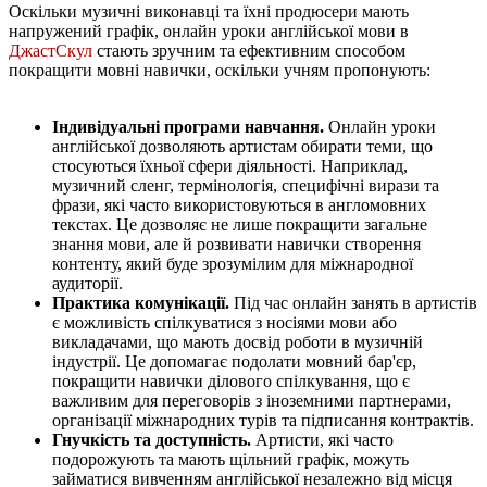
Оскільки музичні виконавці та їхні продюсери мають
напружений графік, онлайн уроки англійської мови в
ДжастСкул
стають зручним та ефективним способом
покращити мовні навички, оскільки учням пропонують:
Індивідуальні програми навчання.
Онлайн уроки
англійської дозволяють артистам обирати теми, що
стосуються їхньої сфери діяльності. Наприклад,
музичний сленг, термінологія, специфічні вирази та
фрази, які часто використовуються в англомовних
текстах. Це дозволяє не лише покращити загальне
знання мови, але й розвивати навички створення
контенту, який буде зрозумілим для міжнародної
аудиторії.
Практика комунікації.
Під час онлайн занять в артистів
є можливість спілкуватися з носіями мови або
викладачами, що мають досвід роботи в музичній
індустрії. Це допомагає подолати мовний бар'єр,
покращити навички ділового спілкування, що є
важливим для переговорів з іноземними партнерами,
організації міжнародних турів та підписання контрактів.
Гнучкість та доступність.
Артисти, які часто
подорожують та мають щільний графік, можуть
займатися вивченням англійської незалежно від місця