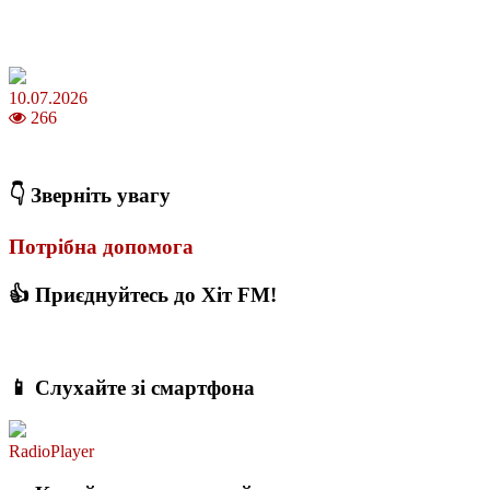
Зірки Atlas Festival 2026 — в ранковому шоу Хеппі ранок на Хіт
FM
10.07.2026
266
З якого віку можна складати іспит на водійські права в Україні
👇 Зверніть увагу
Потрібна допомога
👍 Приєднуйтесь до Хіт FM!
📱 Слухайте зі смартфона
RadioPlayer