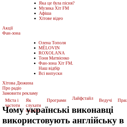
Яка це була пісня?
Музика Хіт FM
Афіша
Хітове відео
Акції
Фан-зона
Олена Тополя
MÉLOVIN
ROXOLANA
Тоня Матвієнко
Фан-зона Хіт FM.
Наш відбір
Всі випуски
Хітова Дюжина
Про радіо
Замовити рекламу
Лайфстайл
Міста і
Як
Програми
Ведучі
Пра
частоти
слухати
Чому українські виконавці
онлайн
використовують англійську в