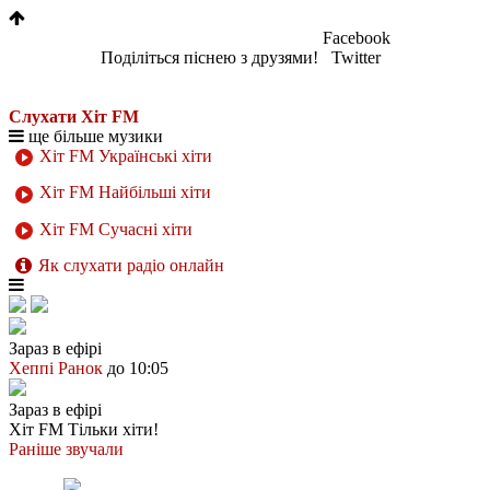
Facebook
Поділіться піснею з друзями!
Twitter
Слухати Хіт FM
ще більше музики
Хіт FM Українські хіти
Хіт FM Найбільші хіти
Хіт FM Сучасні хіти
Як слухати радіо онлайн
Зараз в ефірі
Хеппі Ранок
до 10:05
Зараз в ефірі
Хіт FM
Тільки хіти!
Раніше звучали