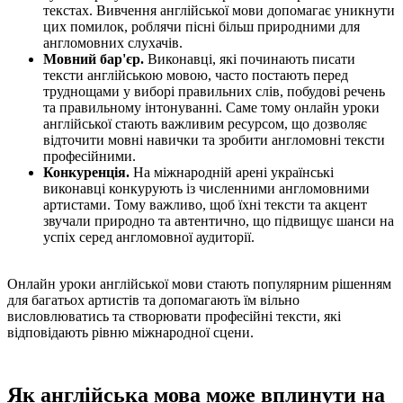
текстах. Вивчення англійської мови допомагає уникнути
цих помилок, роблячи пісні більш природними для
англомовних слухачів.
Мовний бар'єр.
Виконавці, які починають писати
тексти англійською мовою, часто постають перед
труднощами у виборі правильних слів, побудові речень
та правильному інтонуванні. Саме тому онлайн уроки
англійської стають важливим ресурсом, що дозволяє
відточити мовні навички та зробити англомовні тексти
професійними.
Конкуренція.
На міжнародній арені українські
виконавці конкурують із численними англомовними
артистами. Тому важливо, щоб їхні тексти та акцент
звучали природно та автентично, що підвищує шанси на
успіх серед англомовної аудиторії.
Онлайн уроки англійської мови стають популярним рішенням
для багатьох артистів та допомагають їм вільно
висловлюватись та створювати професійні тексти, які
відповідають рівню міжнародної сцени.
Як англійська мова може вплинути на