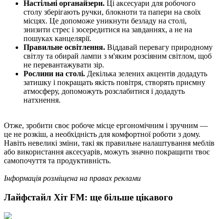
Настільні органайзери.
Ці аксесуари для робочого
столу зберігають ручки, блокноти та папери на своїх
місцях. Це допоможе уникнути безладу на столі,
знизити стрес і зосередитися на завданнях, а не на
пошуках канцелярії.
Правильне освітлення.
Віддавай перевагу природному
світлу та обирай лампи з м'яким розсіяним світлом, щоб
не перевантажувати зір.
Рослини на столі.
Декілька зелених акцентів додадуть
затишку і покращать якість повітря, створять приємну
атмосферу, допоможуть розслабитися і додадуть
натхнення.
Отже, зробити своє робоче місце ергономічним і зручним —
це не розкіш, а необхідність для комфортної роботи з дому.
Навіть невеликі зміни, такі як правильне налаштування меблів
або використання аксесуарів, можуть значно покращити твоє
самопочуття та продуктивність.
Інформація розміщена на правах реклами
Лайфстайл Хіт FM: ще більше цікавого