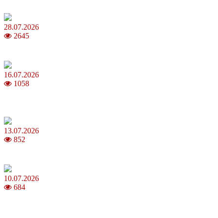
Як обрати 4G домашній інтернет для стабільного зв’язку
28.07.2026
2645
Повня у липні 2026: що варто та не варто робити
16.07.2026
1058
Шакіра, Мадонна, BTS, Coldplay, Джастін Бібер у фіналі
чемпіонату світу з футболу FIFA 2026
13.07.2026
852
Молодик у липні 2026: що принесе та як поводитися
10.07.2026
684
Зірки Atlas Festival 2026 — в ранковому шоу Хеппі ранок на Хіт
FM