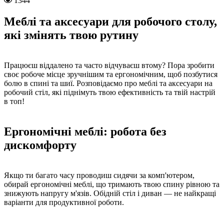
1344
Меблі та аксесуари для робочого столу,
які змінять твою рутину
Працюєш віддалено та часто відчуваєш втому? Пора зробити
своє робоче місце зручнішим та ергономічним, щоб позбутися
болю в спині та шиї. Розповідаємо про меблі та аксесуари на
робочий стіл, які піднімуть твою ефективність та твій настрій
в топ!
Ергономічні меблі: робота без
дискомфорту
Якщо ти багато часу проводиш сидячи за комп'ютером,
обирай ергономічні меблі, що тримають твою спину рівною та
знижують напругу м'язів. Обідній стіл і диван — не найкращі
варіанти для продуктивної роботи.