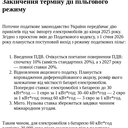
Закінчення терміну дії пільгового
режиму
Поточне податкове законодавство України передбачає дію
привілеїв під час імпорту електромобілів до кінця 2025 року.
Згідно з проєктом змін до Податкового кодексу, з 1 січня 2026
року планується поступовий вихід з режиму податкових пільг:
Введення ПДВ. Очікується поетапне повернення ПДВ:
спочатку 10% (замість стандартних 20%), а з 2027 року
— повної ставки 20%.
Відновлення акцизного податку. Планується
впровадження диференційованого акцизу, розмір якого
залежатиме від місткості батареї електромобіля.
Попередні ставки: електромобілі з батареєю до 30
кВт*год — 1 євро за 1 кВт*год; 30–60 кВт*год — 2 євро
за 1 кВт*год; понад 60 кВт*год — 3 євро за 1 кВт*год.
Мито. Нульова ставка збережеться завдяки чинним
міжнародним угодам.
Таким чином, для електромобіля з батареєю 60 кВт*год