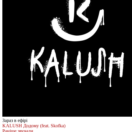
Зараз в ефірі
KALUSH
Додому (feat. Skofka)
Раніше звучали