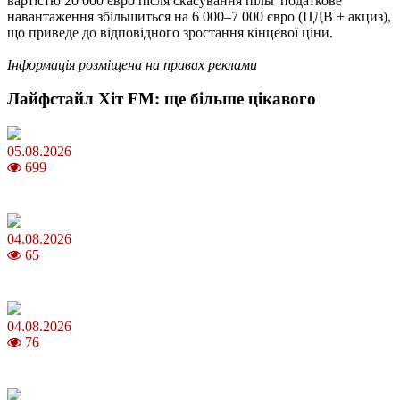
вартістю 20 000 євро після скасування пільг податкове
навантаження збільшиться на 6 000–7 000 євро (ПДВ + акциз),
що приведе до відповідного зростання кінцевої ціни.
Інформація розміщена на правах реклами
Лайфстайл Хіт FM: ще більше цікавого
05.08.2026
699
Яблучний Спас 2026: коли та як святкувати, що варто зробити
04.08.2026
65
MNP: як змінити мобільного оператора без втрати номера
04.08.2026
76
Анджеліна Джолі: цікаві факти про життя та кар’єру акторки