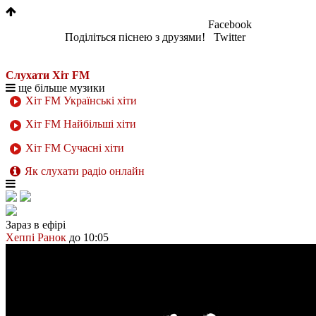
Facebook
Поділіться піснею з друзями!
Twitter
Слухати Хіт FM
ще більше музики
Хіт FM Українські хіти
Хіт FM Найбільші хіти
Хіт FM Сучасні хіти
Як слухати радіо онлайн
Зараз в ефірі
Хеппі Ранок
до 10:05