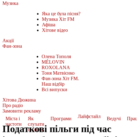
Музика
Яка це була пісня?
Музика Хіт FM
Афіша
Хітове відео
Акції
Фан-зона
Олена Тополя
MÉLOVIN
ROXOLANA
Тоня Матвієнко
Фан-зона Хіт FM.
Наш відбір
Всі випуски
Хітова Дюжина
Про радіо
Замовити рекламу
Лайфстайл
Міста і
Як
Програми
Ведучі
Пра
частоти
слухати
Податкові пільги під час
онлайн