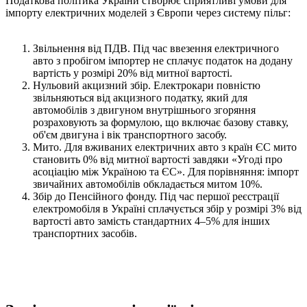
Податкова політика України створює сприятливі умови для
імпорту електричних моделей з Європи через систему пільг:
Звільнення від ПДВ. Під час ввезення електричного
авто з пробігом імпортер не сплачує податок на додану
вартість у розмірі 20% від митної вартості.
Нульовий акцизний збір. Електрокари повністю
звільняються від акцизного податку, який для
автомобілів з двигуном внутрішнього згоряння
розраховують за формулою, що включає базову ставку,
об'єм двигуна і вік транспортного засобу.
Мито. Для вживаних електричних авто з країн ЄС мито
становить 0% від митної вартості завдяки «Угоді про
асоціацію між Україною та ЄС». Для порівняння: імпорт
звичайних автомобілів обкладається митом 10%.
Збір до Пенсійного фонду. Під час першої реєстрації
електромобіля в Україні сплачується збір у розмірі 3% від
вартості авто замість стандартних 4–5% для інших
транспортних засобів.