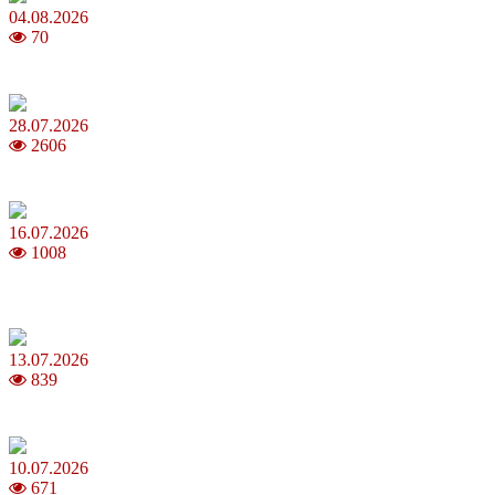
04.08.2026
70
Як обрати 4G домашній інтернет для стабільного зв’язку
28.07.2026
2606
Повня у липні 2026: що варто та не варто робити
16.07.2026
1008
Шакіра, Мадонна, BTS, Coldplay, Джастін Бібер у фіналі
чемпіонату світу з футболу FIFA 2026
13.07.2026
839
Молодик у липні 2026: що принесе та як поводитися
10.07.2026
671