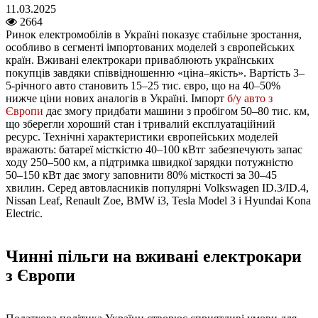
11.03.2025
2664
Ринок електромобілів в Україні показує стабільне зростання,
особливо в сегменті імпортованих моделей з європейських
країн. Вживані електрокари приваблюють українських
покупців завдяки співвідношенню «ціна–якість». Вартість 3–
5-річного авто становить 15–25 тис. євро, що на 40–50%
нижче ціни нових аналогів в Україні. Імпорт
б/у авто з
Європи
дає змогу придбати машини з пробігом 50–80 тис. км,
що зберегли хороший стан і тривалий експлуатаційний
ресурс. Технічні характеристики європейських моделей
вражають: батареї місткістю 40–100 кВтг забезпечують запас
ходу 250–500 км, а підтримка швидкої зарядки потужністю
50–150 кВт дає змогу заповнити 80% місткості за 30–45
хвилин. Серед автовласників популярні Volkswagen ID.3/ID.4,
Nissan Leaf, Renault Zoe, BMW i3, Tesla Model 3 і Hyundai Kona
Electric.
Чинні пільги на вживані електрокари
з Європи