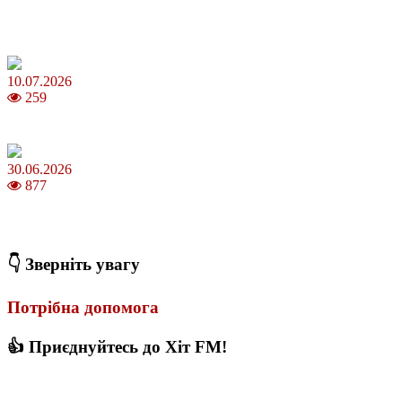
Зірки Atlas Festival 2026 — в ранковому шоу Хеппі ранок на Хіт
FM
10.07.2026
259
З якого віку можна складати іспит на водійські права в Україні
30.06.2026
877
Коли потрібно міняти термопасту і як це впливає на температуру
ПК
👇 Зверніть увагу
Потрібна допомога
👍 Приєднуйтесь до Хіт FM!