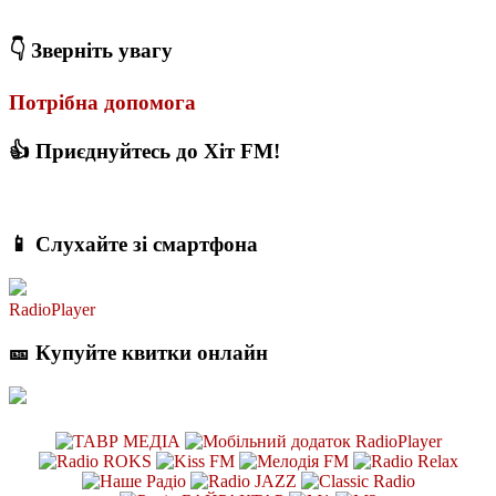
З якого віку можна складати іспит на водійські права в Україні
👇 Зверніть увагу
Потрібна допомога
👍 Приєднуйтесь до Хіт FM!
📱 Слухайте зі смартфона
RadioPlayer
🎫 Купуйте квитки онлайн