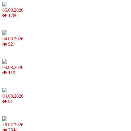
05.08.2026
1780
Яблучний Спас 2026: коли та як святкувати, що варто зробити
04.08.2026
92
MNP: як змінити мобільного оператора без втрати номера
04.08.2026
119
Анджеліна Джолі: цікаві факти про життя та кар’єру акторки
04.08.2026
91
Як обрати 4G домашній інтернет для стабільного зв’язку
28.07.2026
2644