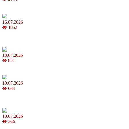
Повня у липні 2026: що варто та не варто робити
16.07.2026
1052
Шакіра, Мадонна, BTS, Coldplay, Джастін Бібер у фіналі
чемпіонату світу з футболу FIFA 2026
13.07.2026
851
Молодик у липні 2026: що принесе та як поводитися
10.07.2026
684
Зірки Atlas Festival 2026 — в ранковому шоу Хеппі ранок на Хіт
FM
10.07.2026
266