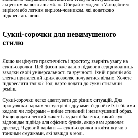
акцентом вашого ансамблю. Обирайте моделі з V-подібним
вирізом або легким вирізом-човником, які додатково
підкреслять шию.
Сукні-сорочки для невимушеного
стилю
Якщо ви цінуєте практичність і простоту, зверніть увагу на
сукні-сорочки. Цей фасон вже давно підкорив серця модниць
завдяки своїй універсальності та зручності. Їхній прямий або
злегка приталений криж дозволяє почуватися вільно. Хочете
підкреслити талію? Тоді варто додати до сукні стильний
ремінь.
Сукні-сорочки легко адаптувати до різних ситуацій. Для
прогулянки парком чи зустрічі з друзями з’єднайте їх із білими
кедами чи лоферами – вийде стильний і невимушений образ.
Якщо додати легкий жакет і акуратні балетки, такий лук
відповідає підійде для офісних буднів, якщо вам дозволяє
дрескод. Чудовий варіант — сукні-сорочки в клітинку чи з
тонкими смужками, які завжди в моді.