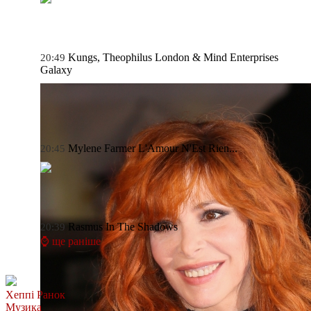
Kungs, Theophilus London & Mind Enterprises
20:49
Galaxy
Mylene Farmer
L'Amour N'Est Rien...
20:45
Rasmus
In The Shadows
20:39
⌚ ще раніше
Хеппі Ранок
Музика