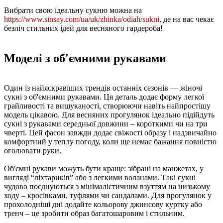
Вибрати свою ідеальну сукню можна на
https://www.sinsay.com/ua/uk/zhinka/odiah/sukni
, де на вас чекає
безліч стильних ідей для весняного гардероба!
Моделі з об'ємними рукавами
Один із найяскравіших трендів останніх сезонів — жіночі
сукні з об'ємними рукавами. Ця деталь додає форму легкої
грайливості та вишуканості, створюючи навіть найпростішу
модель цікавою. Для весняних прогулянок ідеально підійдуть
сукні з рукавами середньої довжини – короткими чи на три
чверті. Цей фасон завжди додає свіжості образу і надзвичайно
комфортний у теплу погоду, коли ще немає бажання повністю
оголювати руки.
Об'ємні рукави можуть бути краще: зібрані на манжетах, у
вигляді “ліхтариків” або з легкими воланами. Такі сукні
чудово поєднуються з мінімалістичним взуттям на низькому
ходу – кросівками, туфлями чи сандалами. Для прогулянок у
прохолодніші дні додайте кольорову джинсову куртку або
тренч – це зробити образ багатошаровим і стильним.