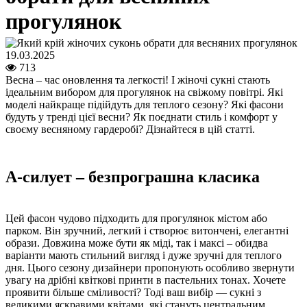
прогулянок
19.03.2025
713
Весна – час оновлення та легкості! І жіночі сукні стають
ідеальним вибором для прогулянок на свіжому повітрі. Які
моделі найкраще підійдуть для теплого сезону? Які фасони
будуть у тренді цієї весни? Як поєднати стиль і комфорт у
своєму весняному гардеробі? Дізнайтеся в цій статті.
А-силует – безпрограшна класика
Цей фасон чудово підходить для прогулянок містом або
парком. Він зручний, легкий і створює витончені, елегантні
образи. Довжина може бути як міді, так і максі – обидва
варіанти мають стильний вигляд і дуже зручні для теплого
дня. Цього сезону дизайнери пропонують особливо звернути
увагу на дрібні квіткові принти в пастельних тонах. Хочете
проявити більше сміливості? Тоді ваш вибір — сукні з
великими яскравими квітами, які стануть центральним