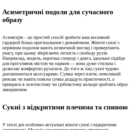
Асиметричні подоли для сучасного
образу
Асиметрія – це простий спосіб зробити ваш весняний
гардероб більш оригінальним і динамічним. Жіночі сукні з
нерівним подолом мають незвичний вигляд і привертають
увагу, при цьому зберігаючи легкість і свободу рухів.
Наприклад, модель, коротша спереду і довга, ідеально підійде
для прогулянок містом чи парком — вона дуже стильна і
дозволяє комфортно рухатися. До того ж такі сукні чудово
доповнюються аксесуарами. Сумка через плече, невеликий
рюкзак чи навіть поясна сумка додадуть практичності, а
прикраси в золотистому чи сріблястому кольорі зроблять образ
завершеним.
Сукні з відкритими плечима та спиною
У теплі дні особливо актуальні жіночі сукні з відкритими
елементами. Моделі з оголеними плечима створюють