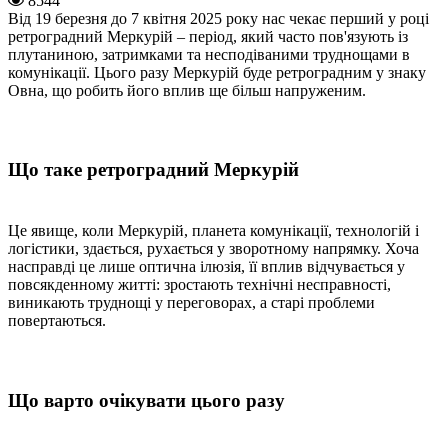
8544
Від 19 березня до 7 квітня 2025 року нас чекає перший у році
ретроградний Меркурій – період, який часто пов'язують із
плутаниною, затримками та несподіваними труднощами в
комунікації. Цього разу Меркурій буде ретроградним у знаку
Овна, що робить його вплив ще більш напруженим.
Що таке ретроградний Меркурій
Це явище, коли Меркурій, планета комунікації, технологій і
логістики, здається, рухається у зворотному напрямку. Хоча
насправді це лише оптична ілюзія, її вплив відчувається у
повсякденному житті: зростають технічні несправності,
виникають труднощі у переговорах, а старі проблеми
повертаються.
Що варто очікувати цього разу