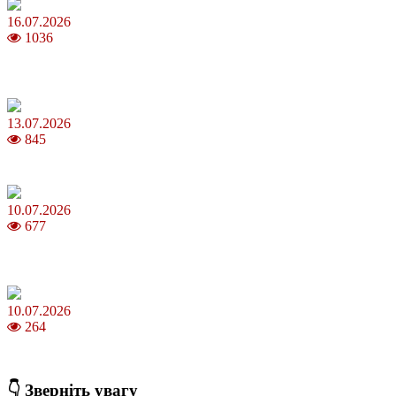
16.07.2026
1036
Шакіра, Мадонна, BTS, Coldplay, Джастін Бібер у фіналі
чемпіонату світу з футболу FIFA 2026
13.07.2026
845
Молодик у липні 2026: що принесе та як поводитися
10.07.2026
677
Зірки Atlas Festival 2026 — в ранковому шоу Хеппі ранок на Хіт
FM
10.07.2026
264
З якого віку можна складати іспит на водійські права в Україні
👇 Зверніть увагу