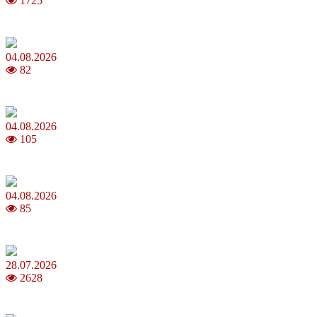
1725
Яблучний Спас 2026: коли та як святкувати, що варто зробити
04.08.2026
82
MNP: як змінити мобільного оператора без втрати номера
04.08.2026
105
Анджеліна Джолі: цікаві факти про життя та кар’єру акторки
04.08.2026
85
Як обрати 4G домашній інтернет для стабільного зв’язку
28.07.2026
2628
Повня у липні 2026: що варто та не варто робити