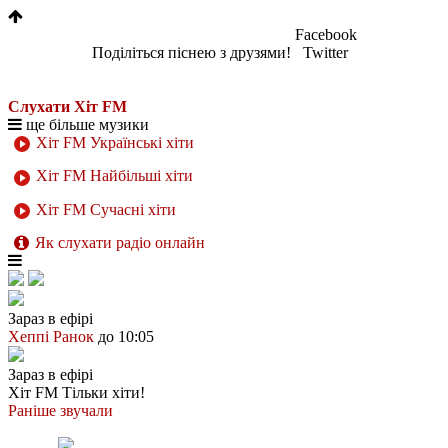
Facebook
Поділіться піснею з друзями!
Twitter
Слухати Хіт FM
ще більше музики
Хіт FM Українські хіти
Хіт FM Найбільші хіти
Хіт FM Сучасні хіти
Як слухати радіо онлайн
Зараз в ефірі
Хеппі Ранок
до 10:05
Зараз в ефірі
Хіт FM
Тільки хіти!
Раніше звучали