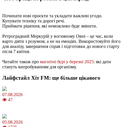
Починати нові проєкти та укладати важливі угоди.
Купувати техніку та дорогі речі.
Приймати рішення, які неможливо буде змінити.
Ретроградний Меркурій у вогняному Овні – це час, коли
варто діяти з розумом, а не на емоціях. Використовуйте його
для аналізу, завершення справ і підготовки до нового старту
після 7 квітня.
Читайте також про
магнітні бурі у березні 2025
: які дати
стануть випробуванням для організму.
Лайфстайл Хіт FM: ще більше цікавого
07.08.2026
47
Магнітні бурі в серпні 2026: коли очікувати та як уберегтися
05.08.2026