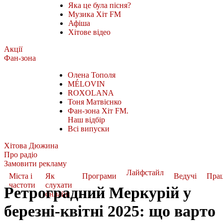
Яка це була пісня?
Музика Хіт FM
Афіша
Хітове відео
Акції
Фан-зона
Олена Тополя
MÉLOVIN
ROXOLANA
Тоня Матвієнко
Фан-зона Хіт FM.
Наш відбір
Всі випуски
Хітова Дюжина
Про радіо
Замовити рекламу
Лайфстайл
Міста і
Як
Програми
Ведучі
Пра
частоти
слухати
Ретроградний Меркурій у
онлайн
березні-квітні 2025: що варто