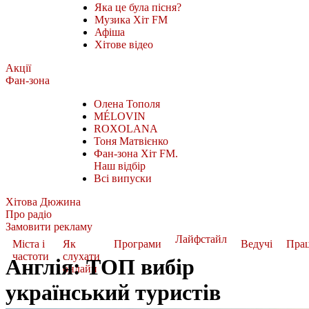
Яка це була пісня?
Музика Хіт FM
Афіша
Хітове відео
Акції
Фан-зона
Олена Тополя
MÉLOVIN
ROXOLANA
Тоня Матвієнко
Фан-зона Хіт FM.
Наш відбір
Всі випуски
Хітова Дюжина
Про радіо
Замовити рекламу
Лайфстайл
Міста і
Як
Програми
Ведучі
Пра
частоти
слухати
Англія: ТОП вибір
онлайн
український туристів