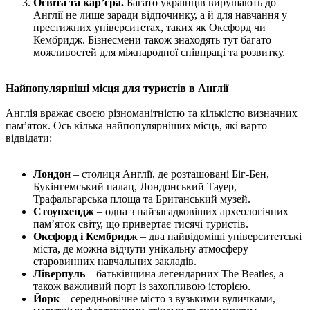
Освіта та кар’єра.
Багато українців вирушають до
Англії не лише заради відпочинку, а й для навчання у
престижних університетах, таких як Оксфорд чи
Кембридж. Бізнесмени також знаходять тут багато
можливостей для міжнародної співпраці та розвитку.
Найпопулярніші місця для туристів в Англії
Англія вражає своєю різноманітністю та кількістю визначних
пам’яток. Ось кілька найпопулярніших місць, які варто
відвідати:
Лондон
– столиця Англії, де розташовані Біг-Бен,
Букінгемський палац, Лондонський Тауер,
Трафальгарська площа та Британський музей.
Стоунхендж
– одна з найзагадковіших археологічних
пам’яток світу, що привертає тисячі туристів.
Оксфорд і Кембридж
– два найвідоміші університетські
міста, де можна відчути унікальну атмосферу
старовинних навчальних закладів.
Ліверпуль
– батьківщина легендарних The Beatles, а
також важливий порт із захопливою історією.
Йорк
– середньовічне місто з вузькими вуличками,