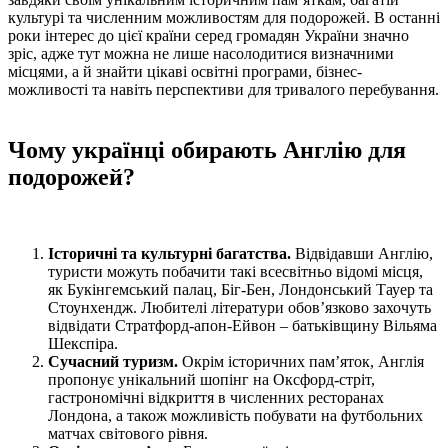
культурі та численним можливостям для подорожей. В останні
роки інтерес до цієї країни серед громадян України значно
зріс, адже тут можна не лише насолодитися визначними
місцями, а й знайти цікаві освітні програми, бізнес-
можливості та навіть перспективи для тривалого перебування.
Чому українці обирають Англію для
подорожей?
Історичні та культурні багатства.
Відвідавши Англію,
туристи можуть побачити такі всесвітньо відомі місця,
як Букінгемський палац, Біг-Бен, Лондонський Тауер та
Стоунхендж. Любителі літератури обов’язково захочуть
відвідати Стратфорд-апон-Ейвон – батьківщину Вільяма
Шекспіра.
Сучасний туризм.
Окрім історичних пам’яток, Англія
пропонує унікальний шопінг на Оксфорд-стріт,
гастрономічні відкриття в численних ресторанах
Лондона, а також можливість побувати на футбольних
матчах світового рівня.