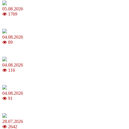
05.08.2026
1769
Яблучний Спас 2026: коли та як святкувати, що варто зробити
04.08.2026
89
MNP: як змінити мобільного оператора без втрати номера
04.08.2026
116
Анджеліна Джолі: цікаві факти про життя та кар’єру акторки
04.08.2026
91
Як обрати 4G домашній інтернет для стабільного зв’язку
28.07.2026
2642