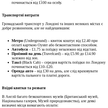
починається від £100 на особу.
Транспортні витрати
Громадський транспорт у Лондоні та інших великих містах є
добре розвиненим, але не найдешевшим:
Метро
(Underground) – квиток коштує від £2.40 при
оплаті карткою Oyster або безконтактним способом.
Автобуси
– £1.75 за поїздку незалежно від відстані.
Проїзний на день
(Travelcard) – від £5.90 до £14.90
залежно від зон.
Таксі
(Black Cab) – середня вартість поїздки по Лондону
починається від £10–£20.
Оренда авто
– від £30 на день, але слід враховувати
вартість пального та платні дороги.
Вхідні квитки та розваги
В Англії багато безкоштовних музеїв (Британський музей,
Національна галерея, Музей природознавства), але деякі
визначні місця вимагають оплати: