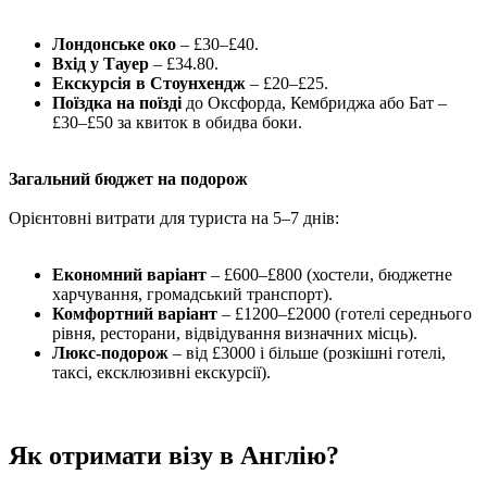
Лондонське око
– £30–£40.
Вхід у Тауер
– £34.80.
Екскурсія в Стоунхендж
– £20–£25.
Поїздка на поїзді
до Оксфорда, Кембриджа або Бат –
£30–£50 за квиток в обидва боки.
Загальний бюджет на подорож
Орієнтовні витрати для туриста на 5–7 днів:
Економний варіант
– £600–£800 (хостели, бюджетне
харчування, громадський транспорт).
Комфортний варіант
– £1200–£2000 (готелі середнього
рівня, ресторани, відвідування визначних місць).
Люкс-подорож
– від £3000 і більше (розкішні готелі,
таксі, ексклюзивні екскурсії).
Як отримати візу в Англію?