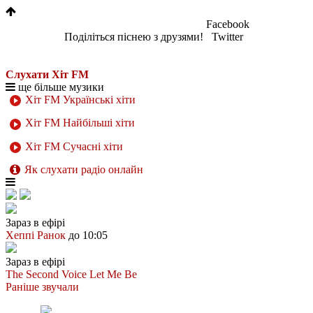
Facebook
Поділіться піснею з друзями!
Twitter
Слухати Хіт FM
ще більше музики
Хіт FM Українські хіти
Хіт FM Найбільші хіти
Хіт FM Сучасні хіти
Як слухати радіо онлайн
Зараз в ефірі
Хеппі Ранок
до 10:05
Зараз в ефірі
The Second Voice
Let Me Be
Раніше звучали