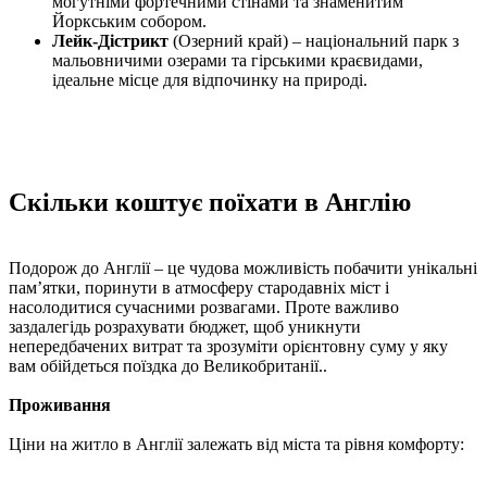
могутніми фортечними стінами та знаменитим
Йоркським собором.
Лейк-Дістрикт
(Озерний край) – національний парк з
мальовничими озерами та гірськими краєвидами,
ідеальне місце для відпочинку на природі.
Cкільки коштує поїхати в Англію
Подорож до Англії – це чудова можливість побачити унікальні
пам’ятки, поринути в атмосферу стародавніх міст і
насолодитися сучасними розвагами. Проте важливо
заздалегідь розрахувати бюджет, щоб уникнути
непередбачених витрат та зрозуміти орієнтовну суму у яку
вам обійдеться поїздка до Великобританії..
Проживання
Ціни на житло в Англії залежать від міста та рівня комфорту: