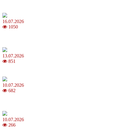
Повня у липні 2026: що варто та не варто робити
16.07.2026
1050
Шакіра, Мадонна, BTS, Coldplay, Джастін Бібер у фіналі
чемпіонату світу з футболу FIFA 2026
13.07.2026
851
Молодик у липні 2026: що принесе та як поводитися
10.07.2026
682
Зірки Atlas Festival 2026 — в ранковому шоу Хеппі ранок на Хіт
FM
10.07.2026
266
З якого віку можна складати іспит на водійські права в Україні