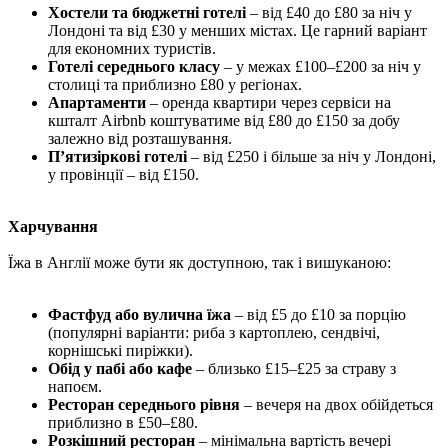
Хостели та бюджетні готелі
– від £40 до £80 за ніч у
Лондоні та від £30 у менших містах. Це гарний варіант
для економних туристів.
Готелі середнього класу
– у межах £100–£200 за ніч у
столиці та приблизно £80 у регіонах.
Апартаменти
– оренда квартири через сервіси на
кшталт Airbnb коштуватиме від £80 до £150 за добу
залежно від розташування.
П’ятизіркові готелі
– від £250 і більше за ніч у Лондоні,
у провінції – від £150.
Харчування
Їжа в Англії може бути як доступною, так і вишуканою:
Фастфуд або вулична їжа
– від £5 до £10 за порцію
(популярні варіанти: риба з картоплею, сендвічі,
корнішські пиріжки).
Обід у пабі або кафе
– близько £15–£25 за страву з
напоєм.
Ресторан середнього рівня
– вечеря на двох обійдеться
приблизно в £50–£80.
Розкішний ресторан
– мінімальна вартість вечері