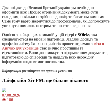
Для поїздки до Великої Британії українцям необхідно
оформити візу. Процес отримання документа може бути
складним, оскільки потрібно відповідати багатьом вимогам.
Саме тому варто звернутися до професіоналів, які допоможуть
уникнути помилок та отримати позитивне рішення.
Однією з найкращих компаній у цій сфері є
SOleks
, яка
спеціалізується на візовій підтримці. Завдяки досвіду та
професіоналізму їхніх спеціалістів процес отримання
візи в
Англію для українців
стає значно простішим та
ефективнішим. Вони допоможуть з оформленням документів,
підготовкою до співбесіди та нададуть всю необхідну
інформацію щодо вимог посольства.
Інформація розміщена на правах реклами
Лайфстайл Хіт FM: ще більше цікавого
07.08.2026
106
Магнітні бурі в серпні 2026: коли очікувати та як уберегтися