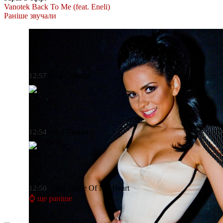
Vanotek
Back To Me (feat. Eneli)
Раніше звучали
Inna
Caliente
12:57
OKS
Роман
12:54
Sting
Shape Of My Heart
12:50
⌚ ще раніше