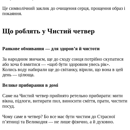
Це символічний заклик до очищення серця, прощення образ і
покаяння.
Що роблять у Чистий четвер
Ранкове обмивання — для здоров’я й чистоти
За народним звичаєм, ще до сходу сонця потрібно скупатися
або хоча б вмитися — «щоб бути здоровим увесь рік».
Колись воду набирали ще до світанку, вірили, що вона в цей
день — цілюща.
Велике прибирання в домі
Саме на Чистий четвер прийнято ретельно прибирати: мити
вікна, підлоги, витирати пил, виносити сміття, прати, чистити
посуд.
Чому саме в четвер? Бо все має бути чистим до Страсної
п’ятниці та Великодня — не лише фізично, а й духовно.