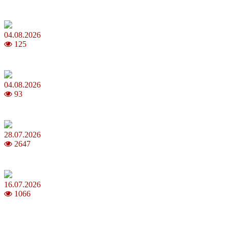
MNP: як змінити мобільного оператора без втрати номера
04.08.2026
125
Анджеліна Джолі: цікаві факти про життя та кар’єру акторки
04.08.2026
93
Як обрати 4G домашній інтернет для стабільного зв’язку
28.07.2026
2647
Повня у липні 2026: що варто та не варто робити
16.07.2026
1066
Шакіра, Мадонна, BTS, Coldplay, Джастін Бібер у фіналі
чемпіонату світу з футболу FIFA 2026