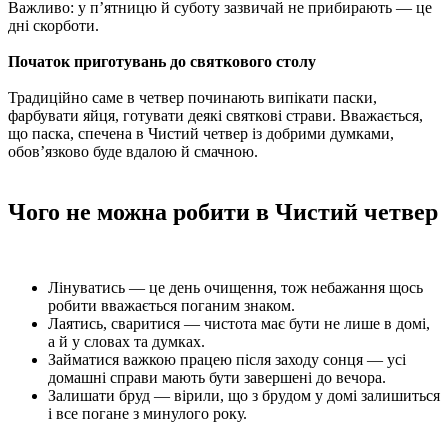
Важливо: у п’ятницю й суботу зазвичай не прибирають — це
дні скорботи.
Початок приготувань до святкового столу
Традиційно саме в четвер починають випікати паски,
фарбувати яйця, готувати деякі святкові страви. Вважається,
що паска, спечена в Чистий четвер із добрими думками,
обов’язково буде вдалою й смачною.
Чого не можна робити в Чистий четвер
Лінуватись — це день очищення, тож небажання щось
робити вважається поганим знаком.
Лаятись, сваритися — чистота має бути не лише в домі,
а й у словах та думках.
Займатися важкою працею після заходу сонця — усі
домашні справи мають бути завершені до вечора.
Залишати бруд — вірили, що з брудом у домі залишиться
і все погане з минулого року.