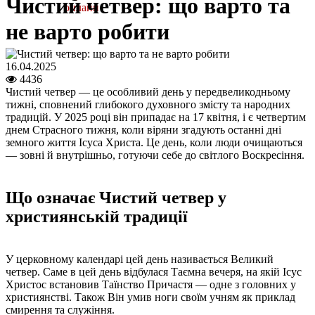
Чистий четвер: що варто та
онлайн
не варто робити
16.04.2025
4436
Чистий четвер — це особливий день у передвеликодньому
тижні, сповнений глибокого духовного змісту та народних
традицій. У 2025 році він припадає на 17 квітня, і є четвертим
днем Страсного тижня, коли віряни згадують останні дні
земного життя Ісуса Христа. Це день, коли люди очищаються
— зовні й внутрішньо, готуючи себе до світлого Воскресіння.
Що означає Чистий четвер у
християнській традиції
У церковному календарі цей день називається Великий
четвер. Саме в цей день відбулася Таємна вечеря, на якій Ісус
Христос встановив Таїнство Причастя — одне з головних у
християнстві. Також Він умив ноги своїм учням як приклад
смирення та служіння.