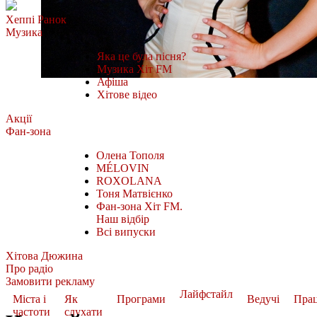
Хеппі Ранок
Музика
Яка це була пісня?
Музика Хіт FM
Афіша
Хітове відео
Акції
Фан-зона
Олена Тополя
MÉLOVIN
ROXOLANA
Тоня Матвієнко
Фан-зона Хіт FM.
Наш відбір
Всі випуски
Хітова Дюжина
Про радіо
Замовити рекламу
Лайфстайл
Міста і
Як
Програми
Ведучі
Пра
частоти
слухати