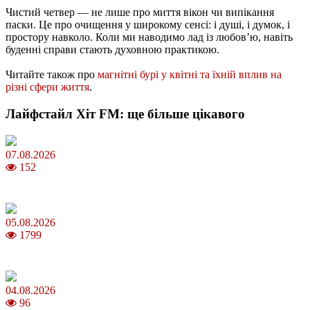
Чистий четвер — не лише про миття вікон чи випікання
паски. Це про очищення у широкому сенсі: і душі, і думок, і
простору навколо. Коли ми наводимо лад із любов’ю, навіть
буденні справи стають духовною практикою.
Читайте також про
магнітні бурі у квітні та їхній вплив на
різні сфери життя
.
Лайфстайл Хіт FM: ще більше цікавого
07.08.2026
152
Магнітні бурі в серпні 2026: коли очікувати та як уберегтися
05.08.2026
1799
Яблучний Спас 2026: коли та як святкувати, що варто зробити
04.08.2026
96