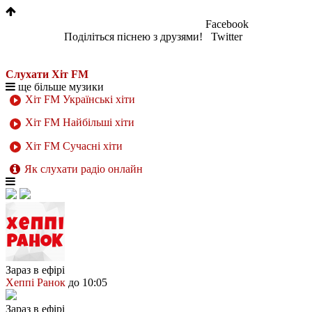
Facebook
Поділіться піснею з друзями!
Twitter
Слухати Хіт FM
ще більше музики
Хіт FM Українські хіти
Хіт FM Найбільші хіти
Хіт FM Сучасні хіти
Як слухати радіо онлайн
Зараз в ефірі
Хеппі Ранок
до 10:05
Зараз в ефірі