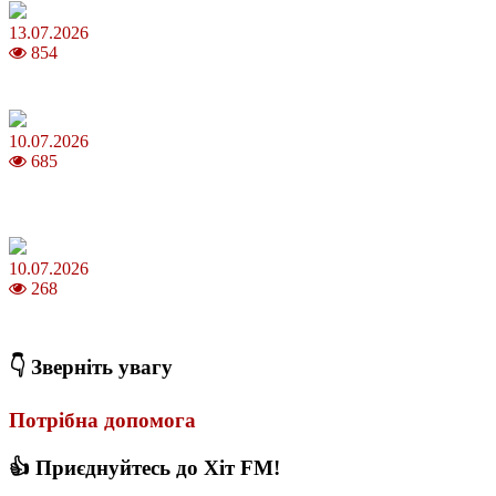
13.07.2026
854
Молодик у липні 2026: що принесе та як поводитися
10.07.2026
685
Зірки Atlas Festival 2026 — в ранковому шоу Хеппі ранок на Хіт
FM
10.07.2026
268
З якого віку можна складати іспит на водійські права в Україні
👇 Зверніть увагу
Потрібна допомога
👍 Приєднуйтесь до Хіт FM!