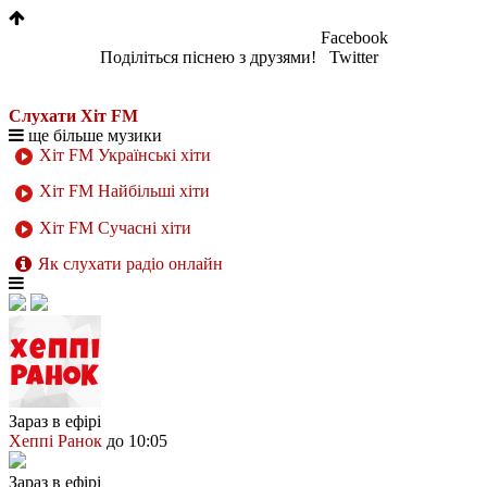
Facebook
Поділіться піснею з друзями!
Twitter
Слухати Хіт FM
ще більше музики
Хіт FM Українські хіти
Хіт FM Найбільші хіти
Хіт FM Сучасні хіти
Як слухати радіо онлайн
Зараз в ефірі
Хеппі Ранок
до 10:05
Зараз в ефірі