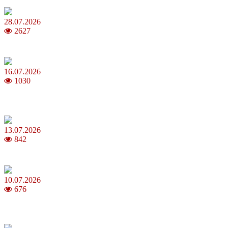
28.07.2026
2627
Повня у липні 2026: що варто та не варто робити
16.07.2026
1030
Шакіра, Мадонна, BTS, Coldplay, Джастін Бібер у фіналі
чемпіонату світу з футболу FIFA 2026
13.07.2026
842
Молодик у липні 2026: що принесе та як поводитися
10.07.2026
676
Зірки Atlas Festival 2026 — в ранковому шоу Хеппі ранок на Хіт
FM