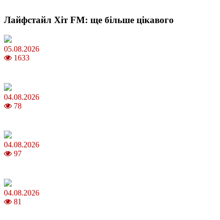
Лайфстайл Хіт FM: ще більше цікавого
05.08.2026
1633
Яблучний Спас 2026: коли та як святкувати, що варто зробити
04.08.2026
78
MNP: як змінити мобільного оператора без втрати номера
04.08.2026
97
Анджеліна Джолі: цікаві факти про життя та кар’єру акторки
04.08.2026
81
Як обрати 4G домашній інтернет для стабільного зв’язку