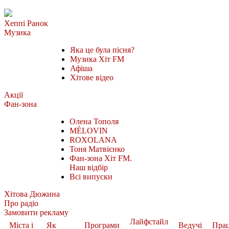
Хеппі Ранок
Музика
Яка це була пісня?
Музика Хіт FM
Афіша
Хітове відео
Акції
Фан-зона
Олена Тополя
MÉLOVIN
ROXOLANA
Тоня Матвієнко
Фан-зона Хіт FM.
Наш відбір
Всі випуски
Хітова Дюжина
Про радіо
Замовити рекламу
Лайфстайл
Міста і
Як
Програми
Ведучі
Пра