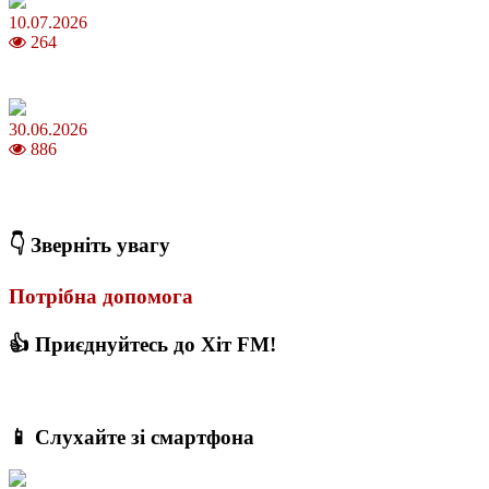
10.07.2026
264
З якого віку можна складати іспит на водійські права в Україні
30.06.2026
886
Коли потрібно міняти термопасту і як це впливає на температуру
ПК
👇 Зверніть увагу
Потрібна допомога
👍 Приєднуйтесь до Хіт FM!
📱 Слухайте зі смартфона