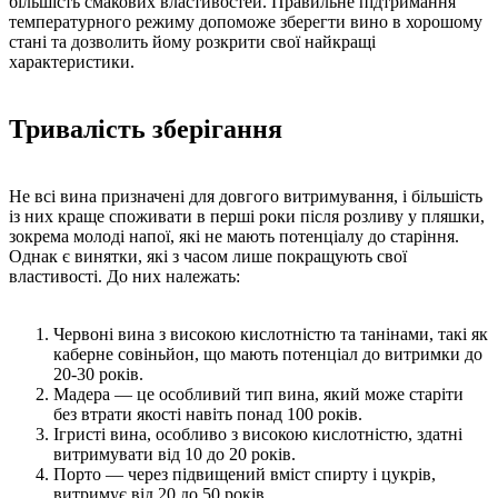
більшість смакових властивостей. Правильне підтримання
температурного режиму допоможе зберегти вино в хорошому
стані та дозволить йому розкрити свої найкращі
характеристики.
Тривалість зберігання
Не всі вина призначені для довгого витримування, і більшість
із них краще споживати в перші роки після розливу у пляшки,
зокрема молоді напої, які не мають потенціалу до старіння.
Однак є винятки, які з часом лише покращують свої
властивості. До них належать:
Червоні вина з високою кислотністю та танінами, такі як
каберне совіньйон, що мають потенціал до витримки до
20-30 років.
Мадера — це особливий тип вина, який може старіти
без втрати якості навіть понад 100 років.
Ігристі вина, особливо з високою кислотністю, здатні
витримувати від 10 до 20 років.
Порто — через підвищений вміст спирту і цукрів,
витримує від 20 до 50 років.