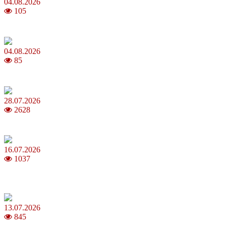
04.08.2026
105
Анджеліна Джолі: цікаві факти про життя та кар’єру акторки
04.08.2026
85
Як обрати 4G домашній інтернет для стабільного зв’язку
28.07.2026
2628
Повня у липні 2026: що варто та не варто робити
16.07.2026
1037
Шакіра, Мадонна, BTS, Coldplay, Джастін Бібер у фіналі
чемпіонату світу з футболу FIFA 2026
13.07.2026
845