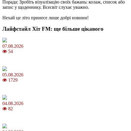
Порада: Зробіть візуалізацію своїх бажань: колаж, список або
запис у щоденнику. Всесвіт слухає уважно.
Нехай це літо принесе лише добрі новини!
Лайфстайл Хіт FM: ще більше цікавого
07.08.2026
54
Магнітні бурі в серпні 2026: коли очікувати та як уберегтися
05.08.2026
1729
Яблучний Спас 2026: коли та як святкувати, що варто зробити
04.08.2026
82
MNP: як змінити мобільного оператора без втрати номера