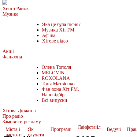
Хеппі Ранок
Музика
Яка це була пісня?
Музика Хіт FM
Афіша
Хітове відео
Акції
Фан-зона
Олена Тополя
MÉLOVIN
ROXOLANA
Тоня Матвієнко
Фан-зона Хіт FM.
Наш відбір
Всі випуски
Хітова Дюжина
Про радіо
Замовити рекламу
Лайфстайл
Міста і
Як
Програми
Ведучі
Пра
частоти
слухати