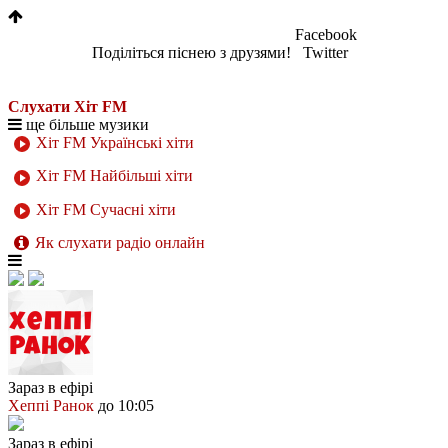
Facebook
Поділіться піснею з друзями!
Twitter
Слухати Хіт FM
ще більше музики
Хіт FM Українські хіти
Хіт FM Найбільші хіти
Хіт FM Сучасні хіти
Як слухати радіо онлайн
Зараз в ефірі
Хеппі Ранок
до 10:05
Зараз в ефірі