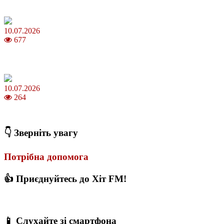
Молодик у липні 2026: що принесе та як поводитися
10.07.2026
677
Зірки Atlas Festival 2026 — в ранковому шоу Хеппі ранок на Хіт
FM
10.07.2026
264
З якого віку можна складати іспит на водійські права в Україні
👇 Зверніть увагу
Потрібна допомога
👍 Приєднуйтесь до Хіт FM!
📱 Слухайте зі смартфона