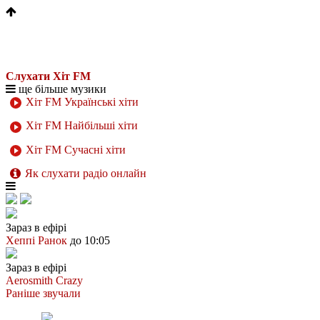
Слухати Хіт FM
ще більше музики
Хіт FM Українські хіти
Хіт FM Найбільші хіти
Хіт FM Сучасні хіти
Як слухати радіо онлайн
Зараз в ефірі
Хеппі Ранок
до 10:05
Зараз в ефірі
Aerosmith
Crazy
Раніше звучали