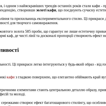
 і одним з найяскравіших трендів останніх років стали кафи - п
 тенденцію, створивши
золоті кафи
, що поєднують сучасну естет
оління та прихильниць експериментального стилю. Ці прикраси д
ивості для творчого самовираження.
жовтого золота 585 проби, що гарантує не лише естетичну привабл
мі каф, де чисті лінії та досконалі пропорції створюють ефект 
ливості
ості. Ці прикраси легко інтегруються у будь-який образ - від roma
онкі
кафи
з гладкою поверхнею, що елегантно обіймають край вух
етричними елементами стають центральною деталлю образу, прив
есій та молоді.
 сережками створює ефект багатошарового стилінгу, що особливо