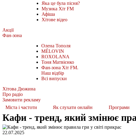
Яка це була пісня?
Музика Хіт FM
Афіша
Хітове відео
Акції
Фан-зона
Олена Тополя
MÉLOVIN
ROXOLANA
Тоня Матвієнко
Фан-зона Хіт FM.
Наш відбір
Всі випуски
Хітова Дюжина
Про радіо
Замовити рекламу
Міста і частоти
Як слухати онлайн
Програми
Кафи - тренд, який змінює пра
22.07.2025