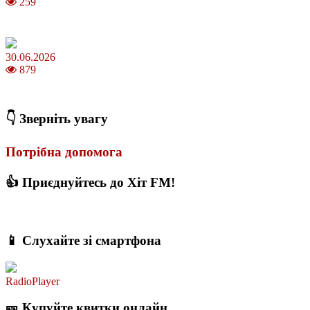
259
З якого віку можна складати іспит на водійські права в Україні
30.06.2026
879
Коли потрібно міняти термопасту і як це впливає на температуру
👇 Зверніть увагу
Потрібна допомога
👍 Приєднуйтесь до Хіт FM!
📱 Слухайте зі смартфона
RadioPlayer
🎫 Купуйте квитки онлайн