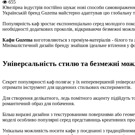
655
Ювелірна індустрія постійно шукає нові способи самовираження,
Українській бренд Guzema майстерно адаптував цю глобальну
Популярність каф зростає експоненціально серед молодого пок
необхідності додаткових проколів, відкриваючи безмежні можл
Кафи Guzema
виготовляються з преміум-матеріалів - білого та 
Мінімалістичний дизайн бренду знайшов ідеальне втілення у фор
Універсальність стилю та безмежні мож
Секрет популярності каф полягає у їх неперевершеній універсальн
отримати інструмент для щоденних стильових експериментів.
Для створення делікатного, ледь помітного акценту підійдуть т
романтичний образ для побачення.
Більш виразні дизайни з текстурованими поверхнями або геом
моделі особливо популярні серед представниць креативних проф
Унікальна можливість носити кафи у поєднанні з традиційними