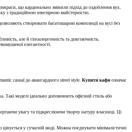
рикраси, що кардинально змінили підхід до оздоблення вух.
ику з традиційною ювелірною майстерністю.
озволяють створювати багатошарові композиції на вусі без
ивість, але й гіпоалергенність та довговічність.
невимушеної елегантності.
ntic casual до авангардного street style.
Купити кафи
означає
а. Такі моделі ідеально доповнюють офісний стиль або
ертаючи увагу та підкреслюючи творчу натуру власниці. Ці
 цінується у сучасній моді. Можна поєднувати мінімалістичні