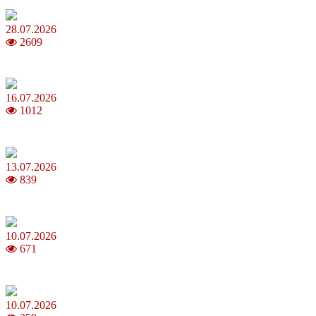
28.07.2026
2609
Повня у липні 2026: що варто та не варто робити
16.07.2026
1012
Шакіра, Мадонна, BTS, Coldplay, Джастін Бібер у фіналі чемпіона
13.07.2026
839
Молодик у липні 2026: що принесе та як поводитися
10.07.2026
671
Зірки Atlas Festival 2026 — в ранковому шоу Хеппі ранок на Хіт 
10.07.2026