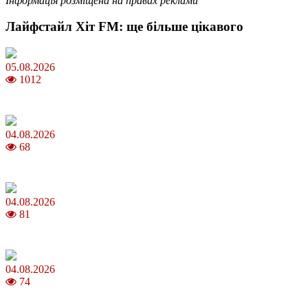
Інформація розміщена на правах реклами
Лайфстайл Хіт FM: ще більше цікавого
05.08.2026
1012
Яблучний Спас 2026: коли та як святкувати, що варто зробити
04.08.2026
68
MNP: як змінити мобільного оператора без втрати номера
04.08.2026
81
Анджеліна Джолі: цікаві факти про життя та кар’єру акторки
04.08.2026
74
Як обрати 4G домашній інтернет для стабільного зв’язку