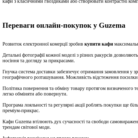
кафи з класичними гвоздиками або створювати контрастні комп
Переваги онлайн-покупок у Guzema
Розвиток електронної комерції зробив
купити кафи
максимальн
Детальні фотографії кожної моделі з різних ракурсів дозволяют
носіння та догляду за прикрасами.
Гнучка система доставки забезпечує отримання замовлення у зр
географічного розташування. Можливість відстеження посилки 
Політика повернення та обміну товару протягом визначеного те
легко обміняти або повернути.
Програма лояльності та регулярні акції роблять покупки ще біл
преміум-прикрас.
Кафи Guzema втілюють дух сучасності та свободи самовираження
трендам світової моди.