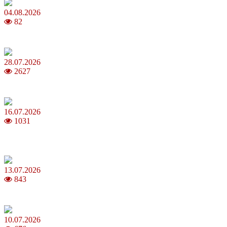
04.08.2026
82
Як обрати 4G домашній інтернет для стабільного зв’язку
28.07.2026
2627
Повня у липні 2026: що варто та не варто робити
16.07.2026
1031
Шакіра, Мадонна, BTS, Coldplay, Джастін Бібер у фіналі
чемпіонату світу з футболу FIFA 2026
13.07.2026
843
Молодик у липні 2026: що принесе та як поводитися
10.07.2026