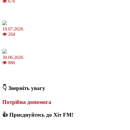
676
Зірки Atlas Festival 2026 — в ранковому шоу Хеппі ранок на Хіт
FM
10.07.2026
264
З якого віку можна складати іспит на водійські права в Україні
30.06.2026
886
Коли потрібно міняти термопасту і як це впливає на температуру
ПК
👇 Зверніть увагу
Потрібна допомога
👍 Приєднуйтесь до Хіт FM!