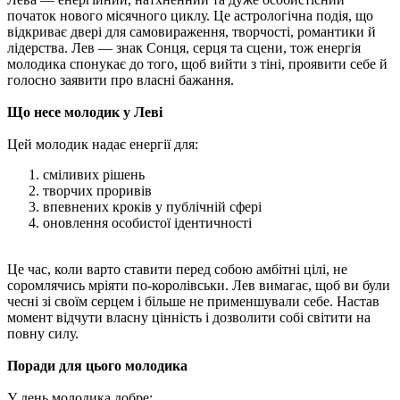
початок нового місячного циклу. Це астрологічна подія, що
відкриває двері для самовираження, творчості, романтики й
лідерства. Лев — знак Сонця, серця та сцени, тож енергія
молодика спонукає до того, щоб вийти з тіні, проявити себе й
голосно заявити про власні бажання.
Що несе молодик у Леві
Цей молодик надає енергії для:
сміливих рішень
творчих проривів
впевнених кроків у публічній сфері
оновлення особистої ідентичності
Це час, коли варто ставити перед собою амбітні цілі, не
соромлячись мріяти по-королівськи. Лев вимагає, щоб ви були
чесні зі своїм серцем і більше не применшували себе. Настав
момент відчути власну цінність і дозволити собі світити на
повну силу.
Поради для цього молодика
У день молодика добре: