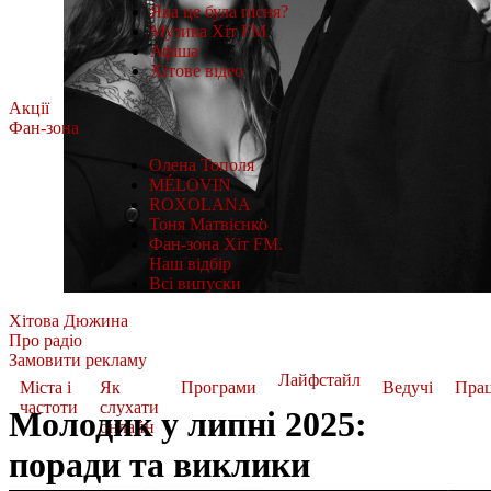
Яка це була пісня?
Музика Хіт FM
Афіша
Хітове відео
Акції
Фан-зона
Олена Тополя
MÉLOVIN
ROXOLANA
Тоня Матвієнко
Фан-зона Хіт FM.
Наш відбір
Всі випуски
Хітова Дюжина
Про радіо
Замовити рекламу
Лайфстайл
Міста і
Як
Програми
Ведучі
Пра
частоти
слухати
Молодик у липні 2025:
онлайн
поради та виклики