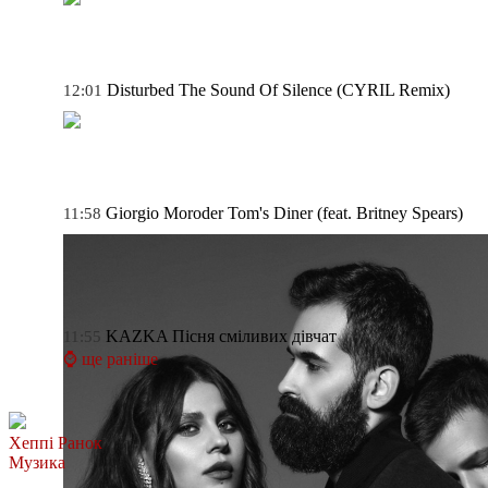
Disturbed
The Sound Of Silence (CYRIL Remix)
12:01
Giorgio Moroder
Tom's Diner (feat. Britney Spears)
11:58
KAZKA
Пісня сміливих дівчат
11:55
⌚ ще раніше
Хеппі Ранок
Музика