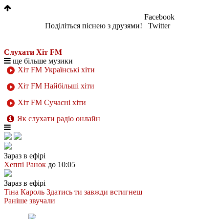
Facebook
Поділіться піснею з друзями!
Twitter
Слухати Хіт FM
ще більше музики
Хіт FM Українські хіти
Хіт FM Найбільші хіти
Хіт FM Сучасні хіти
Як слухати радіо онлайн
Зараз в ефірі
Хеппі Ранок
до 10:05
Зараз в ефірі
Тіна Кароль
Здатись ти завжди встигнеш
Раніше звучали