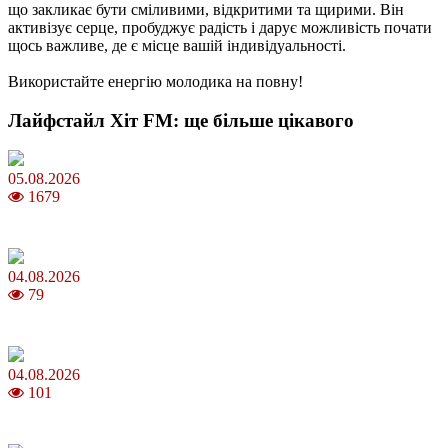
що закликає бути сміливими, відкритими та щирими. Він
активізує серце, пробуджує радість і дарує можливість почати
щось важливе, де є місце вашій індивідуальності.
Використайте енергію молодика на повну!
Лайфстайл Хіт FM: ще більше цікавого
05.08.2026
1679
Яблучний Спас 2026: коли та як святкувати, що варто зробити
04.08.2026
79
MNP: як змінити мобільного оператора без втрати номера
04.08.2026
101
Анджеліна Джолі: цікаві факти про життя та кар’єру акторки