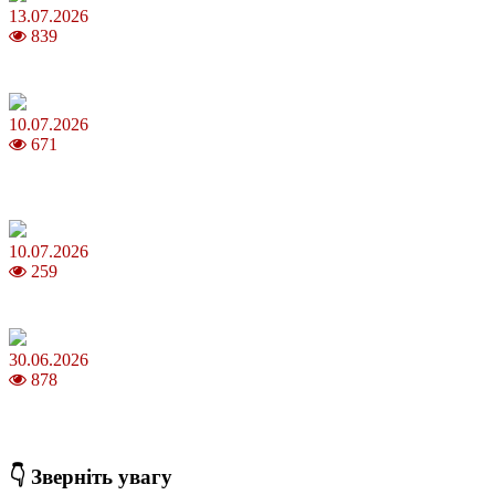
13.07.2026
839
Молодик у липні 2026: що принесе та як поводитися
10.07.2026
671
Зірки Atlas Festival 2026 — в ранковому шоу Хеппі ранок на Хіт
FM
10.07.2026
259
З якого віку можна складати іспит на водійські права в Україні
30.06.2026
878
Коли потрібно міняти термопасту і як це впливає на температуру
ПК
👇 Зверніть увагу