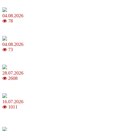
MNP: як змінити мобільного оператора без втрати номера
04.08.2026
78
Анджеліна Джолі: цікаві факти про життя та кар’єру акторки
04.08.2026
73
Як обрати 4G домашній інтернет для стабільного зв’язку
28.07.2026
2608
Повня у липні 2026: що варто та не варто робити
16.07.2026
1011
Шакіра, Мадонна, BTS, Coldplay, Джастін Бібер у фіналі
чемпіонату світу з футболу FIFA 2026