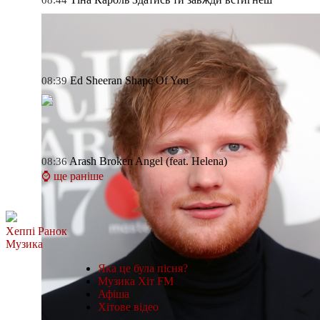
Ed Sheeran
Shape Of You
08:39
Arash
Broken Angel (feat. Helena)
08:36
⌚ ще раніше
Хеппі Ранок
Музика
Яка це була пісня?
Музика Хіт FM
Афіша
Хітове відео