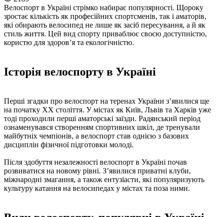
Велоспорт в Україні стрімко набирає популярності. Щороку
зростає кількість як професійних спортсменів, так і аматорів,
які обирають велосипед не лише як засіб пересування, а й як
стиль життя. Цей вид спорту приваблює своєю доступністю,
користю для здоров’я та екологічністю.
Історія велоспорту в Україні
Перші згадки про велоспорт на теренах України з’явилися ще
на початку ХХ століття. У містах як Київ, Львів та Харків уже
тоді проходили перші аматорські заїзди. Радянський період
ознаменувався створенням спортивних шкіл, де тренували
майбутніх чемпіонів, а велоспорт став однією з базових
дисциплін фізичної підготовки молоді.
Після здобуття незалежності велоспорт в Україні почав
розвиватися на новому рівні. З’явилися приватні клуби,
міжнародні змагання, а також ентузіасти, які популяризують
культуру катання на велосипедах у містах та поза ними.