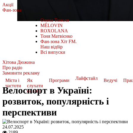
Акції
Фан-зона
Олена Тополя
MÉLOVIN
ROXOLANA
Тоня Матвієнко
Фан-зона Хіт FM.
Наш відбір
Всі випуски
Хітова Дюжина
Про радіо
Замовити рекламу
Лайфстайл
Міста і
Як
Програми
Ведучі
Пра
частоти
слухати
Велоспорт в Україні:
онлайн
розвиток, популярність і
перспективи
24.07.2025
2189