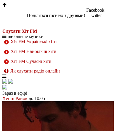
Facebook
Поділіться піснею з друзями!
Twitter
Слухати Хіт FM
ще більше музики
Хіт FM Українські хіти
Хіт FM Найбільші хіти
Хіт FM Сучасні хіти
Як слухати радіо онлайн
Зараз в ефірі
Хеппі Ранок
до 10:05