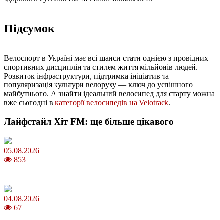
Підсумок
Велоспорт в Україні має всі шанси стати однією з провідних
спортивних дисциплін та стилем життя мільйонів людей.
Розвиток інфраструктури, підтримка ініціатив та
популяризація культури велоруху — ключ до успішного
майбутнього. А знайти ідеальний велосипед для старту можна
вже сьогодні в
категорії велосипедів на Velotrack
.
Лайфстайл Хіт FM: ще більше цікавого
05.08.2026
853
Яблучний Спас 2026: коли та як святкувати, що варто зробити
04.08.2026
67