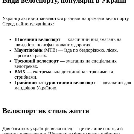
Види велоспорту, популярні в Україні
Українці активно займаються різними напрямами велоспорту.
Серед найпопулярніших:
Шосейний велоспорт
— класичний вид змагань на
швидкість по асфальтованих дорогах.
Маунтінбайк
(MTB) — їзда по бездоріжжю, лісах,
гірських трасах.
Трековий велоспорт
— змагання на спеціальних
велотреках.
BMX
— екстремальна дисципліна з трюками та
стрибками.
Гравійний та туристичний велоспорт
— ідеальний для
мандрівок Україною.
Велоспорт як стиль життя
Для багатьох українців велосипед — це не лише спорт, а й
частина повсякдення. Щоранку в містах можна побачити