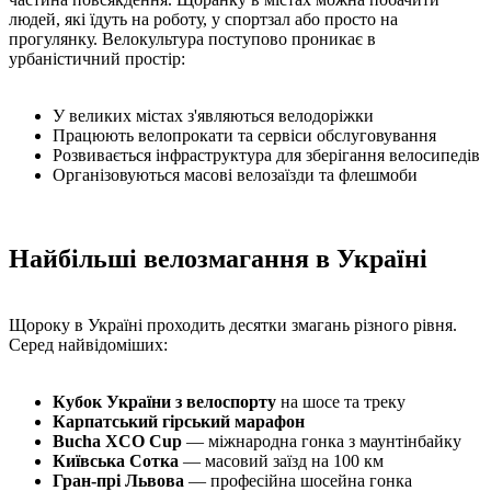
людей, які їдуть на роботу, у спортзал або просто на
прогулянку. Велокультура поступово проникає в
урбаністичний простір:
У великих містах з'являються велодоріжки
Працюють велопрокати та сервіси обслуговування
Розвивається інфраструктура для зберігання велосипедів
Організовуються масові велозаїзди та флешмоби
Найбільші велозмагання в Україні
Щороку в Україні проходить десятки змагань різного рівня.
Серед найвідоміших:
Кубок України з велоспорту
на шосе та треку
Карпатський гірський марафон
Bucha XCO Cup
— міжнародна гонка з маунтінбайку
Київська Сотка
— масовий заїзд на 100 км
Гран-прі Львова
— професійна шосейна гонка