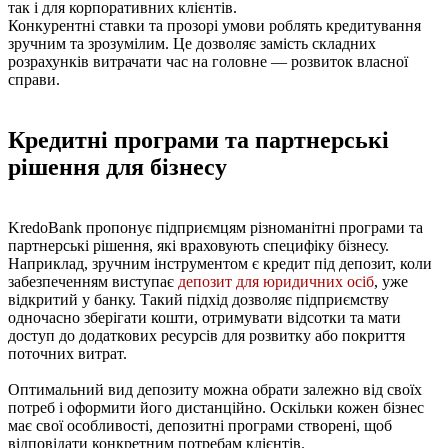
так і для корпоративних клієнтів.
Конкурентні ставки та прозорі умови роблять кредитування
зручним та зрозумілим. Це дозволяє замість складних
розрахунків витрачати час на головне — розвиток власної
справи.
Кредитні програми та партнерські
рішення для бізнесу
KredoBank пропонує підприємцям різноманітні програми та
партнерські рішення, які враховують специфіку бізнесу.
Наприклад, зручним інструментом є кредит під депозит, коли
забезпеченням виступає
депозит для юридичних осіб
, уже
відкритий у банку. Такий підхід дозволяє підприємству
одночасно зберігати кошти, отримувати відсотки та мати
доступ до додаткових ресурсів для розвитку або покриття
поточних витрат.
Оптимальний вид депозиту можна обрати залежно від своїх
потреб і оформити його дистанційно. Оскільки кожен бізнес
має свої особливості, депозитні програми створені, щоб
відповідати конкретним потребам клієнтів.