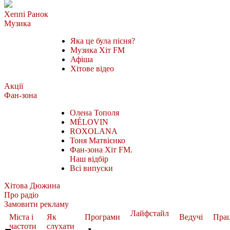
Хеппі Ранок
Музика
Яка це була пісня?
Музика Хіт FM
Афіша
Хітове відео
Акції
Фан-зона
Олена Тополя
MÉLOVIN
ROXOLANA
Тоня Матвієнко
Фан-зона Хіт FM.
Наш відбір
Всі випуски
Хітова Дюжина
Про радіо
Замовити рекламу
Лайфстайл
Міста і
Як
Програми
Ведучі
Пра
частоти
слухати