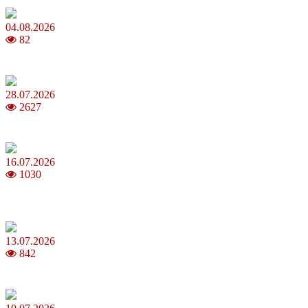
04.08.2026
82
Як обрати 4G домашній інтернет для стабільного зв’язку
28.07.2026
2627
Повня у липні 2026: що варто та не варто робити
16.07.2026
1030
Шакіра, Мадонна, BTS, Coldplay, Джастін Бібер у фіналі
чемпіонату світу з футболу FIFA 2026
13.07.2026
842
Молодик у липні 2026: що принесе та як поводитися