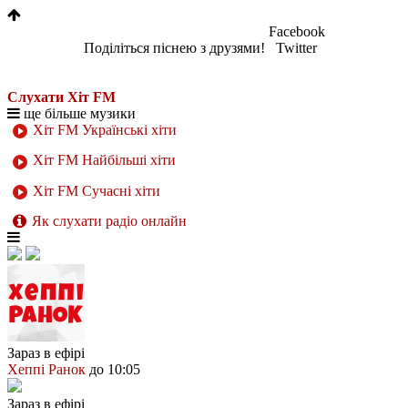
Facebook
Поділіться піснею з друзями!
Twitter
Слухати Хіт FM
ще більше музики
Хіт FM Українські хіти
Хіт FM Найбільші хіти
Хіт FM Сучасні хіти
Як слухати радіо онлайн
Зараз в ефірі
Хеппі Ранок
до 10:05
Зараз в ефірі