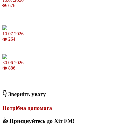
10.07.2026
676
Зірки Atlas Festival 2026 — в ранковому шоу Хеппі ранок на Хіт
FM
10.07.2026
264
З якого віку можна складати іспит на водійські права в Україні
30.06.2026
886
Коли потрібно міняти термопасту і як це впливає на температуру
ПК
👇 Зверніть увагу
Потрібна допомога
👍 Приєднуйтесь до Хіт FM!