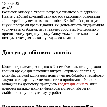
10.09.2025
435
Розвиток бізнесу в Україні потребує фінансової підтримки.
Навіть стабільні компанії стикаються з касовими розривами
або потребою у великих інвестиціях. KredoBank пропонує
гнучкі програми кредитування, які допомагають підприємцям
утримувати стабільність і впевнено зростати. Розглянемо 5
причин, чому кредит у цьому банку може стати ключовим
інструментом для розвитку будь-якої компанії.
Доступ до обігових коштів
Кожен підприємець знає, що в бізнесі бувають періоди, коли
грошей бракує для поточних витрат. Затримки оплат від
клієнтів, сезонні коливання попиту чи необхідність терміново
закупити товар — усе це може стати проблемою. У таких
випадках на допомогу приходить
кредит для бізнесу
, який
дозволяє швидко закрити фінансові потреби, зберегти
стабільність і уникнути пауз у роботі.
Розширення бізнесу та інвестиції у