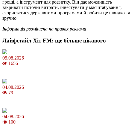
гроші, а інструмент для розвитку. Він дає можливість
закривати поточні витрати, інвестувати у масштабування,
скористатися державними програмами й робити це швидко та
зручно.
Інформація розміщена на правах реклами
Лайфстайл Хіт FM: ще більше цікавого
05.08.2026
1656
Яблучний Спас 2026: коли та як святкувати, що варто зробити
04.08.2026
79
MNP: як змінити мобільного оператора без втрати номера
04.08.2026
100
Анджеліна Джолі: цікаві факти про життя та кар’єру акторки