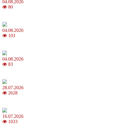
04.08.2026
80
MNP: як змінити мобільного оператора без втрати номера
04.08.2026
103
Анджеліна Джолі: цікаві факти про життя та кар’єру акторки
04.08.2026
83
Як обрати 4G домашній інтернет для стабільного зв’язку
28.07.2026
2628
Повня у липні 2026: що варто та не варто робити
16.07.2026
1033
Шакіра, Мадонна, BTS, Coldplay, Джастін Бібер у фіналі