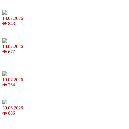
чемпіонату світу з футболу FIFA 2026
13.07.2026
843
Молодик у липні 2026: що принесе та як поводитися
10.07.2026
677
Зірки Atlas Festival 2026 — в ранковому шоу Хеппі ранок на Хіт
FM
10.07.2026
264
З якого віку можна складати іспит на водійські права в Україні
30.06.2026
886
Коли потрібно міняти термопасту і як це впливає на температуру
ПК