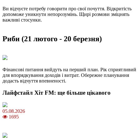
Ви відчуєте потребу говорити про свої почуття. Відкритість
допоможе уникнути непорозумінь. Щирі розмови зміцнять
важливі стосунки.
Риби (21 лютого - 20 березня)
Фінансові питання вийдуть на перший план. Рік сприятливий
для впорядкування доходів і витрат. Обережне планування
додасть відчуття впевненості.
Лайфстайл Хіт FM: ще більше цікавого
05.08.2026
1695
Яблучний Спас 2026: коли та як святкувати, що варто зробити