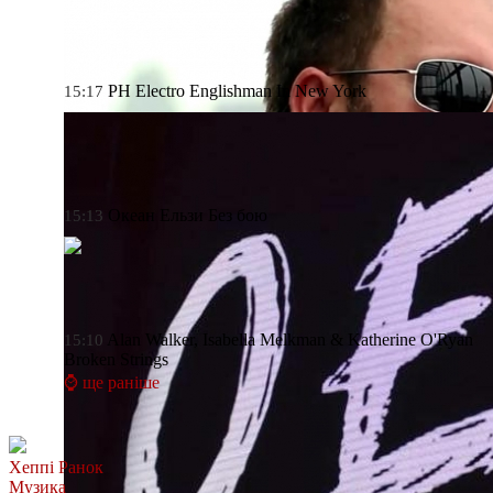
PH Electro
Englishman In New York
15:17
Океан Ельзи
Без бою
15:13
Alan Walker, Isabella Melkman & Katherine O'Ryan
15:10
Broken Strings
⌚ ще раніше
Хеппі Ранок
Музика