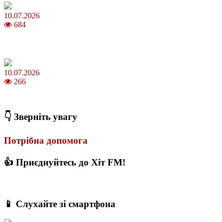
10.07.2026
684
Зірки Atlas Festival 2026 — в ранковому шоу Хеппі ранок на Хіт
FM
10.07.2026
266
З якого віку можна складати іспит на водійські права в Україні
👇 Зверніть увагу
Потрібна допомога
👍 Приєднуйтесь до Хіт FM!
📱 Слухайте зі смартфона