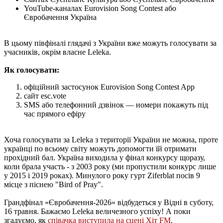
YouTube-каналах Eurovision Song Contest або
Євробачення Україна
В цьому півфіналі глядачі з України вже можуть голосувати за
учасників, окрім власне Leleka.
Як голосувати:
офіційний застосунок Eurovision Song Contest App
сайт esc.vote
SMS або телефонний дзвінок — номери покажуть під
час прямого ефіру
Хоча голосувати за Leleka з території України не можна, проте
українці по всьому світу можуть допомогти їй отримати
прохідний бал. Україна виходила у фінал конкурсу щоразу,
коли брала участь - з 2003 року (ми пропустили конкурс лише
у 2015 і 2019 роках). Минулого року гурт Ziferblat посів 9
місце з піснею "Bird of Pray".
Грандфінал «Євробачення-2026» відбудеться у Відні в суботу,
16 травня. Бажаємо Leleka величезного успіху! А поки
згадуємо, як
співачка виступила на сцені Хіт FM
.