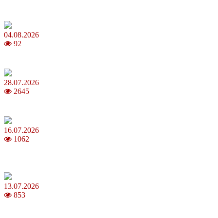
Анджеліна Джолі: цікаві факти про життя та кар’єру акторки
04.08.2026
92
Як обрати 4G домашній інтернет для стабільного зв’язку
28.07.2026
2645
Повня у липні 2026: що варто та не варто робити
16.07.2026
1062
Шакіра, Мадонна, BTS, Coldplay, Джастін Бібер у фіналі
чемпіонату світу з футболу FIFA 2026
13.07.2026
853
Молодик у липні 2026: що принесе та як поводитися