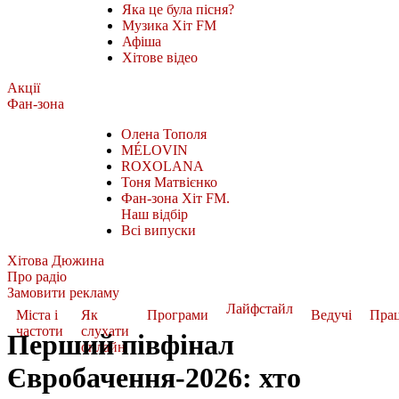
Яка це була пісня?
Музика Хіт FM
Афіша
Хітове відео
Акції
Фан-зона
Олена Тополя
MÉLOVIN
ROXOLANA
Тоня Матвієнко
Фан-зона Хіт FM.
Наш відбір
Всі випуски
Хітова Дюжина
Про радіо
Замовити рекламу
Лайфстайл
Міста і
Як
Програми
Ведучі
Пра
частоти
слухати
Перший півфінал
онлайн
Євробачення-2026: хто