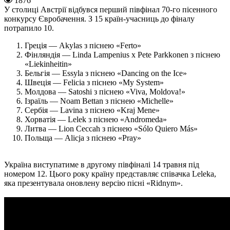
1876
У столиці Австрії відбувся перший півфінал 70-го пісенного
конкурсу Євробачення. З 15 країн-учасниць до фіналу
потрапило 10.
Греція — Akylas з піснею «Ferto»
Фінляндія — Linda Lampenius x Pete Parkkonen з піснею
«Liekinheitin»
Бельгія — Essyla з піснею «Dancing on the Ice»
Швеція — Felicia з піснею «My System»
Молдова — Satoshi з піснею «Viva, Moldova!»
Ізраїль — Noam Bettan з піснею «Michelle»
Сербія — Lavina з піснею «Kraj Mene»
Хорватія — Lelek з піснею «Andromeda»
Литва — Lion Ceccah з піснею «Sólo Quiero Más»
Польща — Alicja з піснею «Pray»
Україна виступатиме в другому півфіналі 14 травня під
номером 12. Цього року країну представляє співачка Leleka,
яка презентувала оновлену версію пісні «Ridnym».