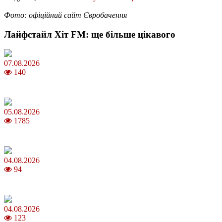
Фото: офіційний сайт Євробачення
Лайфстайл Хіт FM: ще більше цікавого
07.08.2026
140
Магнітні бурі в серпні 2026: коли очікувати та як уберегтися
05.08.2026
1785
Яблучний Спас 2026: коли та як святкувати, що варто зробити
04.08.2026
94
MNP: як змінити мобільного оператора без втрати номера
04.08.2026
123