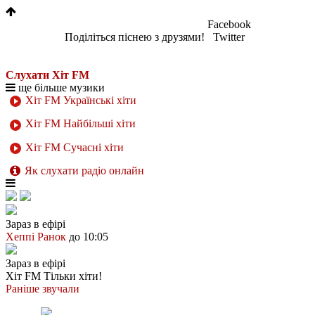
Facebook
Поділіться піснею з друзями!
Twitter
Слухати Хіт FM
ще більше музики
Хіт FM Українські хіти
Хіт FM Найбільші хіти
Хіт FM Сучасні хіти
Як слухати радіо онлайн
Зараз в ефірі
Хеппі Ранок
до 10:05
Зараз в ефірі
Хіт FM
Тільки хіти!
Раніше звучали