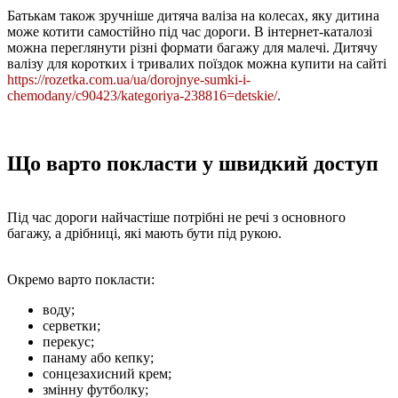
Батькам також зручніше дитяча валіза на колесах, яку дитина
може котити самостійно під час дороги. В інтернет-каталозі
можна переглянути різні формати багажу для малечі. Дитячу
валізу для коротких і тривалих поїздок можна купити на сайті
https://rozetka.com.ua/ua/dorojnye-sumki-i-
chemodany/c90423/kategoriya-238816=detskie/
.
Що варто покласти у швидкий доступ
Під час дороги найчастіше потрібні не речі з основного
багажу, а дрібниці, які мають бути під рукою.
Окремо варто покласти:
воду;
серветки;
перекус;
панаму або кепку;
сонцезахисний крем;
змінну футболку;