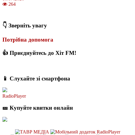
264
З якого віку можна складати іспит на водійські права в Україні
👇 Зверніть увагу
Потрібна допомога
👍 Приєднуйтесь до Хіт FM!
📱 Слухайте зі смартфона
RadioPlayer
🎫 Купуйте квитки онлайн