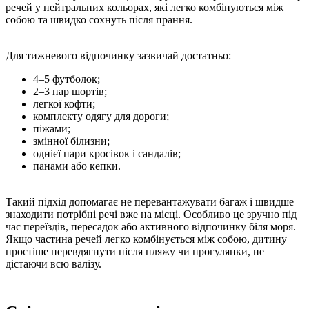
речей у нейтральних кольорах, які легко комбінуються між
собою та швидко сохнуть після прання.
Для тижневого відпочинку зазвичай достатньо:
4–5 футболок;
2–3 пар шортів;
легкої кофти;
комплекту одягу для дороги;
піжами;
змінної білизни;
однієї пари кросівок і сандалів;
панами або кепки.
Такий підхід допомагає не перевантажувати багаж і швидше
знаходити потрібні речі вже на місці. Особливо це зручно під
час переїздів, пересадок або активного відпочинку біля моря.
Якщо частина речей легко комбінується між собою, дитину
простіше перевдягнути після пляжу чи прогулянки, не
дістаючи всю валізу.