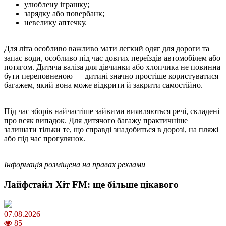
улюблену іграшку;
зарядку або повербанк;
невелику аптечку.
Для літа особливо важливо мати легкий одяг для дороги та
запас води, особливо під час довгих переїздів автомобілем або
потягом. Дитяча валіза для дівчинки або хлопчика не повинна
бути переповненою — дитині значно простіше користуватися
багажем, який вона може відкрити й закрити самостійно.
Під час зборів найчастіше зайвими виявляються речі, складені
про всяк випадок. Для дитячого багажу практичніше
залишати тільки те, що справді знадобиться в дорозі, на пляжі
або під час прогулянок.
Інформація розміщена на правах реклами
Лайфстайл Хіт FM: ще більше цікавого
07.08.2026
85