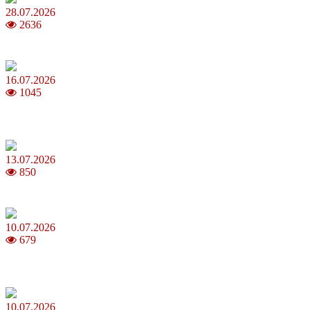
28.07.2026
2636
Повня у липні 2026: що варто та не варто робити
16.07.2026
1045
Шакіра, Мадонна, BTS, Coldplay, Джастін Бібер у фіналі
чемпіонату світу з футболу FIFA 2026
13.07.2026
850
Молодик у липні 2026: що принесе та як поводитися
10.07.2026
679
Зірки Atlas Festival 2026 — в ранковому шоу Хеппі ранок на Хіт
FM
10.07.2026