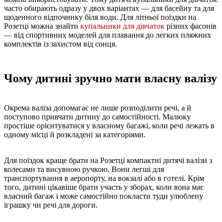
часто обирають одразу у двох варіантах — для басейну та для
щоденного відпочинку біля води. Для літньої поїздки на
Розетці можна знайти
купальники для дівчаток
різних фасонів
— від спортивних моделей для плавання до легких пляжних
комплектів із захистом від сонця.
Чому дитині зручно мати власну валізу
Окрема валіза допомагає не лише розподілити речі, а й
поступово привчати дитину до самостійності. Малюку
простіше орієнтуватися у власному багажі, коли речі лежать в
одному місці й розкладені за категоріями.
Для поїздок краще брати на Розетці компактні дитячі валізи з
колесами та висувною ручкою. Вони легші для
транспортування в аеропорту, на вокзалі або в готелі. Крім
того, дитині цікавіше брати участь у зборах, коли вона має
власний багаж і може самостійно покласти туди улюблену
іграшку чи речі для дороги.