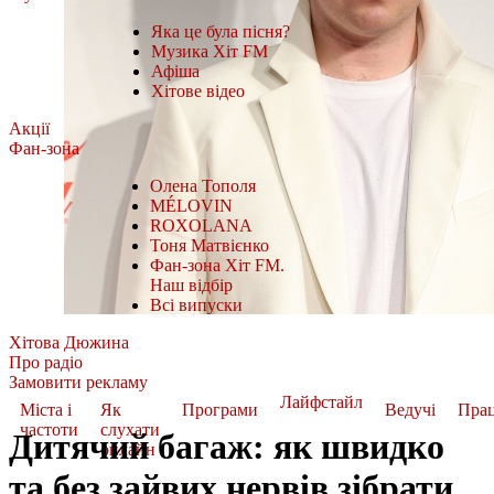
Яка це була пісня?
Музика Хіт FM
Афіша
Хітове відео
Акції
Фан-зона
Олена Тополя
MÉLOVIN
ROXOLANA
Тоня Матвієнко
Фан-зона Хіт FM.
Наш відбір
Всі випуски
Хітова Дюжина
Про радіо
Замовити рекламу
Лайфстайл
Міста і
Як
Програми
Ведучі
Пра
частоти
слухати
Дитячий багаж: як швидко
онлайн
та без зайвих нервів зібрати