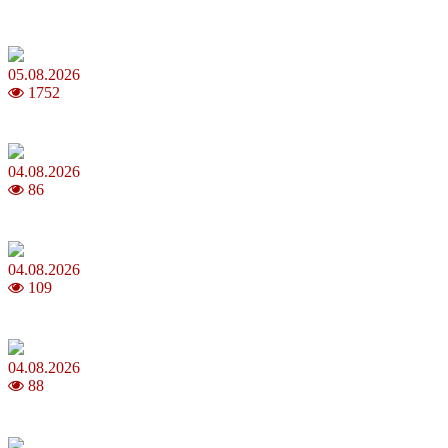
Магнітні бурі в серпні 2026: коли очікувати та як уберегтися
05.08.2026
1752
Яблучний Спас 2026: коли та як святкувати, що варто зробити
04.08.2026
86
MNP: як змінити мобільного оператора без втрати номера
04.08.2026
109
Анджеліна Джолі: цікаві факти про життя та кар’єру акторки
04.08.2026
88
Як обрати 4G домашній інтернет для стабільного зв’язку