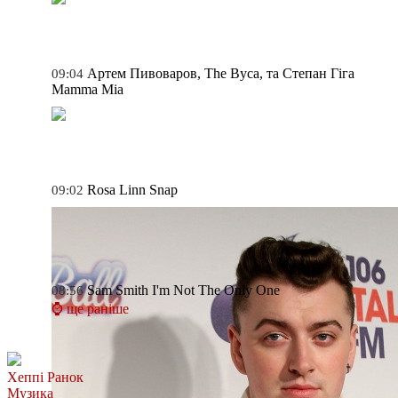
Артем Пивоваров, The Вуса, та Степан Гіга
09:04
Mamma Mia
Rosa Linn
Snap
09:02
Sam Smith
I'm Not The Only One
08:56
⌚ ще раніше
Хеппі Ранок
Музика