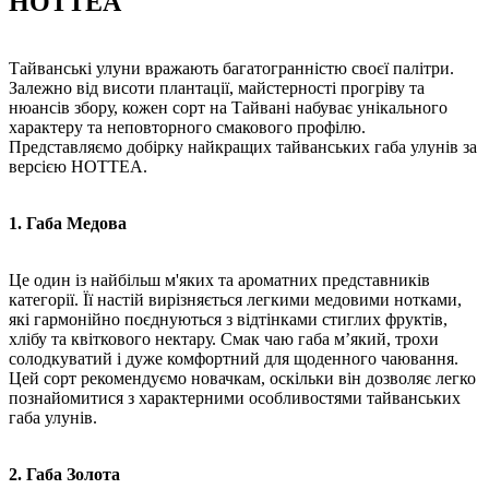
HOTTEA
Тайванські улуни вражають багатогранністю своєї палітри.
Залежно від висоти плантації, майстерності прогріву та
нюансів збору, кожен сорт на Тайвані набуває унікального
характеру та неповторного смакового профілю.
Представляємо добірку найкращих тайванських габа улунів за
версією HOTTEA.
1. Габа Медова
Це один із найбільш м'яких та ароматних представників
категорії. Її настій вирізняється легкими медовими нотками,
які гармонійно поєднуються з відтінками стиглих фруктів,
хлібу та квіткового нектару. Смак чаю габа м’який, трохи
солодкуватий і дуже комфортний для щоденного чаювання.
Цей сорт рекомендуємо новачкам, оскільки він дозволяє легко
познайомитися з характерними особливостями тайванських
габа улунів.
2. Габа Золота