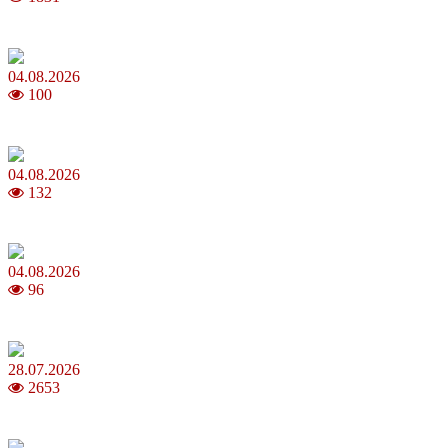
Яблучний Спас 2026: коли та як святкувати, що варто зробити
04.08.2026
100
MNP: як змінити мобільного оператора без втрати номера
04.08.2026
132
Анджеліна Джолі: цікаві факти про життя та кар’єру акторки
04.08.2026
96
Як обрати 4G домашній інтернет для стабільного зв’язку
28.07.2026
2653
Повня у липні 2026: що варто та не варто робити