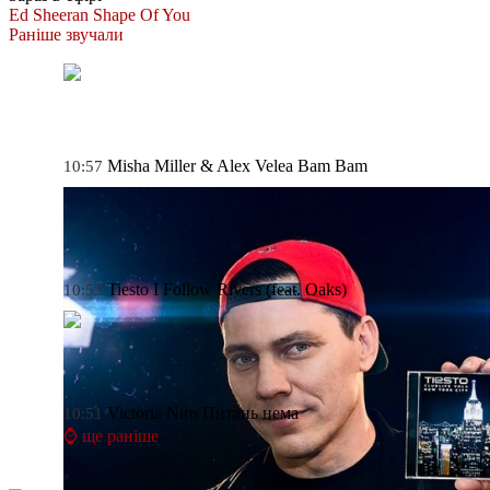
Ed Sheeran
Shape Of You
Раніше звучали
Misha Miller & Alex Velea
Bam Bam
10:57
Tiesto
I Follow Rivers (feat. Oaks)
10:53
Victoria Niro
Питань нема
10:51
⌚ ще раніше