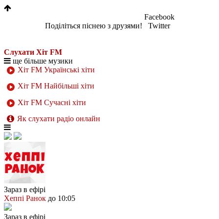
Facebook
Поділіться піснею з друзями!
Twitter
Слухати Хіт FM
ще більше музики
Хіт FM Українські хіти
Хіт FM Найбільші хіти
Хіт FM Сучасні хіти
Як слухати радіо онлайн
Зараз в ефірі
Хеппі Ранок
до 10:05
Зараз в ефірі