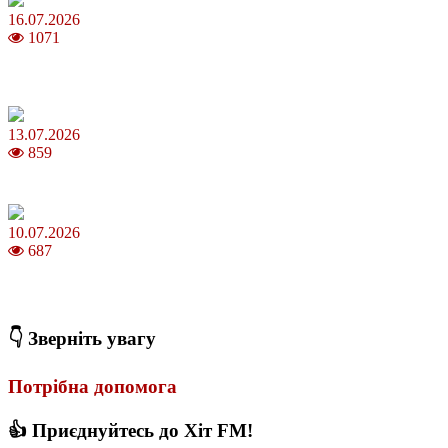
16.07.2026
1071
Шакіра, Мадонна, BTS, Coldplay, Джастін Бібер у фіналі
чемпіонату світу з футболу FIFA 2026
13.07.2026
859
Молодик у липні 2026: що принесе та як поводитися
10.07.2026
687
Зірки Atlas Festival 2026 — в ранковому шоу Хеппі ранок на Хіт
FM
👇 Зверніть увагу
Потрібна допомога
👍 Приєднуйтесь до Хіт FM!