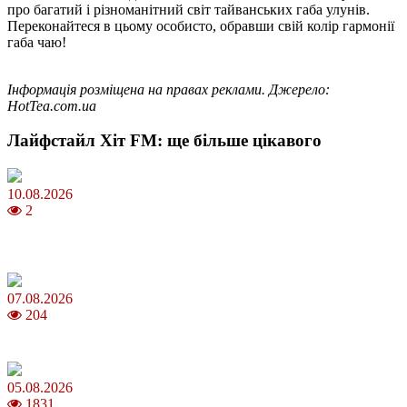
про багатий і різноманітний світ тайванських габа улунів.
Переконайтеся в цьому особисто, обравши свій колір гармонії
габа чаю!
Інформація розміщена на правах реклами. Джерело:
HotTea.com.ua
Лайфстайл Хіт FM: ще більше цікавого
10.08.2026
2
Як аукціони сучасного мистецтва відкривають нові можливості
для колекціонерів
07.08.2026
204
Магнітні бурі в серпні 2026: коли очікувати та як уберегтися
05.08.2026
1831