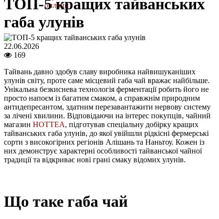
ТОП-5 кращих тайванських
онлайн
габа улунів
22.06.2026
169
Тайвань давно здобув славу виробника найвишуканіших
улунів світу, проте саме місцевий габа чай вражає найбільше.
Унікальна безкиснева технологія ферментації робить його не
просто напоєм із багатим смаком, а справжнім природним
антидепресантом, здатним перезавантажити нервову систему
за лічені хвилини. Відповідаючи на інтерес покупців, чайний
магазин
HOTTEA
, підготував спеціальну добірку кращих
тайванських габа улунів, до якої увійшли рідкісні фермерські
сорти з високогірних регіонів Алішань та Наньтоу. Кожен із
них демонструє характерні особливості тайванської чайної
традиції та відкриває нові грані смаку відомих улунів.
Що таке габа чай