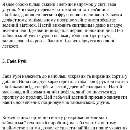
Являє собою більш свіжий і легкий напрямок у світі габа
улунів. У її смаку переважають квіткові та трав'янисті
відтінки, доповнені легкою фруктовою кислинкою. Завдяки
делікатному, мінімальному прогріву чайне листя зберігає
зелений відтінок. Настій виходить світлішим і дещо нагадує
зелений чай. Ідеальний вибір для першої половини дня. Цей
тайванський улун чудово освіжає, м'яко тонізує розум,
залишаючи тіло розслабленим, і дарує відчуття весняної
легкості.
5. Габа Рубі
Габа Рубі належить до найбільш яскравих та виразних сортів у
добірці. Вона поєднує характерні для габа чаїв фруктові ноти з
відтінками ягід, спецій та легкої деревної солодкості. Настій
має складний ароматичний профіль, який змінюється від
проливу до проливу. Цей габа-чай здатний приємно здивувати
навіть досвідчених поціновувачів тайванських улунів.
Кожен із цих сортів по-своєму розкриває можливості
тайванської технології виробництва габа чаю. Саме тому
знайомство з ними дозволяє скласти найбільш повне уявлення