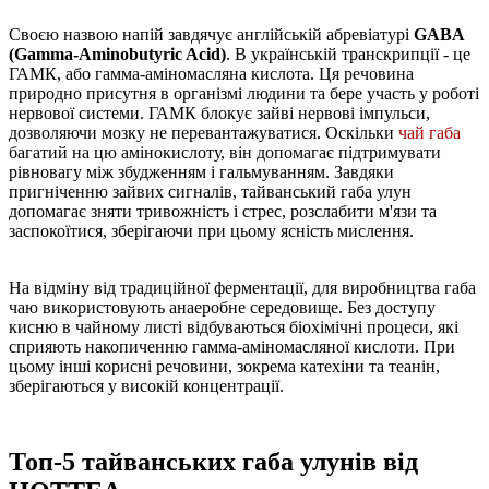
Своєю назвою напій завдячує англійській абревіатурі
GABA
(Gamma-Aminobutyric Acid)
. В українській транскрипції - це
ГАМК, або гамма-аміномасляна кислота. Ця речовина
природно присутня в організмі людини та бере участь у роботі
нервової системи. ГАМК блокує зайві нервові імпульси,
дозволяючи мозку не перевантажуватися. Оскільки
чай габа
багатий на цю амінокислоту, він допомагає підтримувати
рівновагу між збудженням і гальмуванням. Завдяки
пригніченню зайвих сигналів, тайванський габа улун
допомагає зняти тривожність і стрес, розслабити м'язи та
заспокоїтися, зберігаючи при цьому ясність мислення.
На відміну від традиційної ферментації, для виробництва габа
чаю використовують анаеробне середовище. Без доступу
кисню в чайному листі відбуваються біохімічні процеси, які
сприяють накопиченню гамма-аміномасляної кислоти. При
цьому інші корисні речовини, зокрема катехіни та теанін,
зберігаються у високій концентрації.
Топ-5 тайванських габа улунів від