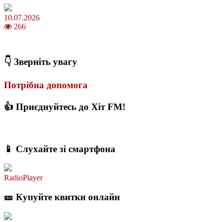
10.07.2026
266
З якого віку можна складати іспит на водійські права в Україні
👇 Зверніть увагу
Потрібна допомога
👍 Приєднуйтесь до Хіт FM!
📱 Слухайте зі смартфона
RadioPlayer
🎫 Купуйте квитки онлайн