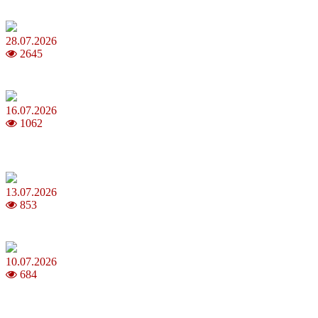
Як обрати 4G домашній інтернет для стабільного зв’язку
28.07.2026
2645
Повня у липні 2026: що варто та не варто робити
16.07.2026
1062
Шакіра, Мадонна, BTS, Coldplay, Джастін Бібер у фіналі
чемпіонату світу з футболу FIFA 2026
13.07.2026
853
Молодик у липні 2026: що принесе та як поводитися
10.07.2026
684
Зірки Atlas Festival 2026 — в ранковому шоу Хеппі ранок на Хіт
FM