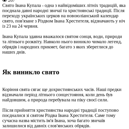
267
Свято Івана Купала - одна з найвідоміших літніх традицій, яка
поєднала давні народні звичаї та християнські традиції. Після
переходу українських церков на новоюліанський календар
свято, пов'язане з Різдвом Івана Хрестителя, відзначають у ніч
із 23 на 24 червня.
Івана Купала здавна вважалося святом сонця, води, природи
та літнього розквіту. Навколо нього виникло чимало легенд,
обрядів і народних прикмет, багато з яких збереглися до
наших днів.
Як виникло свято
Коріння свята сягає ще дохристиянських часів. Наші предки
відзначали період літнього сонцестояння, коли день був
найдовшим, а природа перебувала на піку своєї сили.
Після прийняття християнства народні традиції поступово
поєдналися зі святом Різдва Івана Хрестителя. Саме тому
сучасна назва містить ім'я Івана, хоча багато звичаїв
залишилися від давніх слов'янських обрядів.