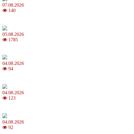
07.08.2026
140
Магнітні бурі в серпні 2026: коли очікувати та як уберегтися
05.08.2026
1785
Яблучний Спас 2026: коли та як святкувати, що варто зробити
04.08.2026
94
MNP: як змінити мобільного оператора без втрати номера
04.08.2026
123
Анджеліна Джолі: цікаві факти про життя та кар’єру акторки
04.08.2026
92