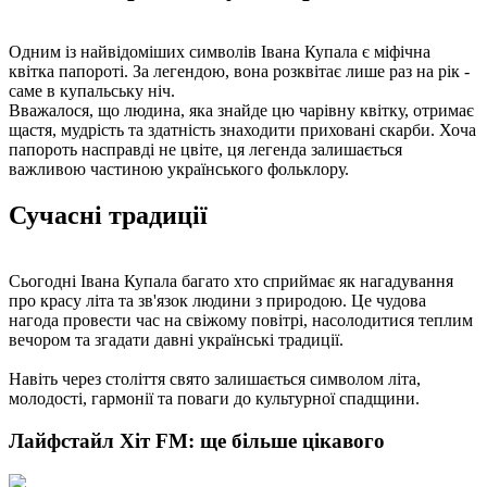
Одним із найвідоміших символів Івана Купала є міфічна
квітка папороті. За легендою, вона розквітає лише раз на рік -
саме в купальську ніч.
Вважалося, що людина, яка знайде цю чарівну квітку, отримає
щастя, мудрість та здатність знаходити приховані скарби. Хоча
папороть насправді не цвіте, ця легенда залишається
важливою частиною українського фольклору.
Сучасні традиції
Сьогодні Івана Купала багато хто сприймає як нагадування
про красу літа та зв'язок людини з природою. Це чудова
нагода провести час на свіжому повітрі, насолодитися теплим
вечором та згадати давні українські традиції.
Навіть через століття свято залишається символом літа,
молодості, гармонії та поваги до культурної спадщини.
Лайфстайл Хіт FM: ще більше цікавого