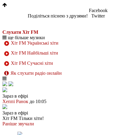
Facebook
Поділіться піснею з друзями!
Twitter
Слухати Хіт FM
ще більше музики
Хіт FM Українські хіти
Хіт FM Найбільші хіти
Хіт FM Сучасні хіти
Як слухати радіо онлайн
Зараз в ефірі
Хеппі Ранок
до 10:05
Зараз в ефірі
Хіт FM
Тільки хіти!
Раніше звучали