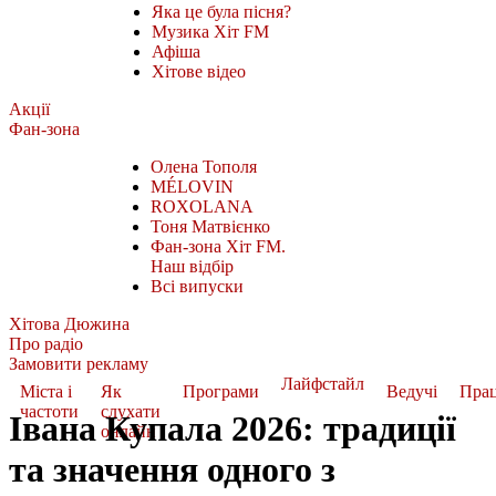
Яка це була пісня?
Музика Хіт FM
Афіша
Хітове відео
Акції
Фан-зона
Олена Тополя
MÉLOVIN
ROXOLANA
Тоня Матвієнко
Фан-зона Хіт FM.
Наш відбір
Всі випуски
Хітова Дюжина
Про радіо
Замовити рекламу
Лайфстайл
Міста і
Як
Програми
Ведучі
Пра
частоти
слухати
Івана Купала 2026: традиції
онлайн
та значення одного з